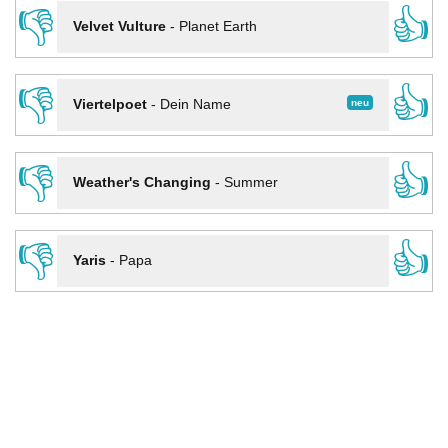
👎
👍
Velvet Vulture
-
Planet Earth
👎
👍
neu
Viertelpoet
-
Dein Name
👎
👍
Weather's Changing
-
Summer
👎
👍
Yaris
-
Papa