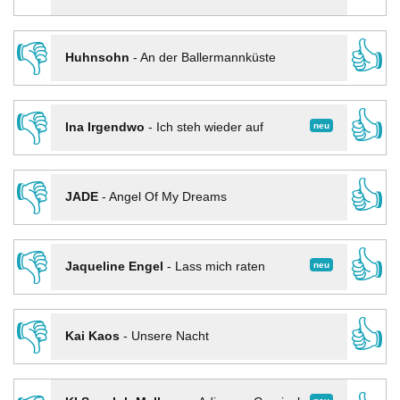
👎
👍
Huhnsohn
-
An der Ballermannküste
👎
👍
neu
Ina Irgendwo
-
Ich steh wieder auf
👎
👍
JADE
-
Angel Of My Dreams
👎
👍
neu
Jaqueline Engel
-
Lass mich raten
👎
👍
Kai Kaos
-
Unsere Nacht