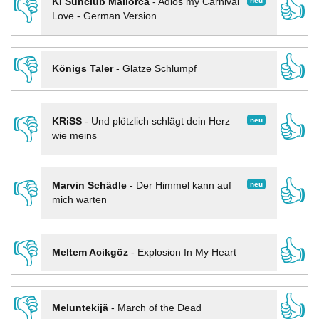
👎
👍
neu
KI Sunclub Mallorca
-
Adios my Carnival
Love - German Version
👎
👍
Königs Taler
-
Glatze Schlumpf
👎
👍
neu
KRiSS
-
Und plötzlich schlägt dein Herz
wie meins
👎
👍
neu
Marvin Schädle
-
Der Himmel kann auf
mich warten
👎
👍
Meltem Acikgöz
-
Explosion In My Heart
👎
👍
Meluntekijä
-
March of the Dead