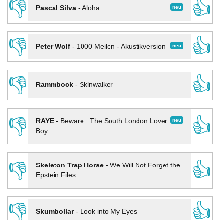
👎
👍
neu
Pascal Silva
-
Aloha
👎
👍
neu
Peter Wolf
-
1000 Meilen - Akustikversion
👎
👍
Rammbock
-
Skinwalker
👎
👍
neu
RAYE
-
Beware.. The South London Lover
Boy.
👎
👍
Skeleton Trap Horse
-
We Will Not Forget the
Epstein Files
👎
👍
Skumbollar
-
Look into My Eyes