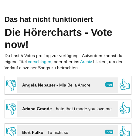
Das hat nicht funktioniert
Die Hörercharts - Vote
now!
Du hast 5 Votes pro Tag zur verfügung.. Außerdem kannst du
eigene Titel
vorschlagen
, oder aber ins
Archiv
blicken, um den
Verlauf einzelner Songs zu betrachten.
👎
👍
neu
Angela Nebauer
-
Mia Bella Amore
👎
👍
Ariana Grande
-
hate that i made you love me
👎
👍
neu
Bert Falko
-
Tu nicht so