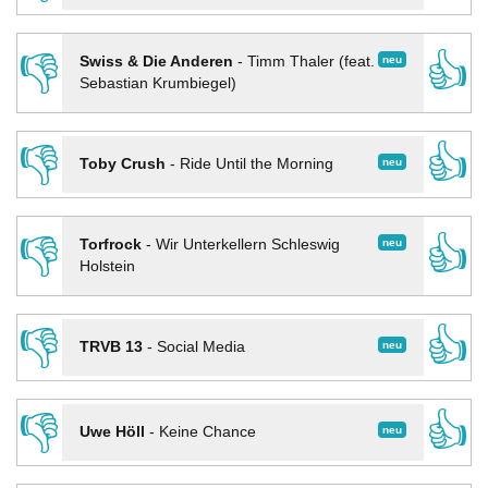
👎
👍
neu
Swiss & Die Anderen
-
Timm Thaler (feat.
Sebastian Krumbiegel)
👎
👍
neu
Toby Crush
-
Ride Until the Morning
👎
👍
neu
Torfrock
-
Wir Unterkellern Schleswig
Holstein
👎
👍
neu
TRVB 13
-
Social Media
👎
👍
neu
Uwe Höll
-
Keine Chance