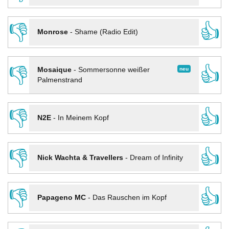
👎
👍
Monrose
-
Shame (Radio Edit)
👎
👍
neu
Mosaique
-
Sommersonne weißer
Palmenstrand
👎
👍
N2E
-
In Meinem Kopf
👎
👍
Nick Wachta & Travellers
-
Dream of Infinity
👎
👍
Papageno MC
-
Das Rauschen im Kopf