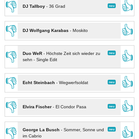
👎
👍
neu
DJ Tallboy
-
36 Grad
👎
👍
DJ Wolfgang Karabas
-
Moskito
👎
👍
neu
Duo WeR
-
Höchste Zeit sich wieder zu
sehn - Single Edit
👎
👍
neu
Echt Steinbach
-
Wegwerfsoldat
👎
👍
neu
Elvira Fischer
-
El Condor Pasa
👎
👍
neu
George La Busch
-
Sommer, Sonne und
im Cabrio