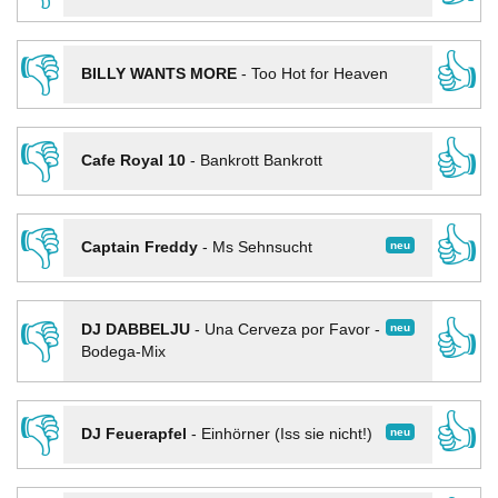
👎
👍
BILLY WANTS MORE
-
Too Hot for Heaven
👎
👍
Cafe Royal 10
-
Bankrott Bankrott
👎
👍
neu
Captain Freddy
-
Ms Sehnsucht
👎
👍
neu
DJ DABBELJU
-
Una Cerveza por Favor -
Bodega-Mix
👎
👍
neu
DJ Feuerapfel
-
Einhörner (Iss sie nicht!)