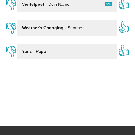
👎
👍
neu
Viertelpoet
-
Dein Name
👎
👍
Weather's Changing
-
Summer
👎
👍
Yaris
-
Papa