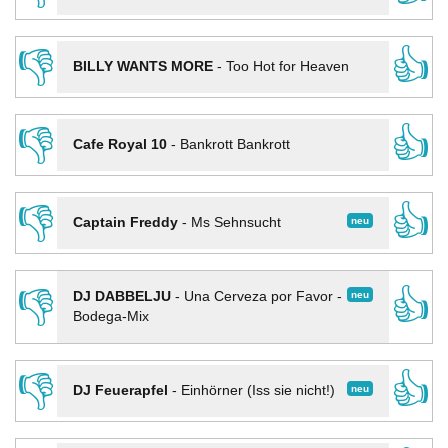
👎
👍
BILLY WANTS MORE
-
Too Hot for Heaven
👎
👍
Cafe Royal 10
-
Bankrott Bankrott
👎
👍
neu
Captain Freddy
-
Ms Sehnsucht
👎
👍
neu
DJ DABBELJU
-
Una Cerveza por Favor -
Bodega-Mix
👎
👍
neu
DJ Feuerapfel
-
Einhörner (Iss sie nicht!)