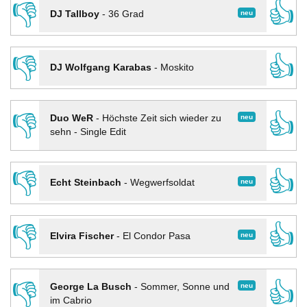
👎
👍
neu
DJ Tallboy
-
36 Grad
👎
👍
DJ Wolfgang Karabas
-
Moskito
👎
👍
neu
Duo WeR
-
Höchste Zeit sich wieder zu
sehn - Single Edit
👎
👍
neu
Echt Steinbach
-
Wegwerfsoldat
👎
👍
neu
Elvira Fischer
-
El Condor Pasa
👎
👍
neu
George La Busch
-
Sommer, Sonne und
im Cabrio