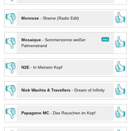
👎
👍
Monrose
-
Shame (Radio Edit)
👎
👍
neu
Mosaique
-
Sommersonne weißer
Palmenstrand
👎
👍
N2E
-
In Meinem Kopf
👎
👍
Nick Wachta & Travellers
-
Dream of Infinity
👎
👍
Papageno MC
-
Das Rauschen im Kopf