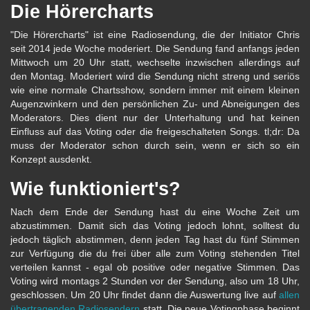
Die Hörercharts
"Die Hörercharts" ist eine Radiosendung, die der Initiator Chris
seit 2014 jede Woche moderiert. Die Sendung fand anfangs jeden
Mittwoch um 20 Uhr statt, wechselte inzwischen allerdings auf
den Montag. Moderiert wird die Sendung nicht streng und seriös
wie eine normale Chartsshow, sondern immer mit einem kleinen
Augenzwinkern und den persönlichen Zu- und Abneigungen des
Moderators. Dies dient nur der Unterhaltung und hat keinen
Einfluss auf das Voting oder die freigeschalteten Songs. tl;dr: Da
muss der Moderator schon durch sein, wenn er sich so ein
Konzept ausdenkt.
Wie funktioniert's?
Nach dem Ende der Sendung hast du eine Woche Zeit um
abzustimmen. Damit sich das Voting jedoch lohnt, solltest du
jedoch täglich abstimmen, denn jeden Tag hast du fünf Stimmen
zur Verfügung die du frei über alle zum Voting stehenden Titel
verteilen kannst - egal ob positive oder negative Stimmen. Das
Voting wird montags 2 Stunden vor der Sendung, also um 18 Uhr,
geschlossen. Um 20 Uhr findet dann die Auswertung live auf
allen
übertragenden Radiosendern
statt. Die neue Votingphase beginnt