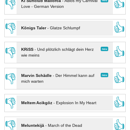
👎
👍
neu
KI Sunclub Mallorca
-
Adios my Carnival
Love - German Version
👎
👍
Königs Taler
-
Glatze Schlumpf
👎
👍
neu
KRiSS
-
Und plötzlich schlägt dein Herz
wie meins
👎
👍
neu
Marvin Schädle
-
Der Himmel kann auf
mich warten
👎
👍
Meltem Acikgöz
-
Explosion In My Heart
👎
👍
Meluntekijä
-
March of the Dead