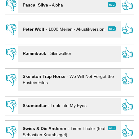
👎
👍
neu
Pascal Silva
-
Aloha
👎
👍
neu
Peter Wolf
-
1000 Meilen - Akustikversion
👎
👍
Rammbock
-
Skinwalker
👎
👍
Skeleton Trap Horse
-
We Will Not Forget the
Epstein Files
👎
👍
Skumbollar
-
Look into My Eyes
👎
👍
neu
Swiss & Die Anderen
-
Timm Thaler (feat.
Sebastian Krumbiegel)