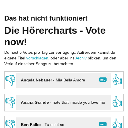
Das hat nicht funktioniert
Die Hörercharts - Vote
now!
Du hast 5 Votes pro Tag zur verfügung.. Außerdem kannst du
eigene Titel
vorschlagen
, oder aber ins
Archiv
blicken, um den
Verlauf einzelner Songs zu betrachten.
👎
👍
neu
Angela Nebauer
-
Mia Bella Amore
👎
👍
Ariana Grande
-
hate that i made you love me
👎
👍
neu
Bert Falko
-
Tu nicht so