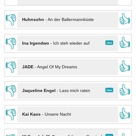
👎
👍
Huhnsohn
-
An der Ballermannküste
👎
👍
neu
Ina Irgendwo
-
Ich steh wieder auf
👎
👍
JADE
-
Angel Of My Dreams
👎
👍
neu
Jaqueline Engel
-
Lass mich raten
👎
👍
Kai Kaos
-
Unsere Nacht