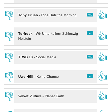
👎
👍
neu
Toby Crush
-
Ride Until the Morning
👎
👍
neu
Torfrock
-
Wir Unterkellern Schleswig
Holstein
👎
👍
neu
TRVB 13
-
Social Media
👎
👍
neu
Uwe Höll
-
Keine Chance
👎
👍
Velvet Vulture
-
Planet Earth