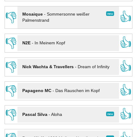
👎
👍
neu
Mosaique
-
Sommersonne weißer
Palmenstrand
👎
👍
N2E
-
In Meinem Kopf
👎
👍
Nick Wachta & Travellers
-
Dream of Infinity
👎
👍
Papageno MC
-
Das Rauschen im Kopf
👎
👍
neu
Pascal Silva
-
Aloha