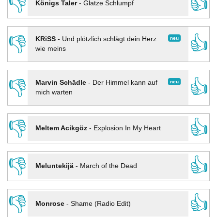
👎
👍
Königs Taler
-
Glatze Schlumpf
👎
👍
neu
KRiSS
-
Und plötzlich schlägt dein Herz
wie meins
👎
👍
neu
Marvin Schädle
-
Der Himmel kann auf
mich warten
👎
👍
Meltem Acikgöz
-
Explosion In My Heart
👎
👍
Meluntekijä
-
March of the Dead
👎
👍
Monrose
-
Shame (Radio Edit)