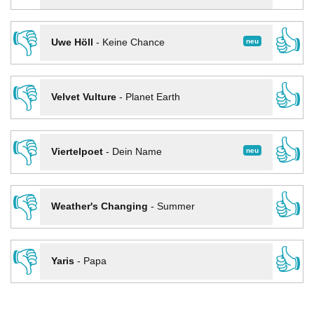
👎
👍
neu
Uwe Höll
-
Keine Chance
👎
👍
Velvet Vulture
-
Planet Earth
👎
👍
neu
Viertelpoet
-
Dein Name
👎
👍
Weather's Changing
-
Summer
👎
👍
Yaris
-
Papa