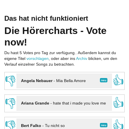
Das hat nicht funktioniert
Die Hörercharts - Vote
now!
Du hast 5 Votes pro Tag zur verfügung.. Außerdem kannst du
eigene Titel
vorschlagen
, oder aber ins
Archiv
blicken, um den
Verlauf einzelner Songs zu betrachten.
👎
👍
neu
Angela Nebauer
-
Mia Bella Amore
👎
👍
Ariana Grande
-
hate that i made you love me
👎
👍
neu
Bert Falko
-
Tu nicht so