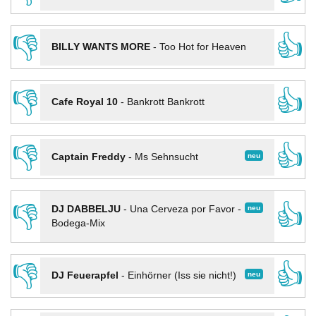
👎
👍
BILLY WANTS MORE
-
Too Hot for Heaven
👎
👍
Cafe Royal 10
-
Bankrott Bankrott
👎
👍
neu
Captain Freddy
-
Ms Sehnsucht
👎
👍
neu
DJ DABBELJU
-
Una Cerveza por Favor -
Bodega-Mix
👎
👍
neu
DJ Feuerapfel
-
Einhörner (Iss sie nicht!)