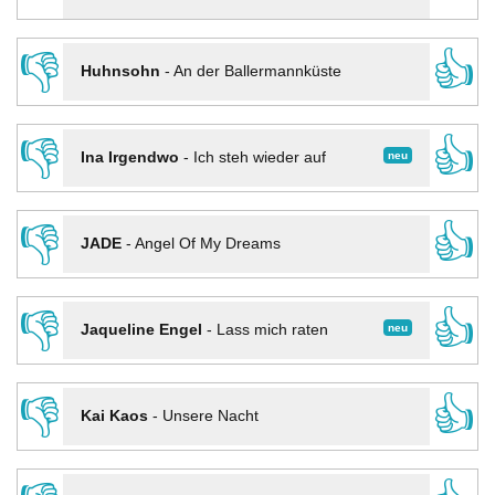
👎
👍
Huhnsohn
-
An der Ballermannküste
👎
👍
neu
Ina Irgendwo
-
Ich steh wieder auf
👎
👍
JADE
-
Angel Of My Dreams
👎
👍
neu
Jaqueline Engel
-
Lass mich raten
👎
👍
Kai Kaos
-
Unsere Nacht