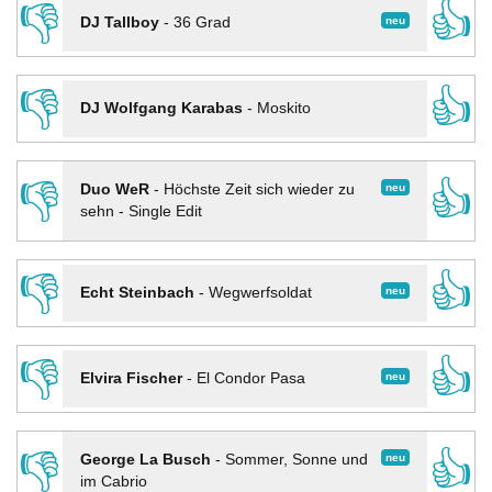
👎
👍
neu
DJ Tallboy
-
36 Grad
👎
👍
DJ Wolfgang Karabas
-
Moskito
👎
👍
neu
Duo WeR
-
Höchste Zeit sich wieder zu
sehn - Single Edit
👎
👍
neu
Echt Steinbach
-
Wegwerfsoldat
👎
👍
neu
Elvira Fischer
-
El Condor Pasa
👎
👍
neu
George La Busch
-
Sommer, Sonne und
im Cabrio