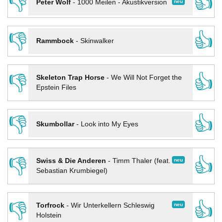
👎
👍
neu
Peter Wolf
-
1000 Meilen - Akustikversion
👎
👍
Rammbock
-
Skinwalker
👎
👍
Skeleton Trap Horse
-
We Will Not Forget the
Epstein Files
👎
👍
Skumbollar
-
Look into My Eyes
👎
👍
neu
Swiss & Die Anderen
-
Timm Thaler (feat.
Sebastian Krumbiegel)
👎
👍
neu
Torfrock
-
Wir Unterkellern Schleswig
Holstein