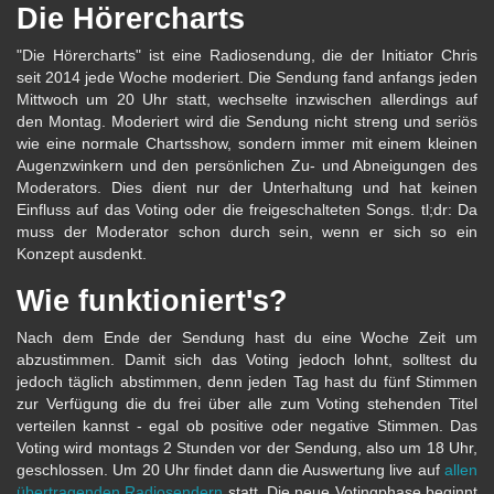
Die Hörercharts
"Die Hörercharts" ist eine Radiosendung, die der Initiator Chris
seit 2014 jede Woche moderiert. Die Sendung fand anfangs jeden
Mittwoch um 20 Uhr statt, wechselte inzwischen allerdings auf
den Montag. Moderiert wird die Sendung nicht streng und seriös
wie eine normale Chartsshow, sondern immer mit einem kleinen
Augenzwinkern und den persönlichen Zu- und Abneigungen des
Moderators. Dies dient nur der Unterhaltung und hat keinen
Einfluss auf das Voting oder die freigeschalteten Songs. tl;dr: Da
muss der Moderator schon durch sein, wenn er sich so ein
Konzept ausdenkt.
Wie funktioniert's?
Nach dem Ende der Sendung hast du eine Woche Zeit um
abzustimmen. Damit sich das Voting jedoch lohnt, solltest du
jedoch täglich abstimmen, denn jeden Tag hast du fünf Stimmen
zur Verfügung die du frei über alle zum Voting stehenden Titel
verteilen kannst - egal ob positive oder negative Stimmen. Das
Voting wird montags 2 Stunden vor der Sendung, also um 18 Uhr,
geschlossen. Um 20 Uhr findet dann die Auswertung live auf
allen
übertragenden Radiosendern
statt. Die neue Votingphase beginnt