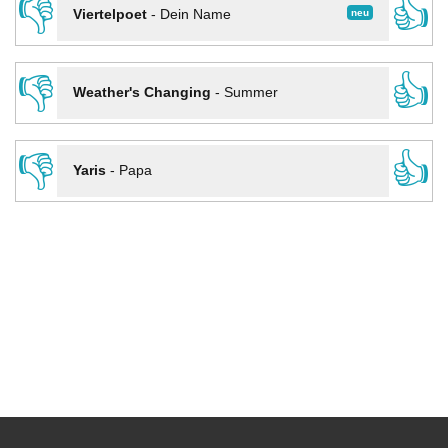
👎
👍
neu
Viertelpoet
-
Dein Name
👎
👍
Weather's Changing
-
Summer
👎
👍
Yaris
-
Papa