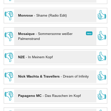
👎
👍
Monrose
-
Shame (Radio Edit)
👎
👍
neu
Mosaique
-
Sommersonne weißer
Palmenstrand
👎
👍
N2E
-
In Meinem Kopf
👎
👍
Nick Wachta & Travellers
-
Dream of Infinity
👎
👍
Papageno MC
-
Das Rauschen im Kopf