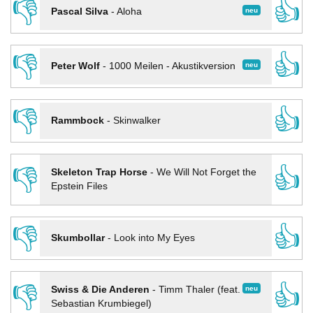
👎
👍
neu
Pascal Silva
-
Aloha
👎
👍
neu
Peter Wolf
-
1000 Meilen - Akustikversion
👎
👍
Rammbock
-
Skinwalker
👎
👍
Skeleton Trap Horse
-
We Will Not Forget the
Epstein Files
👎
👍
Skumbollar
-
Look into My Eyes
👎
👍
neu
Swiss & Die Anderen
-
Timm Thaler (feat.
Sebastian Krumbiegel)