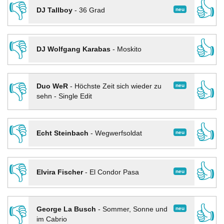
👎
👍
neu
DJ Tallboy
-
36 Grad
👎
👍
DJ Wolfgang Karabas
-
Moskito
👎
👍
neu
Duo WeR
-
Höchste Zeit sich wieder zu
sehn - Single Edit
👎
👍
neu
Echt Steinbach
-
Wegwerfsoldat
👎
👍
neu
Elvira Fischer
-
El Condor Pasa
👎
👍
neu
George La Busch
-
Sommer, Sonne und
im Cabrio