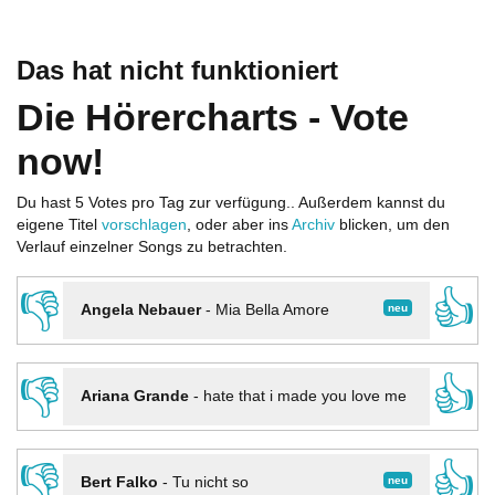
Das hat nicht funktioniert
Die Hörercharts - Vote
now!
Du hast 5 Votes pro Tag zur verfügung.. Außerdem kannst du
eigene Titel
vorschlagen
, oder aber ins
Archiv
blicken, um den
Verlauf einzelner Songs zu betrachten.
👎
👍
neu
Angela Nebauer
-
Mia Bella Amore
👎
👍
Ariana Grande
-
hate that i made you love me
👎
👍
neu
Bert Falko
-
Tu nicht so