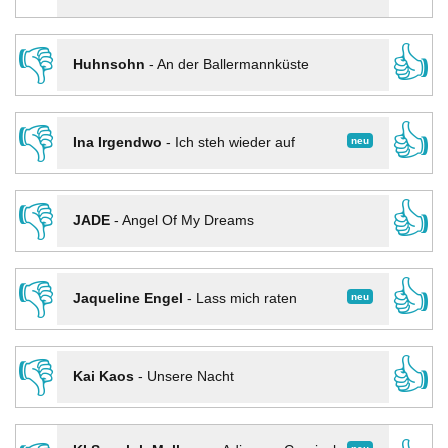
👎
👍
Huhnsohn
-
An der Ballermannküste
👎
👍
neu
Ina Irgendwo
-
Ich steh wieder auf
👎
👍
JADE
-
Angel Of My Dreams
👎
👍
neu
Jaqueline Engel
-
Lass mich raten
👎
👍
Kai Kaos
-
Unsere Nacht