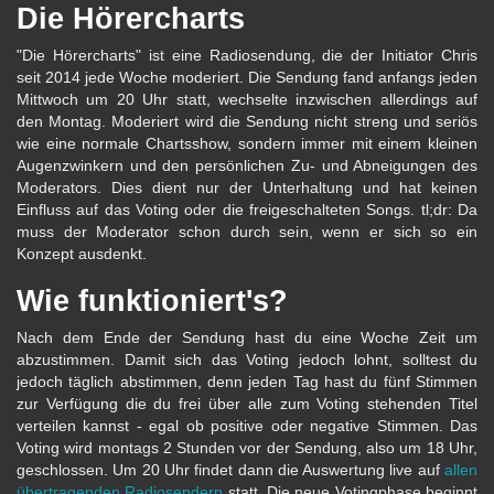
Die Hörercharts
"Die Hörercharts" ist eine Radiosendung, die der Initiator Chris
seit 2014 jede Woche moderiert. Die Sendung fand anfangs jeden
Mittwoch um 20 Uhr statt, wechselte inzwischen allerdings auf
den Montag. Moderiert wird die Sendung nicht streng und seriös
wie eine normale Chartsshow, sondern immer mit einem kleinen
Augenzwinkern und den persönlichen Zu- und Abneigungen des
Moderators. Dies dient nur der Unterhaltung und hat keinen
Einfluss auf das Voting oder die freigeschalteten Songs. tl;dr: Da
muss der Moderator schon durch sein, wenn er sich so ein
Konzept ausdenkt.
Wie funktioniert's?
Nach dem Ende der Sendung hast du eine Woche Zeit um
abzustimmen. Damit sich das Voting jedoch lohnt, solltest du
jedoch täglich abstimmen, denn jeden Tag hast du fünf Stimmen
zur Verfügung die du frei über alle zum Voting stehenden Titel
verteilen kannst - egal ob positive oder negative Stimmen. Das
Voting wird montags 2 Stunden vor der Sendung, also um 18 Uhr,
geschlossen. Um 20 Uhr findet dann die Auswertung live auf
allen
übertragenden Radiosendern
statt. Die neue Votingphase beginnt