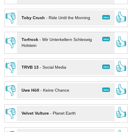
👎
👍
neu
Toby Crush
-
Ride Until the Morning
👎
👍
neu
Torfrock
-
Wir Unterkellern Schleswig
Holstein
👎
👍
neu
TRVB 13
-
Social Media
👎
👍
neu
Uwe Höll
-
Keine Chance
👎
👍
Velvet Vulture
-
Planet Earth