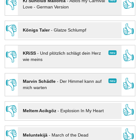
👎
👍
neu
KI Sunclub Mallorca
-
Adios my Carnival
Love - German Version
👎
👍
Königs Taler
-
Glatze Schlumpf
👎
👍
neu
KRiSS
-
Und plötzlich schlägt dein Herz
wie meins
👎
👍
neu
Marvin Schädle
-
Der Himmel kann auf
mich warten
👎
👍
Meltem Acikgöz
-
Explosion In My Heart
👎
👍
Meluntekijä
-
March of the Dead