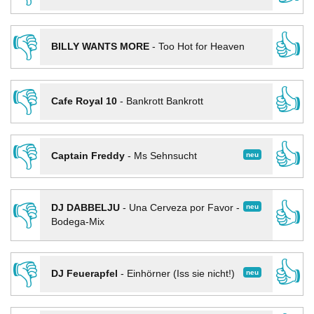
👎
👍
BILLY WANTS MORE
-
Too Hot for Heaven
👎
👍
Cafe Royal 10
-
Bankrott Bankrott
👎
👍
neu
Captain Freddy
-
Ms Sehnsucht
👎
👍
neu
DJ DABBELJU
-
Una Cerveza por Favor -
Bodega-Mix
👎
👍
neu
DJ Feuerapfel
-
Einhörner (Iss sie nicht!)