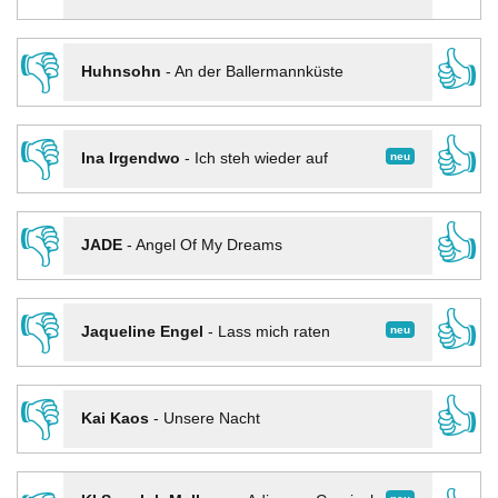
👎
👍
Huhnsohn
-
An der Ballermannküste
👎
👍
neu
Ina Irgendwo
-
Ich steh wieder auf
👎
👍
JADE
-
Angel Of My Dreams
👎
👍
neu
Jaqueline Engel
-
Lass mich raten
👎
👍
Kai Kaos
-
Unsere Nacht