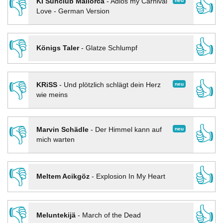
👎
👍
neu
KI Sunclub Mallorca
-
Adios my Carnival
Love - German Version
👎
👍
Königs Taler
-
Glatze Schlumpf
👎
👍
neu
KRiSS
-
Und plötzlich schlägt dein Herz
wie meins
👎
👍
neu
Marvin Schädle
-
Der Himmel kann auf
mich warten
👎
👍
Meltem Acikgöz
-
Explosion In My Heart
👎
👍
Meluntekijä
-
March of the Dead