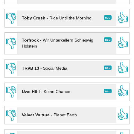
👎
👍
neu
Toby Crush
-
Ride Until the Morning
👎
👍
neu
Torfrock
-
Wir Unterkellern Schleswig
Holstein
👎
👍
neu
TRVB 13
-
Social Media
👎
👍
neu
Uwe Höll
-
Keine Chance
👎
👍
Velvet Vulture
-
Planet Earth