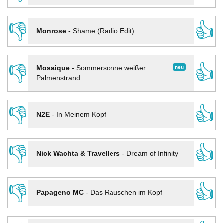
👎
👍
Monrose
-
Shame (Radio Edit)
👎
👍
neu
Mosaique
-
Sommersonne weißer
Palmenstrand
👎
👍
N2E
-
In Meinem Kopf
👎
👍
Nick Wachta & Travellers
-
Dream of Infinity
👎
👍
Papageno MC
-
Das Rauschen im Kopf