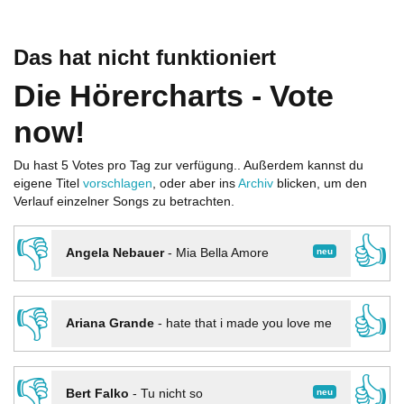
Das hat nicht funktioniert
Die Hörercharts - Vote
now!
Du hast 5 Votes pro Tag zur verfügung.. Außerdem kannst du
eigene Titel
vorschlagen
, oder aber ins
Archiv
blicken, um den
Verlauf einzelner Songs zu betrachten.
👎
👍
neu
Angela Nebauer
-
Mia Bella Amore
👎
👍
Ariana Grande
-
hate that i made you love me
👎
👍
neu
Bert Falko
-
Tu nicht so