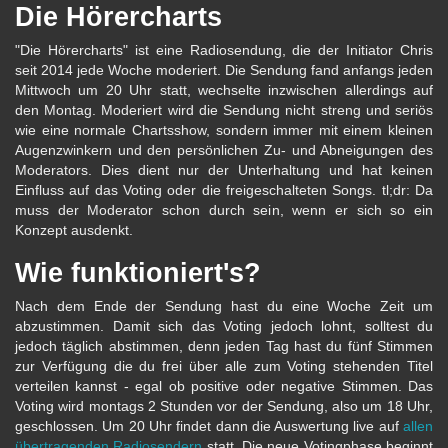
Die Hörercharts
"Die Hörercharts" ist eine Radiosendung, die der Initiator Chris
seit 2014 jede Woche moderiert. Die Sendung fand anfangs jeden
Mittwoch um 20 Uhr statt, wechselte inzwischen allerdings auf
den Montag. Moderiert wird die Sendung nicht streng und seriös
wie eine normale Chartsshow, sondern immer mit einem kleinen
Augenzwinkern und den persönlichen Zu- und Abneigungen des
Moderators. Dies dient nur der Unterhaltung und hat keinen
Einfluss auf das Voting oder die freigeschalteten Songs. tl;dr: Da
muss der Moderator schon durch sein, wenn er sich so ein
Konzept ausdenkt.
Wie funktioniert's?
Nach dem Ende der Sendung hast du eine Woche Zeit um
abzustimmen. Damit sich das Voting jedoch lohnt, solltest du
jedoch täglich abstimmen, denn jeden Tag hast du fünf Stimmen
zur Verfügung die du frei über alle zum Voting stehenden Titel
verteilen kannst - egal ob positive oder negative Stimmen. Das
Voting wird montags 2 Stunden vor der Sendung, also um 18 Uhr,
geschlossen. Um 20 Uhr findet dann die Auswertung live auf
allen
übertragenden Radiosendern
statt. Die neue Votingphase beginnt