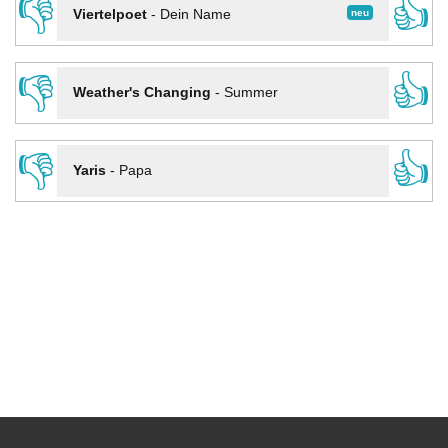
👎
👍
neu
Viertelpoet
-
Dein Name
👎
👍
Weather's Changing
-
Summer
👎
👍
Yaris
-
Papa