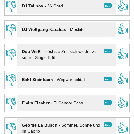
👎
👍
neu
DJ Tallboy
-
36 Grad
👎
👍
DJ Wolfgang Karabas
-
Moskito
👎
👍
neu
Duo WeR
-
Höchste Zeit sich wieder zu
sehn - Single Edit
👎
👍
neu
Echt Steinbach
-
Wegwerfsoldat
👎
👍
neu
Elvira Fischer
-
El Condor Pasa
👎
👍
neu
George La Busch
-
Sommer, Sonne und
im Cabrio