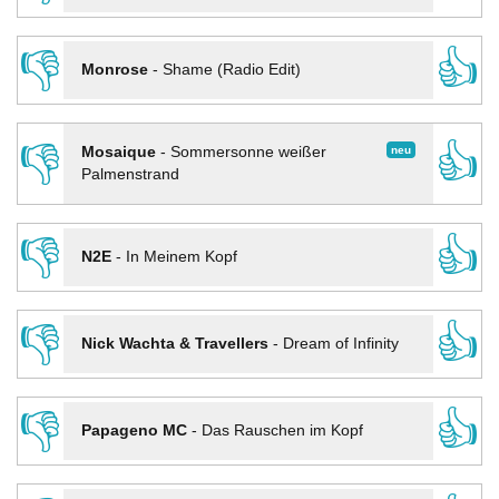
👎
👍
Monrose
-
Shame (Radio Edit)
👎
👍
neu
Mosaique
-
Sommersonne weißer
Palmenstrand
👎
👍
N2E
-
In Meinem Kopf
👎
👍
Nick Wachta & Travellers
-
Dream of Infinity
👎
👍
Papageno MC
-
Das Rauschen im Kopf