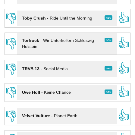
👎
👍
neu
Toby Crush
-
Ride Until the Morning
👎
👍
neu
Torfrock
-
Wir Unterkellern Schleswig
Holstein
👎
👍
neu
TRVB 13
-
Social Media
👎
👍
neu
Uwe Höll
-
Keine Chance
👎
👍
Velvet Vulture
-
Planet Earth