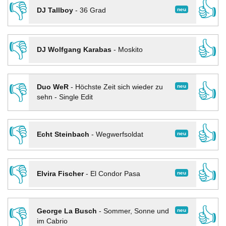
👎
👍
neu
DJ Tallboy
-
36 Grad
👎
👍
DJ Wolfgang Karabas
-
Moskito
👎
👍
neu
Duo WeR
-
Höchste Zeit sich wieder zu
sehn - Single Edit
👎
👍
neu
Echt Steinbach
-
Wegwerfsoldat
👎
👍
neu
Elvira Fischer
-
El Condor Pasa
👎
👍
neu
George La Busch
-
Sommer, Sonne und
im Cabrio