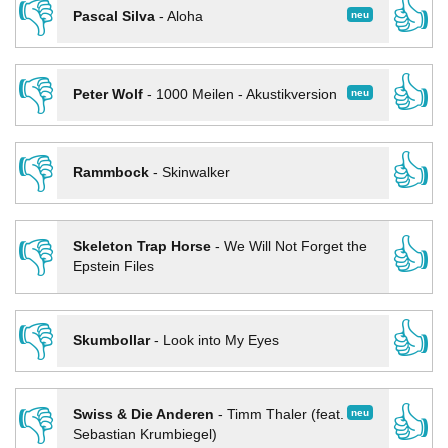
👎
👍
neu
Pascal Silva
-
Aloha
👎
👍
neu
Peter Wolf
-
1000 Meilen - Akustikversion
👎
👍
Rammbock
-
Skinwalker
👎
👍
Skeleton Trap Horse
-
We Will Not Forget the
Epstein Files
👎
👍
Skumbollar
-
Look into My Eyes
👎
👍
neu
Swiss & Die Anderen
-
Timm Thaler (feat.
Sebastian Krumbiegel)