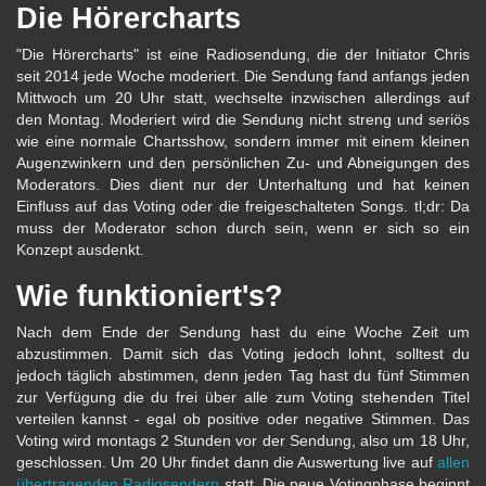
Die Hörercharts
"Die Hörercharts" ist eine Radiosendung, die der Initiator Chris
seit 2014 jede Woche moderiert. Die Sendung fand anfangs jeden
Mittwoch um 20 Uhr statt, wechselte inzwischen allerdings auf
den Montag. Moderiert wird die Sendung nicht streng und seriös
wie eine normale Chartsshow, sondern immer mit einem kleinen
Augenzwinkern und den persönlichen Zu- und Abneigungen des
Moderators. Dies dient nur der Unterhaltung und hat keinen
Einfluss auf das Voting oder die freigeschalteten Songs. tl;dr: Da
muss der Moderator schon durch sein, wenn er sich so ein
Konzept ausdenkt.
Wie funktioniert's?
Nach dem Ende der Sendung hast du eine Woche Zeit um
abzustimmen. Damit sich das Voting jedoch lohnt, solltest du
jedoch täglich abstimmen, denn jeden Tag hast du fünf Stimmen
zur Verfügung die du frei über alle zum Voting stehenden Titel
verteilen kannst - egal ob positive oder negative Stimmen. Das
Voting wird montags 2 Stunden vor der Sendung, also um 18 Uhr,
geschlossen. Um 20 Uhr findet dann die Auswertung live auf
allen
übertragenden Radiosendern
statt. Die neue Votingphase beginnt