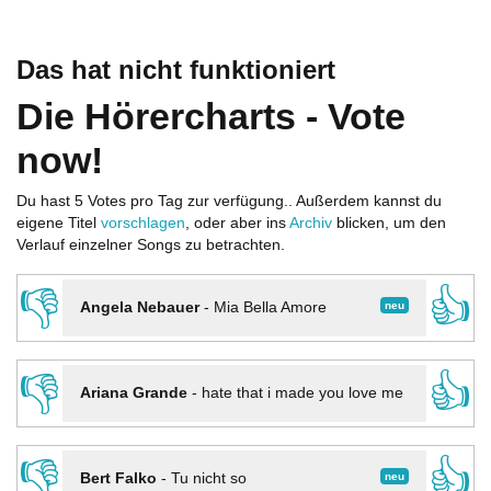
Das hat nicht funktioniert
Die Hörercharts - Vote
now!
Du hast 5 Votes pro Tag zur verfügung.. Außerdem kannst du
eigene Titel
vorschlagen
, oder aber ins
Archiv
blicken, um den
Verlauf einzelner Songs zu betrachten.
👎
👍
neu
Angela Nebauer
-
Mia Bella Amore
👎
👍
Ariana Grande
-
hate that i made you love me
👎
👍
neu
Bert Falko
-
Tu nicht so