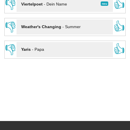
👎
👍
neu
Viertelpoet
-
Dein Name
👎
👍
Weather's Changing
-
Summer
👎
👍
Yaris
-
Papa