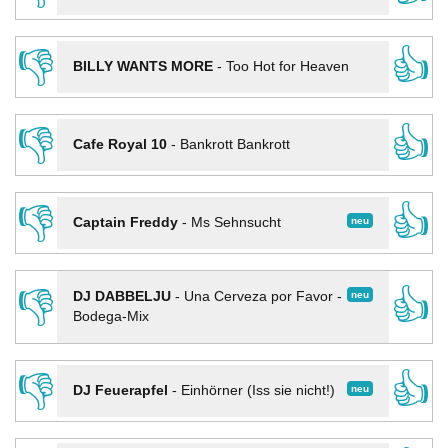
👎
👍
BILLY WANTS MORE
-
Too Hot for Heaven
👎
👍
Cafe Royal 10
-
Bankrott Bankrott
👎
👍
neu
Captain Freddy
-
Ms Sehnsucht
👎
👍
neu
DJ DABBELJU
-
Una Cerveza por Favor -
Bodega-Mix
👎
👍
neu
DJ Feuerapfel
-
Einhörner (Iss sie nicht!)