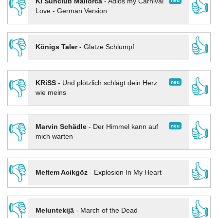
👎
👍
neu
KI Sunclub Mallorca
-
Adios my Carnival
Love - German Version
👎
👍
Königs Taler
-
Glatze Schlumpf
👎
👍
neu
KRiSS
-
Und plötzlich schlägt dein Herz
wie meins
👎
👍
neu
Marvin Schädle
-
Der Himmel kann auf
mich warten
👎
👍
Meltem Acikgöz
-
Explosion In My Heart
👎
👍
Meluntekijä
-
March of the Dead