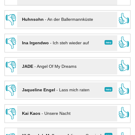
👎
👍
Huhnsohn
-
An der Ballermannküste
👎
👍
neu
Ina Irgendwo
-
Ich steh wieder auf
👎
👍
JADE
-
Angel Of My Dreams
👎
👍
neu
Jaqueline Engel
-
Lass mich raten
👎
👍
Kai Kaos
-
Unsere Nacht