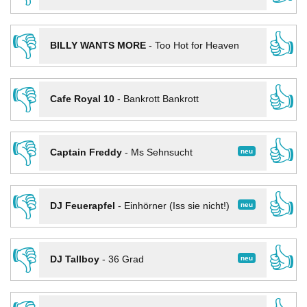
👎
👍
BILLY WANTS MORE
-
Too Hot for Heaven
👎
👍
Cafe Royal 10
-
Bankrott Bankrott
👎
👍
neu
Captain Freddy
-
Ms Sehnsucht
👎
👍
neu
DJ Feuerapfel
-
Einhörner (Iss sie nicht!)
👎
👍
neu
DJ Tallboy
-
36 Grad