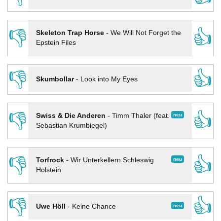
👎
👍
Skeleton Trap Horse
-
We Will Not Forget the
Epstein Files
👎
👍
Skumbollar
-
Look into My Eyes
👎
👍
neu
Swiss & Die Anderen
-
Timm Thaler (feat.
Sebastian Krumbiegel)
👎
👍
neu
Torfrock
-
Wir Unterkellern Schleswig
Holstein
👎
👍
neu
Uwe Höll
-
Keine Chance