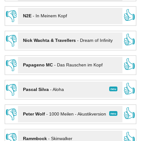
👎
👍
N2E
-
In Meinem Kopf
👎
👍
Nick Wachta & Travellers
-
Dream of Infinity
👎
👍
Papageno MC
-
Das Rauschen im Kopf
👎
👍
neu
Pascal Silva
-
Aloha
👎
👍
neu
Peter Wolf
-
1000 Meilen - Akustikversion
👎
👍
Rammbock
-
Skinwalker