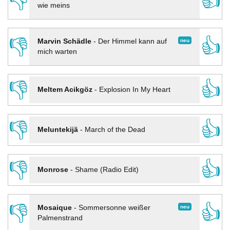
👎
👍
wie meins
👎
👍
neu
Marvin Schädle
-
Der Himmel kann auf
mich warten
👎
👍
Meltem Acikgöz
-
Explosion In My Heart
👎
👍
Meluntekijä
-
March of the Dead
👎
👍
Monrose
-
Shame (Radio Edit)
👎
👍
neu
Mosaique
-
Sommersonne weißer
Palmenstrand