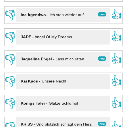
👎
👍
neu
Ina Irgendwo
-
Ich steh wieder auf
👎
👍
JADE
-
Angel Of My Dreams
👎
👍
neu
Jaqueline Engel
-
Lass mich raten
👎
👍
Kai Kaos
-
Unsere Nacht
👎
👍
Königs Taler
-
Glatze Schlumpf
neu
KRiSS
-
Und plötzlich schlägt dein Herz