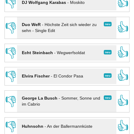
👎
👍
DJ Wolfgang Karabas
-
Moskito
👎
👍
neu
Duo WeR
-
Höchste Zeit sich wieder zu
sehn - Single Edit
👎
👍
neu
Echt Steinbach
-
Wegwerfsoldat
👎
👍
neu
Elvira Fischer
-
El Condor Pasa
👎
👍
neu
George La Busch
-
Sommer, Sonne und
im Cabrio
👎
👍
Huhnsohn
-
An der Ballermannküste