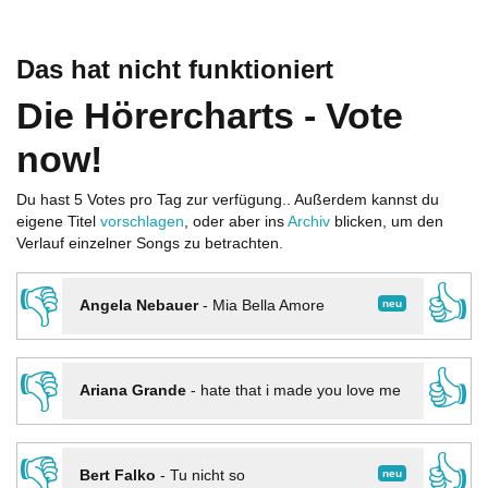
Das hat nicht funktioniert
Die Hörercharts - Vote
now!
Du hast 5 Votes pro Tag zur verfügung.. Außerdem kannst du
eigene Titel
vorschlagen
, oder aber ins
Archiv
blicken, um den
Verlauf einzelner Songs zu betrachten.
👎
👍
neu
Angela Nebauer
-
Mia Bella Amore
👎
👍
Ariana Grande
-
hate that i made you love me
👎
👍
neu
Bert Falko
-
Tu nicht so