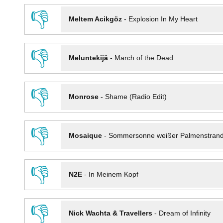
👎
Meltem Acikgöz
-
Explosion In My Heart
👎
Meluntekijä
-
March of the Dead
👎
Monrose
-
Shame (Radio Edit)
👎
Mosaique
-
Sommersonne weißer Palmenstran
👎
N2E
-
In Meinem Kopf
👎
Nick Wachta & Travellers
-
Dream of Infinity