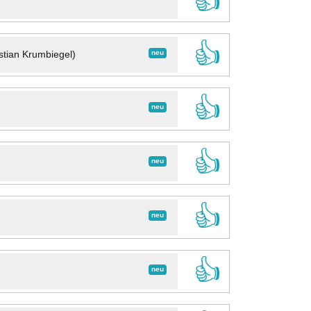
👍
👍
neu
stian Krumbiegel)
👍
neu
👍
neu
👍
neu
👍
neu