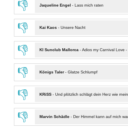
👎
Jaqueline Engel
-
Lass mich raten
👎
Kai Kaos
-
Unsere Nacht
👎
KI Sunclub Mallorca
-
Adios my Carnival Love 
👎
Königs Taler
-
Glatze Schlumpf
👎
KRiSS
-
Und plötzlich schlägt dein Herz wie mei
👎
Marvin Schädle
-
Der Himmel kann auf mich wa