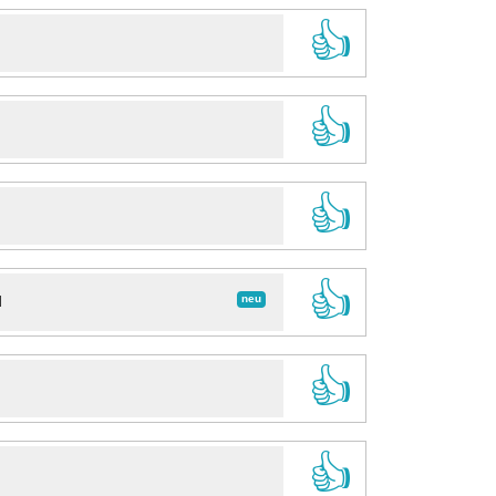
👍
👍
👍
👍
neu
d
👍
👍