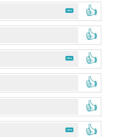
👍
neu
👍
👍
neu
👍
👍
👍
neu