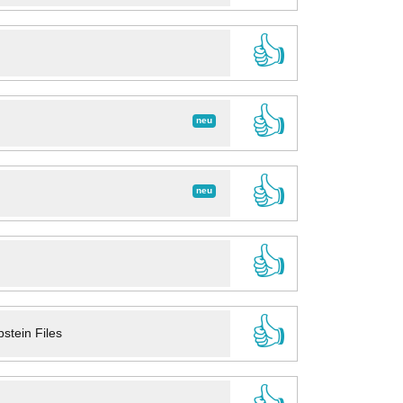
👍
👍
neu
👍
neu
👍
👍
stein Files