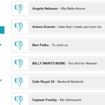
👎
Angela Nebauer
-
Mia Bella Amore
👎
Ariana Grande
-
hate that i made you love me
👎
v
Bert Falko
-
Tu nicht so
👎
BILLY WANTS MORE
-
Too Hot for Heaven
👎
hr
Cafe Royal 10
-
Bankrott Bankrott
👎
Captain Freddy
-
Ms Sehnsucht