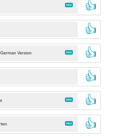
👍
neu
👍
👍
neu
- German Version
👍
👍
neu
ns
👍
neu
rten