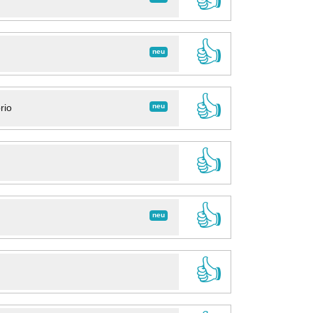
👍
neu
👍
neu
rio
👍
👍
neu
👍