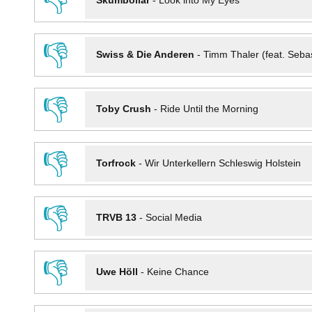
👎
Skumbollar
-
Look into My Eyes
👎
Swiss & Die Anderen
-
Timm Thaler (feat. Seba
👎
Toby Crush
-
Ride Until the Morning
👎
Torfrock
-
Wir Unterkellern Schleswig Holstein
👎
TRVB 13
-
Social Media
👎
Uwe Höll
-
Keine Chance