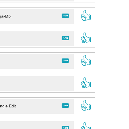
👍
neu
ga-Mix
👍
neu
👍
neu
👍
👍
neu
ngle Edit
👍
neu