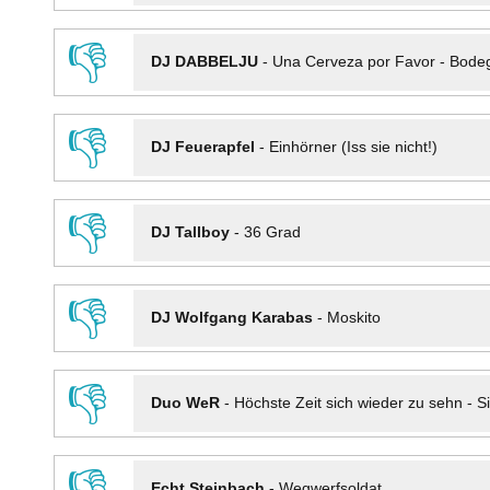
👎
DJ DABBELJU
-
Una Cerveza por Favor - Bode
👎
DJ Feuerapfel
-
Einhörner (Iss sie nicht!)
👎
DJ Tallboy
-
36 Grad
👎
DJ Wolfgang Karabas
-
Moskito
👎
Duo WeR
-
Höchste Zeit sich wieder zu sehn - Si
👎
Echt Steinbach
-
Wegwerfsoldat