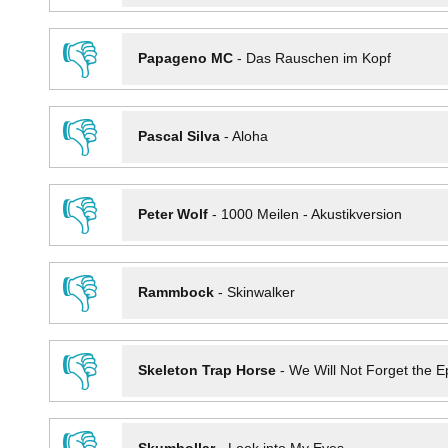
👎
Papageno MC
-
Das Rauschen im Kopf
👎
Pascal Silva
-
Aloha
👎
Peter Wolf
-
1000 Meilen - Akustikversion
👎
Rammbock
-
Skinwalker
👎
Skeleton Trap Horse
-
We Will Not Forget the Ep