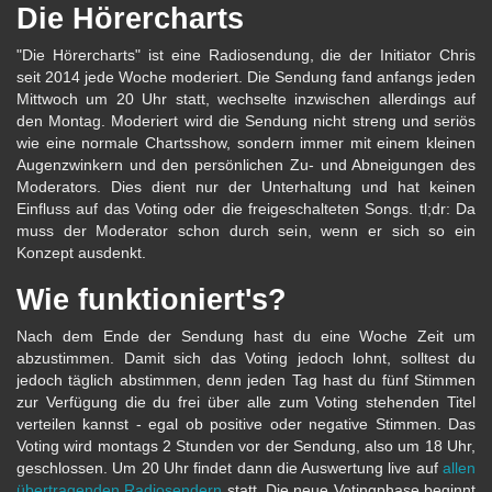
Die Hörercharts
"Die Hörercharts" ist eine Radiosendung, die der Initiator Chris
seit 2014 jede Woche moderiert. Die Sendung fand anfangs jeden
Mittwoch um 20 Uhr statt, wechselte inzwischen allerdings auf
den Montag. Moderiert wird die Sendung nicht streng und seriös
wie eine normale Chartsshow, sondern immer mit einem kleinen
Augenzwinkern und den persönlichen Zu- und Abneigungen des
Moderators. Dies dient nur der Unterhaltung und hat keinen
Einfluss auf das Voting oder die freigeschalteten Songs. tl;dr: Da
muss der Moderator schon durch sein, wenn er sich so ein
Konzept ausdenkt.
Wie funktioniert's?
Nach dem Ende der Sendung hast du eine Woche Zeit um
abzustimmen. Damit sich das Voting jedoch lohnt, solltest du
jedoch täglich abstimmen, denn jeden Tag hast du fünf Stimmen
zur Verfügung die du frei über alle zum Voting stehenden Titel
verteilen kannst - egal ob positive oder negative Stimmen. Das
Voting wird montags 2 Stunden vor der Sendung, also um 18 Uhr,
geschlossen. Um 20 Uhr findet dann die Auswertung live auf
allen
übertragenden Radiosendern
statt. Die neue Votingphase beginnt