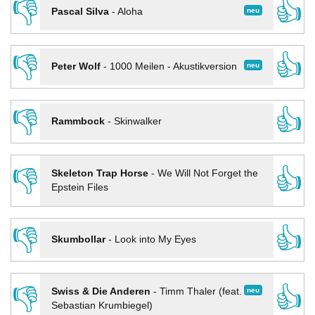
👎
👍
neu
Pascal Silva
-
Aloha
👎
👍
neu
Peter Wolf
-
1000 Meilen - Akustikversion
👎
👍
Rammbock
-
Skinwalker
👎
👍
Skeleton Trap Horse
-
We Will Not Forget the
Epstein Files
👎
👍
Skumbollar
-
Look into My Eyes
👎
👍
neu
Swiss & Die Anderen
-
Timm Thaler (feat.
Sebastian Krumbiegel)