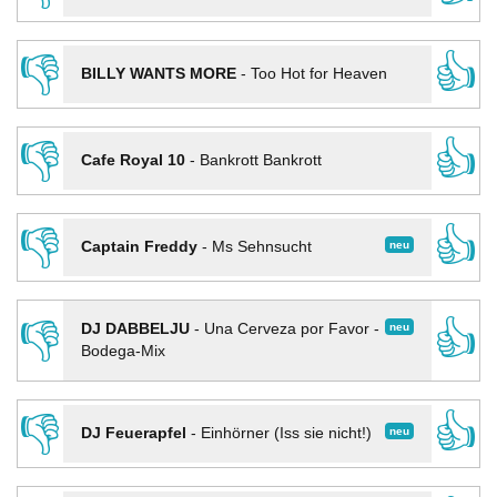
👎
👍
BILLY WANTS MORE
-
Too Hot for Heaven
👎
👍
Cafe Royal 10
-
Bankrott Bankrott
👎
👍
neu
Captain Freddy
-
Ms Sehnsucht
👎
👍
neu
DJ DABBELJU
-
Una Cerveza por Favor -
Bodega-Mix
👎
👍
neu
DJ Feuerapfel
-
Einhörner (Iss sie nicht!)