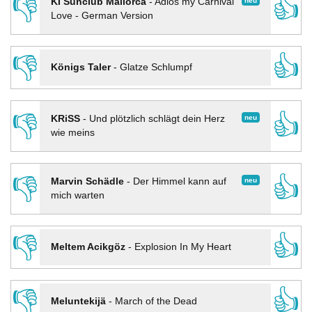
👎
👍
neu
KI Sunclub Mallorca
-
Adios my Carnival
Love - German Version
👎
👍
Königs Taler
-
Glatze Schlumpf
👎
👍
neu
KRiSS
-
Und plötzlich schlägt dein Herz
wie meins
👎
👍
neu
Marvin Schädle
-
Der Himmel kann auf
mich warten
👎
👍
Meltem Acikgöz
-
Explosion In My Heart
👎
👍
Meluntekijä
-
March of the Dead