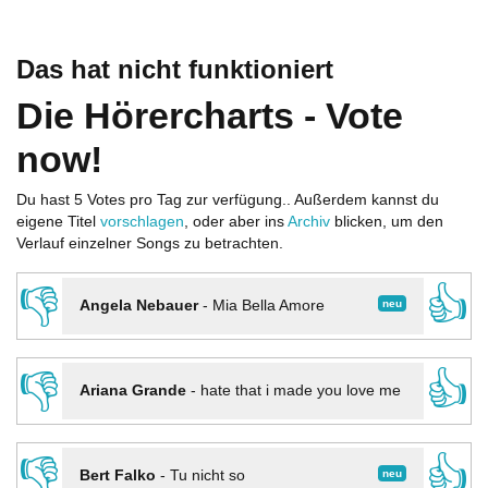
Das hat nicht funktioniert
Die Hörercharts - Vote
now!
Du hast 5 Votes pro Tag zur verfügung.. Außerdem kannst du
eigene Titel
vorschlagen
, oder aber ins
Archiv
blicken, um den
Verlauf einzelner Songs zu betrachten.
👎
👍
neu
Angela Nebauer
-
Mia Bella Amore
👎
👍
Ariana Grande
-
hate that i made you love me
👎
👍
neu
Bert Falko
-
Tu nicht so