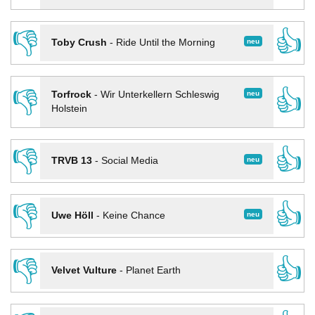
👎
👍
neu
Toby Crush
-
Ride Until the Morning
👎
👍
neu
Torfrock
-
Wir Unterkellern Schleswig
Holstein
👎
👍
neu
TRVB 13
-
Social Media
👎
👍
neu
Uwe Höll
-
Keine Chance
👎
👍
Velvet Vulture
-
Planet Earth