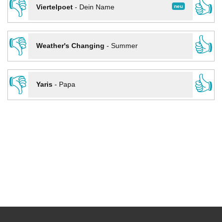
👎
👍
neu
Viertelpoet
-
Dein Name
👎
👍
Weather's Changing
-
Summer
👎
👍
Yaris
-
Papa