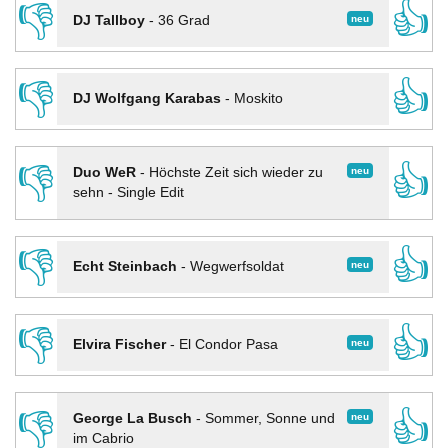
👎
👍
neu
DJ Tallboy
-
36 Grad
👎
👍
DJ Wolfgang Karabas
-
Moskito
👎
👍
neu
Duo WeR
-
Höchste Zeit sich wieder zu
sehn - Single Edit
👎
👍
neu
Echt Steinbach
-
Wegwerfsoldat
👎
👍
neu
Elvira Fischer
-
El Condor Pasa
👎
👍
neu
George La Busch
-
Sommer, Sonne und
im Cabrio