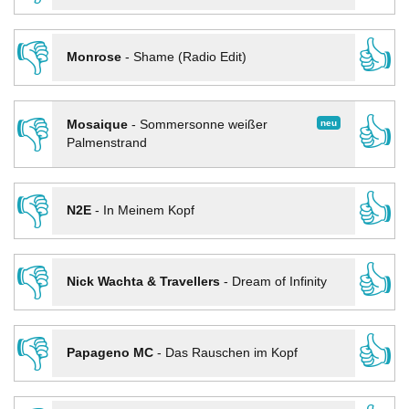
👎
👍
Monrose
-
Shame (Radio Edit)
👎
👍
neu
Mosaique
-
Sommersonne weißer
Palmenstrand
👎
👍
N2E
-
In Meinem Kopf
👎
👍
Nick Wachta & Travellers
-
Dream of Infinity
👎
👍
Papageno MC
-
Das Rauschen im Kopf