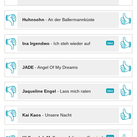
👎
👍
Huhnsohn
-
An der Ballermannküste
👎
👍
neu
Ina Irgendwo
-
Ich steh wieder auf
👎
👍
JADE
-
Angel Of My Dreams
👎
👍
neu
Jaqueline Engel
-
Lass mich raten
👎
👍
Kai Kaos
-
Unsere Nacht