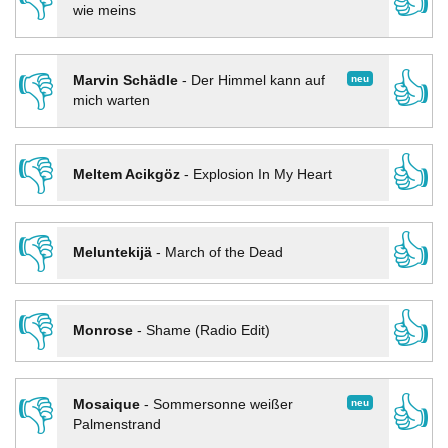
👎
👍
wie meins
👎
👍
neu
Marvin Schädle
-
Der Himmel kann auf
mich warten
👎
👍
Meltem Acikgöz
-
Explosion In My Heart
👎
👍
Meluntekijä
-
March of the Dead
👎
👍
Monrose
-
Shame (Radio Edit)
👎
👍
neu
Mosaique
-
Sommersonne weißer
Palmenstrand