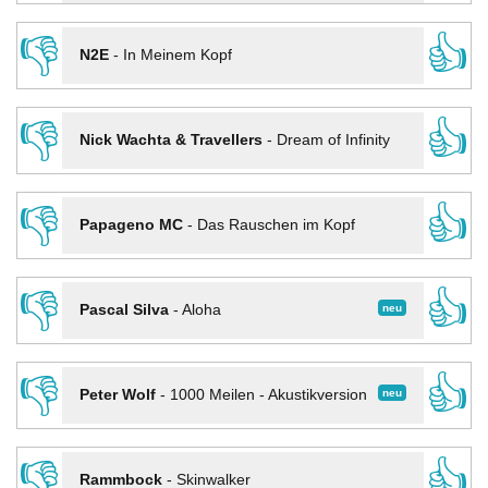
👎
👍
N2E
-
In Meinem Kopf
👎
👍
Nick Wachta & Travellers
-
Dream of Infinity
👎
👍
Papageno MC
-
Das Rauschen im Kopf
👎
👍
neu
Pascal Silva
-
Aloha
👎
👍
neu
Peter Wolf
-
1000 Meilen - Akustikversion
👎
👍
Rammbock
-
Skinwalker