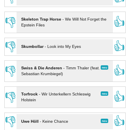
👎
👍
Skeleton Trap Horse
-
We Will Not Forget the
Epstein Files
👎
👍
Skumbollar
-
Look into My Eyes
👎
👍
neu
Swiss & Die Anderen
-
Timm Thaler (feat.
Sebastian Krumbiegel)
👎
👍
neu
Torfrock
-
Wir Unterkellern Schleswig
Holstein
👎
👍
neu
Uwe Höll
-
Keine Chance