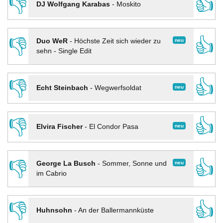
👎
👍
DJ Wolfgang Karabas
-
Moskito
👎
👍
neu
Duo WeR
-
Höchste Zeit sich wieder zu
sehn - Single Edit
👎
👍
neu
Echt Steinbach
-
Wegwerfsoldat
👎
👍
neu
Elvira Fischer
-
El Condor Pasa
👎
👍
neu
George La Busch
-
Sommer, Sonne und
im Cabrio
👎
👍
Huhnsohn
-
An der Ballermannküste