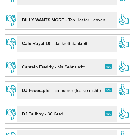
👎
👍
BILLY WANTS MORE
-
Too Hot for Heaven
👎
👍
Cafe Royal 10
-
Bankrott Bankrott
👎
👍
neu
Captain Freddy
-
Ms Sehnsucht
👎
👍
neu
DJ Feuerapfel
-
Einhörner (Iss sie nicht!)
👎
👍
neu
DJ Tallboy
-
36 Grad