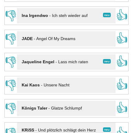
👎
👍
neu
Ina Irgendwo
-
Ich steh wieder auf
👎
👍
JADE
-
Angel Of My Dreams
👎
👍
neu
Jaqueline Engel
-
Lass mich raten
👎
👍
Kai Kaos
-
Unsere Nacht
👎
👍
Königs Taler
-
Glatze Schlumpf
neu
KRiSS
-
Und plötzlich schlägt dein Herz