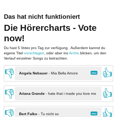
Das hat nicht funktioniert
Die Hörercharts - Vote
now!
Du hast 5 Votes pro Tag zur verfügung.. Außerdem kannst du
eigene Titel
vorschlagen
, oder aber ins
Archiv
blicken, um den
Verlauf einzelner Songs zu betrachten.
👎
👍
neu
Angela Nebauer
-
Mia Bella Amore
👎
👍
Ariana Grande
-
hate that i made you love me
👎
👍
neu
Bert Falko
-
Tu nicht so