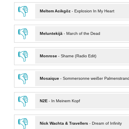
👎
Meltem Acikgöz
-
Explosion In My Heart
👎
Meluntekijä
-
March of the Dead
👎
Monrose
-
Shame (Radio Edit)
👎
Mosaique
-
Sommersonne weißer Palmenstran
👎
N2E
-
In Meinem Kopf
👎
Nick Wachta & Travellers
-
Dream of Infinity