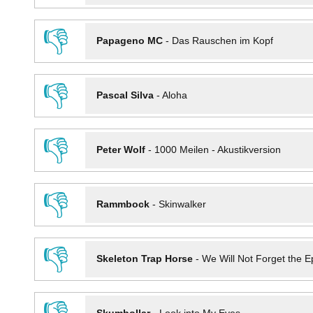
👎
Papageno MC
-
Das Rauschen im Kopf
👎
Pascal Silva
-
Aloha
👎
Peter Wolf
-
1000 Meilen - Akustikversion
👎
Rammbock
-
Skinwalker
👎
Skeleton Trap Horse
-
We Will Not Forget the Ep