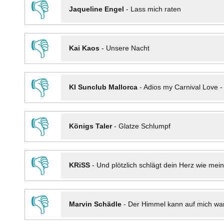
👎
Jaqueline Engel
-
Lass mich raten
👎
Kai Kaos
-
Unsere Nacht
👎
KI Sunclub Mallorca
-
Adios my Carnival Love 
👎
Königs Taler
-
Glatze Schlumpf
👎
KRiSS
-
Und plötzlich schlägt dein Herz wie mei
👎
Marvin Schädle
-
Der Himmel kann auf mich wa