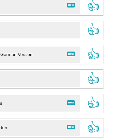
👍
neu
👍
👍
neu
- German Version
👍
👍
neu
ns
👍
neu
rten