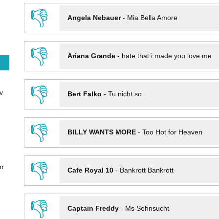
👎
Angela Nebauer
-
Mia Bella Amore
👎
Ariana Grande
-
hate that i made you love me
👎
v
Bert Falko
-
Tu nicht so
👎
BILLY WANTS MORE
-
Too Hot for Heaven
👎
hr
Cafe Royal 10
-
Bankrott Bankrott
👎
Captain Freddy
-
Ms Sehnsucht