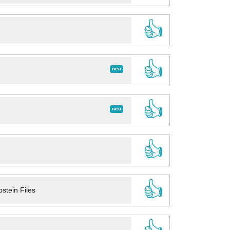
👍
👍
neu
👍
neu
👍
👍
stein Files