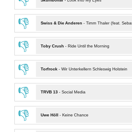
👎
Skumbollar
-
Look into My Eyes
👎
Swiss & Die Anderen
-
Timm Thaler (feat. Seba
👎
Toby Crush
-
Ride Until the Morning
👎
Torfrock
-
Wir Unterkellern Schleswig Holstein
👎
TRVB 13
-
Social Media
👎
Uwe Höll
-
Keine Chance