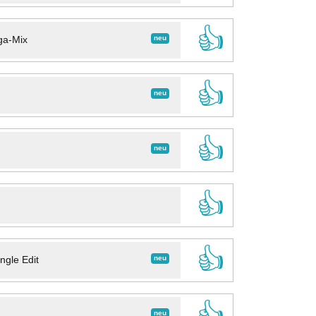
👍
neu
ga-Mix
👍
neu
👍
neu
👍
👍
neu
ngle Edit
👍
neu