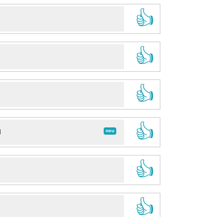
👍
👍
👍
👍
neu
d
👍
👍