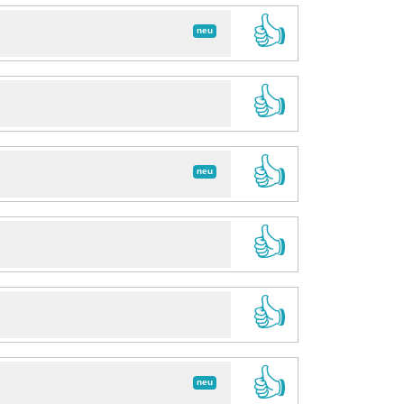
👍
neu
👍
👍
neu
👍
👍
👍
neu