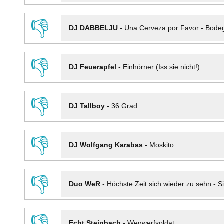
👎
DJ DABBELJU
-
Una Cerveza por Favor - Bode
👎
DJ Feuerapfel
-
Einhörner (Iss sie nicht!)
👎
DJ Tallboy
-
36 Grad
👎
DJ Wolfgang Karabas
-
Moskito
👎
Duo WeR
-
Höchste Zeit sich wieder zu sehn - Si
👎
Echt Steinbach
-
Wegwerfsoldat