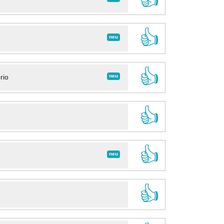
👍
neu
👍
neu
rio
👍
👍
neu
👍