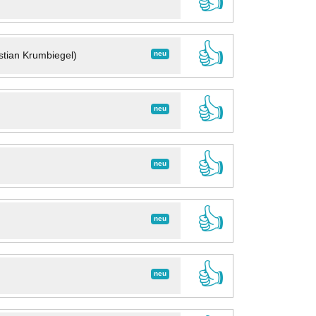
👍
👍
neu
stian Krumbiegel)
👍
neu
👍
neu
👍
neu
👍
neu