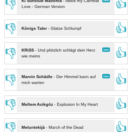
👎
👍
neu
KI Sunclub Mallorca
-
Adios my Carnival
Love - German Version
👎
👍
Königs Taler
-
Glatze Schlumpf
👎
👍
neu
KRiSS
-
Und plötzlich schlägt dein Herz
wie meins
👎
👍
neu
Marvin Schädle
-
Der Himmel kann auf
mich warten
👎
👍
Meltem Acikgöz
-
Explosion In My Heart
👎
👍
Meluntekijä
-
March of the Dead