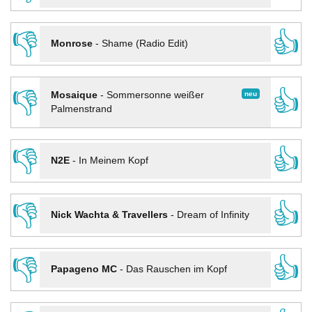
👎
👍
Monrose
-
Shame (Radio Edit)
👎
👍
neu
Mosaique
-
Sommersonne weißer
Palmenstrand
👎
👍
N2E
-
In Meinem Kopf
👎
👍
Nick Wachta & Travellers
-
Dream of Infinity
👎
👍
Papageno MC
-
Das Rauschen im Kopf