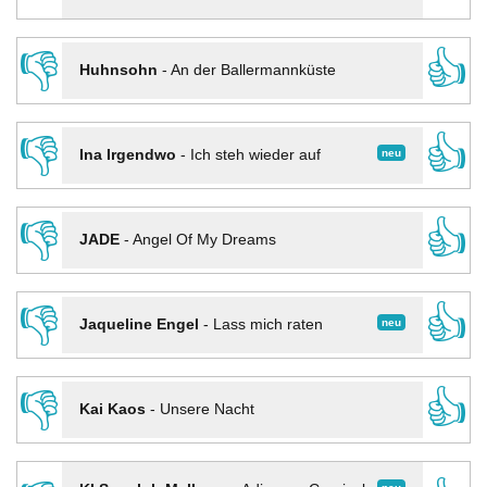
👎
👍
Huhnsohn
-
An der Ballermannküste
👎
👍
neu
Ina Irgendwo
-
Ich steh wieder auf
👎
👍
JADE
-
Angel Of My Dreams
👎
👍
neu
Jaqueline Engel
-
Lass mich raten
👎
👍
Kai Kaos
-
Unsere Nacht