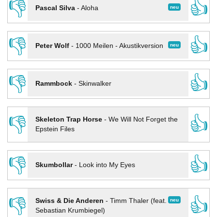
👎
👍
neu
Pascal Silva
-
Aloha
👎
👍
neu
Peter Wolf
-
1000 Meilen - Akustikversion
👎
👍
Rammbock
-
Skinwalker
👎
👍
Skeleton Trap Horse
-
We Will Not Forget the
Epstein Files
👎
👍
Skumbollar
-
Look into My Eyes
👎
👍
neu
Swiss & Die Anderen
-
Timm Thaler (feat.
Sebastian Krumbiegel)