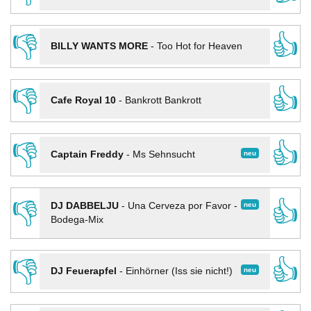
👎
👍
BILLY WANTS MORE
-
Too Hot for Heaven
👎
👍
Cafe Royal 10
-
Bankrott Bankrott
👎
👍
neu
Captain Freddy
-
Ms Sehnsucht
👎
👍
neu
DJ DABBELJU
-
Una Cerveza por Favor -
Bodega-Mix
👎
👍
neu
DJ Feuerapfel
-
Einhörner (Iss sie nicht!)