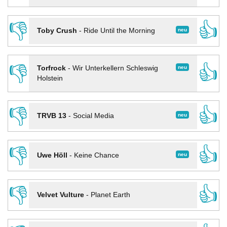
👎
👍
neu
Toby Crush
-
Ride Until the Morning
👎
👍
neu
Torfrock
-
Wir Unterkellern Schleswig
Holstein
👎
👍
neu
TRVB 13
-
Social Media
👎
👍
neu
Uwe Höll
-
Keine Chance
👎
👍
Velvet Vulture
-
Planet Earth