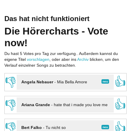
Das hat nicht funktioniert
Die Hörercharts - Vote
now!
Du hast 5 Votes pro Tag zur verfügung.. Außerdem kannst du
eigene Titel
vorschlagen
, oder aber ins
Archiv
blicken, um den
Verlauf einzelner Songs zu betrachten.
👎
👍
neu
Angela Nebauer
-
Mia Bella Amore
👎
👍
Ariana Grande
-
hate that i made you love me
👎
👍
neu
Bert Falko
-
Tu nicht so