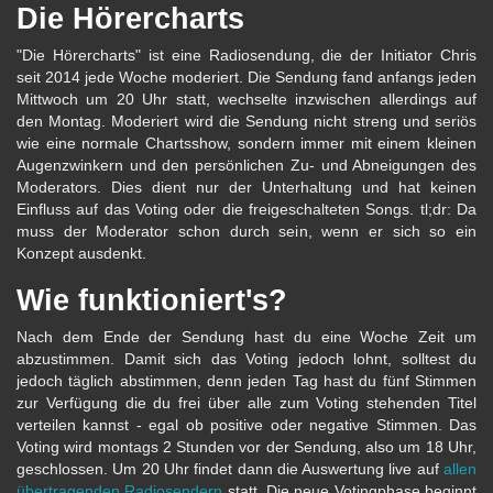
Die Hörercharts
"Die Hörercharts" ist eine Radiosendung, die der Initiator Chris
seit 2014 jede Woche moderiert. Die Sendung fand anfangs jeden
Mittwoch um 20 Uhr statt, wechselte inzwischen allerdings auf
den Montag. Moderiert wird die Sendung nicht streng und seriös
wie eine normale Chartsshow, sondern immer mit einem kleinen
Augenzwinkern und den persönlichen Zu- und Abneigungen des
Moderators. Dies dient nur der Unterhaltung und hat keinen
Einfluss auf das Voting oder die freigeschalteten Songs. tl;dr: Da
muss der Moderator schon durch sein, wenn er sich so ein
Konzept ausdenkt.
Wie funktioniert's?
Nach dem Ende der Sendung hast du eine Woche Zeit um
abzustimmen. Damit sich das Voting jedoch lohnt, solltest du
jedoch täglich abstimmen, denn jeden Tag hast du fünf Stimmen
zur Verfügung die du frei über alle zum Voting stehenden Titel
verteilen kannst - egal ob positive oder negative Stimmen. Das
Voting wird montags 2 Stunden vor der Sendung, also um 18 Uhr,
geschlossen. Um 20 Uhr findet dann die Auswertung live auf
allen
übertragenden Radiosendern
statt. Die neue Votingphase beginnt