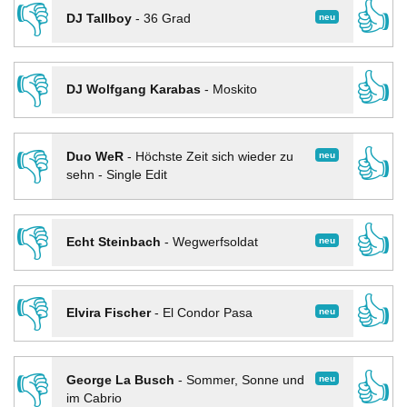
👎
👍
neu
DJ Tallboy
-
36 Grad
👎
👍
DJ Wolfgang Karabas
-
Moskito
👎
👍
neu
Duo WeR
-
Höchste Zeit sich wieder zu
sehn - Single Edit
👎
👍
neu
Echt Steinbach
-
Wegwerfsoldat
👎
👍
neu
Elvira Fischer
-
El Condor Pasa
👎
👍
neu
George La Busch
-
Sommer, Sonne und
im Cabrio