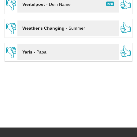
👎
👍
neu
Viertelpoet
-
Dein Name
👎
👍
Weather's Changing
-
Summer
👎
👍
Yaris
-
Papa