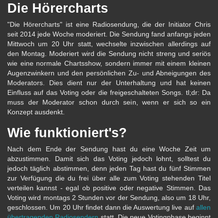
Die Hörercharts
"Die Hörercharts" ist eine Radiosendung, die der Initiator Chris
seit 2014 jede Woche moderiert. Die Sendung fand anfangs jeden
Mittwoch um 20 Uhr statt, wechselte inzwischen allerdings auf
den Montag. Moderiert wird die Sendung nicht streng und seriös
wie eine normale Chartsshow, sondern immer mit einem kleinen
Augenzwinkern und den persönlichen Zu- und Abneigungen des
Moderators. Dies dient nur der Unterhaltung und hat keinen
Einfluss auf das Voting oder die freigeschalteten Songs. tl;dr: Da
muss der Moderator schon durch sein, wenn er sich so ein
Konzept ausdenkt.
Wie funktioniert's?
Nach dem Ende der Sendung hast du eine Woche Zeit um
abzustimmen. Damit sich das Voting jedoch lohnt, solltest du
jedoch täglich abstimmen, denn jeden Tag hast du fünf Stimmen
zur Verfügung die du frei über alle zum Voting stehenden Titel
verteilen kannst - egal ob positive oder negative Stimmen. Das
Voting wird montags 2 Stunden vor der Sendung, also um 18 Uhr,
geschlossen. Um 20 Uhr findet dann die Auswertung live auf
allen
übertragenden Radiosendern
statt. Die neue Votingphase beginnt