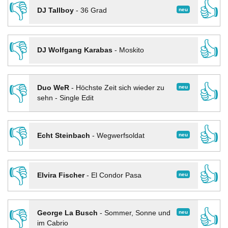
👎
👍
neu
DJ Tallboy
-
36 Grad
👎
👍
DJ Wolfgang Karabas
-
Moskito
👎
👍
neu
Duo WeR
-
Höchste Zeit sich wieder zu
sehn - Single Edit
👎
👍
neu
Echt Steinbach
-
Wegwerfsoldat
👎
👍
neu
Elvira Fischer
-
El Condor Pasa
👎
👍
neu
George La Busch
-
Sommer, Sonne und
im Cabrio