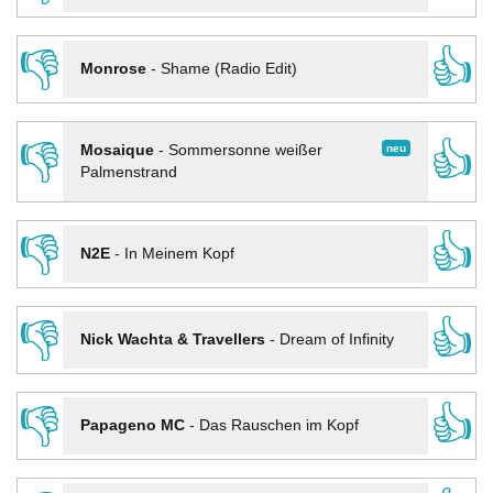
👎
👍
Monrose
-
Shame (Radio Edit)
👎
👍
neu
Mosaique
-
Sommersonne weißer
Palmenstrand
👎
👍
N2E
-
In Meinem Kopf
👎
👍
Nick Wachta & Travellers
-
Dream of Infinity
👎
👍
Papageno MC
-
Das Rauschen im Kopf