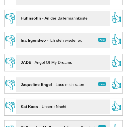
👎
👍
Huhnsohn
-
An der Ballermannküste
👎
👍
neu
Ina Irgendwo
-
Ich steh wieder auf
👎
👍
JADE
-
Angel Of My Dreams
👎
👍
neu
Jaqueline Engel
-
Lass mich raten
👎
👍
Kai Kaos
-
Unsere Nacht