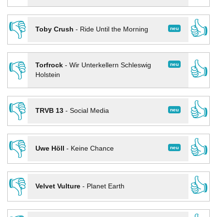
👎
👍
neu
Toby Crush
-
Ride Until the Morning
👎
👍
neu
Torfrock
-
Wir Unterkellern Schleswig
Holstein
👎
👍
neu
TRVB 13
-
Social Media
👎
👍
neu
Uwe Höll
-
Keine Chance
👎
👍
Velvet Vulture
-
Planet Earth