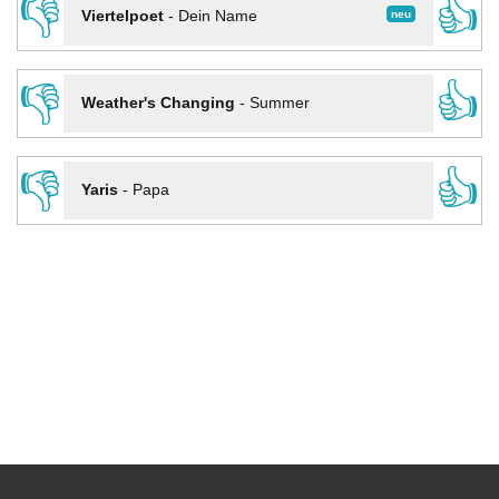
👎
👍
neu
Viertelpoet
-
Dein Name
👎
👍
Weather's Changing
-
Summer
👎
👍
Yaris
-
Papa