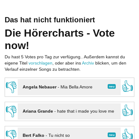
Das hat nicht funktioniert
Die Hörercharts - Vote
now!
Du hast 5 Votes pro Tag zur verfügung.. Außerdem kannst du
eigene Titel
vorschlagen
, oder aber ins
Archiv
blicken, um den
Verlauf einzelner Songs zu betrachten.
👎
👍
neu
Angela Nebauer
-
Mia Bella Amore
👎
👍
Ariana Grande
-
hate that i made you love me
👎
👍
neu
Bert Falko
-
Tu nicht so