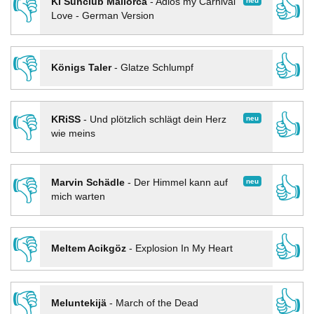
👎
👍
neu
KI Sunclub Mallorca
-
Adios my Carnival
Love - German Version
👎
👍
Königs Taler
-
Glatze Schlumpf
👎
👍
neu
KRiSS
-
Und plötzlich schlägt dein Herz
wie meins
👎
👍
neu
Marvin Schädle
-
Der Himmel kann auf
mich warten
👎
👍
Meltem Acikgöz
-
Explosion In My Heart
👎
👍
Meluntekijä
-
March of the Dead