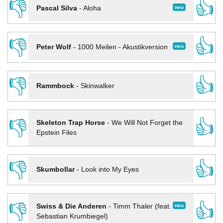
👎
👍
neu
Pascal Silva
-
Aloha
👎
👍
neu
Peter Wolf
-
1000 Meilen - Akustikversion
👎
👍
Rammbock
-
Skinwalker
👎
👍
Skeleton Trap Horse
-
We Will Not Forget the
Epstein Files
👎
👍
Skumbollar
-
Look into My Eyes
👎
👍
neu
Swiss & Die Anderen
-
Timm Thaler (feat.
Sebastian Krumbiegel)