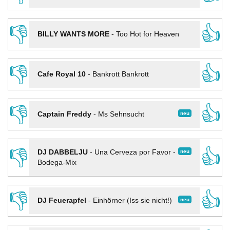
👎
👍
BILLY WANTS MORE
-
Too Hot for Heaven
👎
👍
Cafe Royal 10
-
Bankrott Bankrott
👎
👍
neu
Captain Freddy
-
Ms Sehnsucht
👎
👍
neu
DJ DABBELJU
-
Una Cerveza por Favor -
Bodega-Mix
👎
👍
neu
DJ Feuerapfel
-
Einhörner (Iss sie nicht!)