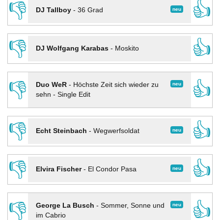
👎
👍
neu
DJ Tallboy
-
36 Grad
👎
👍
DJ Wolfgang Karabas
-
Moskito
👎
👍
neu
Duo WeR
-
Höchste Zeit sich wieder zu
sehn - Single Edit
👎
👍
neu
Echt Steinbach
-
Wegwerfsoldat
👎
👍
neu
Elvira Fischer
-
El Condor Pasa
👎
👍
neu
George La Busch
-
Sommer, Sonne und
im Cabrio