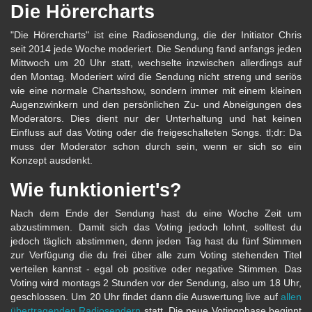
Die Hörercharts
"Die Hörercharts" ist eine Radiosendung, die der Initiator Chris
seit 2014 jede Woche moderiert. Die Sendung fand anfangs jeden
Mittwoch um 20 Uhr statt, wechselte inzwischen allerdings auf
den Montag. Moderiert wird die Sendung nicht streng und seriös
wie eine normale Chartsshow, sondern immer mit einem kleinen
Augenzwinkern und den persönlichen Zu- und Abneigungen des
Moderators. Dies dient nur der Unterhaltung und hat keinen
Einfluss auf das Voting oder die freigeschalteten Songs. tl;dr: Da
muss der Moderator schon durch sein, wenn er sich so ein
Konzept ausdenkt.
Wie funktioniert's?
Nach dem Ende der Sendung hast du eine Woche Zeit um
abzustimmen. Damit sich das Voting jedoch lohnt, solltest du
jedoch täglich abstimmen, denn jeden Tag hast du fünf Stimmen
zur Verfügung die du frei über alle zum Voting stehenden Titel
verteilen kannst - egal ob positive oder negative Stimmen. Das
Voting wird montags 2 Stunden vor der Sendung, also um 18 Uhr,
geschlossen. Um 20 Uhr findet dann die Auswertung live auf
allen
übertragenden Radiosendern
statt. Die neue Votingphase beginnt