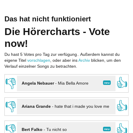
Das hat nicht funktioniert
Die Hörercharts - Vote
now!
Du hast 5 Votes pro Tag zur verfügung.. Außerdem kannst du
eigene Titel
vorschlagen
, oder aber ins
Archiv
blicken, um den
Verlauf einzelner Songs zu betrachten.
👎
👍
neu
Angela Nebauer
-
Mia Bella Amore
👎
👍
Ariana Grande
-
hate that i made you love me
👎
👍
neu
Bert Falko
-
Tu nicht so