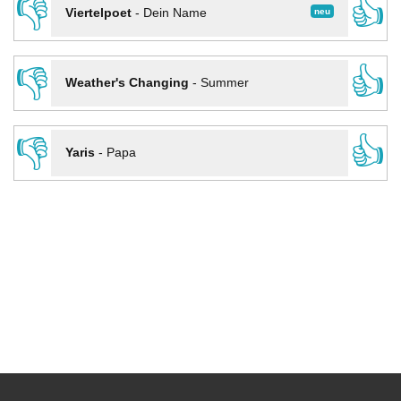
👎
👍
neu
Viertelpoet
-
Dein Name
👎
👍
Weather's Changing
-
Summer
👎
👍
Yaris
-
Papa