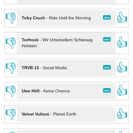
👎
👍
neu
Toby Crush
-
Ride Until the Morning
👎
👍
neu
Torfrock
-
Wir Unterkellern Schleswig
Holstein
👎
👍
neu
TRVB 13
-
Social Media
👎
👍
neu
Uwe Höll
-
Keine Chance
👎
👍
Velvet Vulture
-
Planet Earth