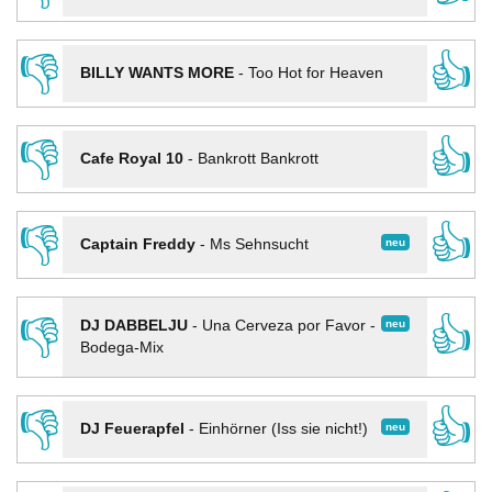
👎
👍
BILLY WANTS MORE
-
Too Hot for Heaven
👎
👍
Cafe Royal 10
-
Bankrott Bankrott
👎
👍
neu
Captain Freddy
-
Ms Sehnsucht
👎
👍
neu
DJ DABBELJU
-
Una Cerveza por Favor -
Bodega-Mix
👎
👍
neu
DJ Feuerapfel
-
Einhörner (Iss sie nicht!)