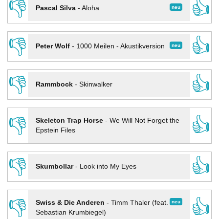
👎
👍
neu
Pascal Silva
-
Aloha
👎
👍
neu
Peter Wolf
-
1000 Meilen - Akustikversion
👎
👍
Rammbock
-
Skinwalker
👎
👍
Skeleton Trap Horse
-
We Will Not Forget the
Epstein Files
👎
👍
Skumbollar
-
Look into My Eyes
👎
👍
neu
Swiss & Die Anderen
-
Timm Thaler (feat.
Sebastian Krumbiegel)