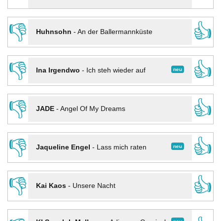
👎
👍
Huhnsohn
-
An der Ballermannküste
👎
👍
neu
Ina Irgendwo
-
Ich steh wieder auf
👎
👍
JADE
-
Angel Of My Dreams
👎
👍
neu
Jaqueline Engel
-
Lass mich raten
👎
👍
Kai Kaos
-
Unsere Nacht