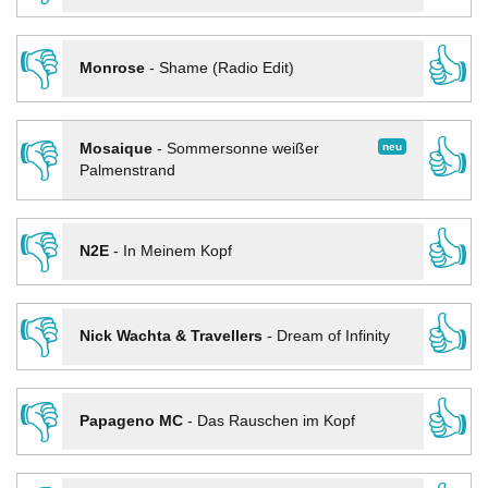
👎
👍
Monrose
-
Shame (Radio Edit)
👎
👍
neu
Mosaique
-
Sommersonne weißer
Palmenstrand
👎
👍
N2E
-
In Meinem Kopf
👎
👍
Nick Wachta & Travellers
-
Dream of Infinity
👎
👍
Papageno MC
-
Das Rauschen im Kopf