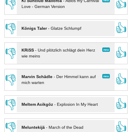
👎
👍
neu
KI Sunclub Mallorca
-
Adios my Carnival
Love - German Version
👎
👍
Königs Taler
-
Glatze Schlumpf
👎
👍
neu
KRiSS
-
Und plötzlich schlägt dein Herz
wie meins
👎
👍
neu
Marvin Schädle
-
Der Himmel kann auf
mich warten
👎
👍
Meltem Acikgöz
-
Explosion In My Heart
👎
👍
Meluntekijä
-
March of the Dead