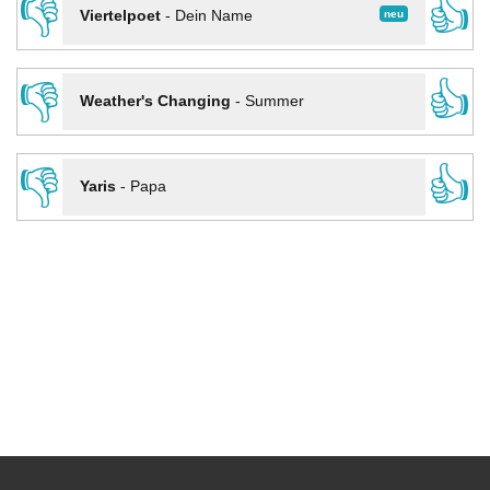
👎
👍
neu
Viertelpoet
-
Dein Name
👎
👍
Weather's Changing
-
Summer
👎
👍
Yaris
-
Papa