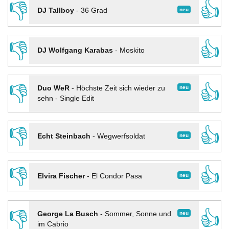
👎
👍
neu
DJ Tallboy
-
36 Grad
👎
👍
DJ Wolfgang Karabas
-
Moskito
👎
👍
neu
Duo WeR
-
Höchste Zeit sich wieder zu
sehn - Single Edit
👎
👍
neu
Echt Steinbach
-
Wegwerfsoldat
👎
👍
neu
Elvira Fischer
-
El Condor Pasa
👎
👍
neu
George La Busch
-
Sommer, Sonne und
im Cabrio