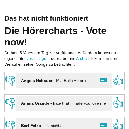
Das hat nicht funktioniert
Die Hörercharts - Vote
now!
Du hast 5 Votes pro Tag zur verfügung.. Außerdem kannst du
eigene Titel
vorschlagen
, oder aber ins
Archiv
blicken, um den
Verlauf einzelner Songs zu betrachten.
👎
👍
neu
Angela Nebauer
-
Mia Bella Amore
👎
👍
Ariana Grande
-
hate that i made you love me
👎
👍
neu
Bert Falko
-
Tu nicht so