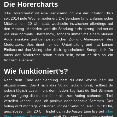
Die Hörercharts
"Die Hörercharts" ist eine Radiosendung, die der Initiator Chris
seit 2014 jede Woche moderiert. Die Sendung fand anfangs jeden
Mittwoch um 20 Uhr statt, wechselte inzwischen allerdings auf
den Montag. Moderiert wird die Sendung nicht streng und seriös
wie eine normale Chartsshow, sondern immer mit einem kleinen
Augenzwinkern und den persönlichen Zu- und Abneigungen des
Moderators. Dies dient nur der Unterhaltung und hat keinen
Einfluss auf das Voting oder die freigeschalteten Songs. tl;dr: Da
muss der Moderator schon durch sein, wenn er sich so ein
Konzept ausdenkt.
Wie funktioniert's?
Nach dem Ende der Sendung hast du eine Woche Zeit um
abzustimmen. Damit sich das Voting jedoch lohnt, solltest du
jedoch täglich abstimmen, denn jeden Tag hast du fünf Stimmen
zur Verfügung die du frei über alle zum Voting stehenden Titel
verteilen kannst - egal ob positive oder negative Stimmen. Das
Voting wird montags 2 Stunden vor der Sendung, also um 18 Uhr,
geschlossen. Um 20 Uhr findet dann die Auswertung live auf
allen
übertragenden Radiosendern
statt. Die neue Votingphase beginnt