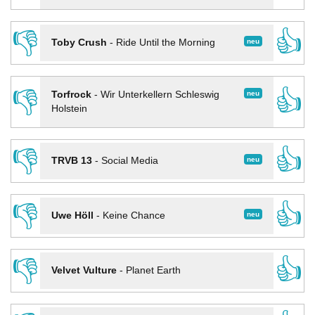
👎
👍
neu
Toby Crush
-
Ride Until the Morning
👎
👍
neu
Torfrock
-
Wir Unterkellern Schleswig
Holstein
👎
👍
neu
TRVB 13
-
Social Media
👎
👍
neu
Uwe Höll
-
Keine Chance
👎
👍
Velvet Vulture
-
Planet Earth