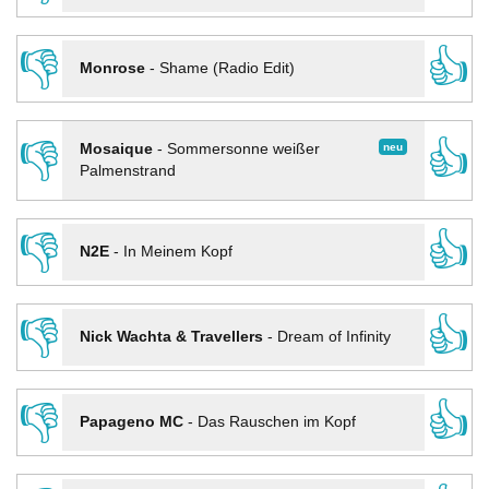
👎
👍
Monrose
-
Shame (Radio Edit)
👎
👍
neu
Mosaique
-
Sommersonne weißer
Palmenstrand
👎
👍
N2E
-
In Meinem Kopf
👎
👍
Nick Wachta & Travellers
-
Dream of Infinity
👎
👍
Papageno MC
-
Das Rauschen im Kopf