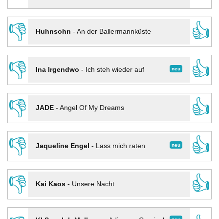
👎
👍
Huhnsohn
-
An der Ballermannküste
👎
👍
neu
Ina Irgendwo
-
Ich steh wieder auf
👎
👍
JADE
-
Angel Of My Dreams
👎
👍
neu
Jaqueline Engel
-
Lass mich raten
👎
👍
Kai Kaos
-
Unsere Nacht