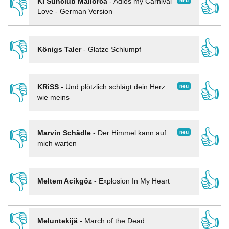
👎
👍
neu
KI Sunclub Mallorca
-
Adios my Carnival
Love - German Version
👎
👍
Königs Taler
-
Glatze Schlumpf
👎
👍
neu
KRiSS
-
Und plötzlich schlägt dein Herz
wie meins
👎
👍
neu
Marvin Schädle
-
Der Himmel kann auf
mich warten
👎
👍
Meltem Acikgöz
-
Explosion In My Heart
👎
👍
Meluntekijä
-
March of the Dead