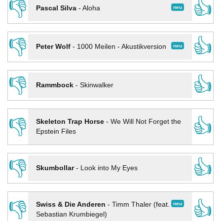
👎
👍
neu
Pascal Silva
-
Aloha
👎
👍
neu
Peter Wolf
-
1000 Meilen - Akustikversion
👎
👍
Rammbock
-
Skinwalker
👎
👍
Skeleton Trap Horse
-
We Will Not Forget the
Epstein Files
👎
👍
Skumbollar
-
Look into My Eyes
👎
👍
neu
Swiss & Die Anderen
-
Timm Thaler (feat.
Sebastian Krumbiegel)