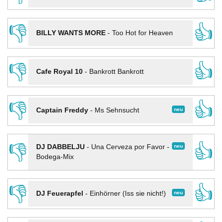
👎
👍
BILLY WANTS MORE
-
Too Hot for Heaven
👎
👍
Cafe Royal 10
-
Bankrott Bankrott
👎
👍
neu
Captain Freddy
-
Ms Sehnsucht
👎
👍
neu
DJ DABBELJU
-
Una Cerveza por Favor -
Bodega-Mix
👎
👍
neu
DJ Feuerapfel
-
Einhörner (Iss sie nicht!)