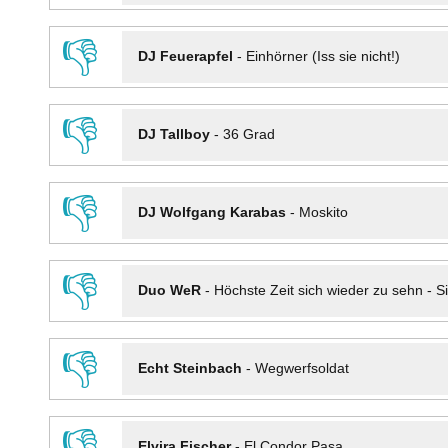
👎
DJ Feuerapfel
-
Einhörner (Iss sie nicht!)
👎
DJ Tallboy
-
36 Grad
👎
DJ Wolfgang Karabas
-
Moskito
👎
Duo WeR
-
Höchste Zeit sich wieder zu sehn - Si
👎
Echt Steinbach
-
Wegwerfsoldat
👎
Elvira Fischer
-
El Condor Pasa