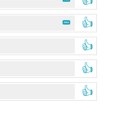
👍
👍
neu
👍
👍
👍