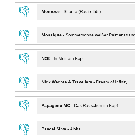
👎
Monrose
-
Shame (Radio Edit)
👎
Mosaique
-
Sommersonne weißer Palmenstran
👎
N2E
-
In Meinem Kopf
👎
Nick Wachta & Travellers
-
Dream of Infinity
👎
Papageno MC
-
Das Rauschen im Kopf
👎
Pascal Silva
-
Aloha