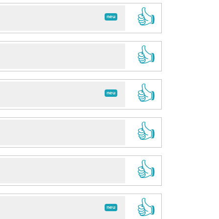
👍
neu
👍
👍
neu
👍
👍
👍
neu