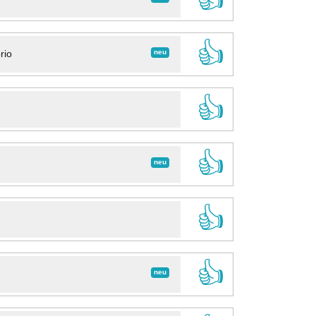
👍
neu
rio
👍
👍
neu
👍
👍
neu