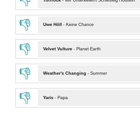
👎
Torfrock
-
Wir Unterkellern Schleswig Holstein
👎
Uwe Höll
-
Keine Chance
👎
Velvet Vulture
-
Planet Earth
👎
Weather's Changing
-
Summer
👎
Yaris
-
Papa