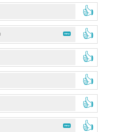
👍
👍
neu
d
👍
👍
👍
👍
neu