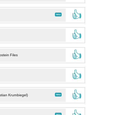
👍
neu
👍
👍
stein Files
👍
👍
neu
stian Krumbiegel)
neu