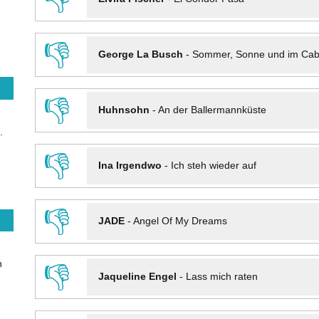
👎
George La Busch
-
Sommer, Sonne und im Cab
👎
Huhnsohn
-
An der Ballermannküste
.
👎
Ina Irgendwo
-
Ich steh wieder auf
👎
JADE
-
Angel Of My Dreams
n
👎
Jaqueline Engel
-
Lass mich raten