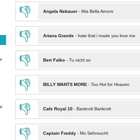
👎
Angela Nebauer
-
Mia Bella Amore
👎
Ariana Grande
-
hate that i made you love me
👎
v
Bert Falko
-
Tu nicht so
👎
BILLY WANTS MORE
-
Too Hot for Heaven
👎
hr
Cafe Royal 10
-
Bankrott Bankrott
👎
Captain Freddy
-
Ms Sehnsucht