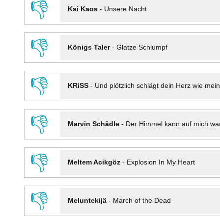
👎
Kai Kaos
-
Unsere Nacht
👎
Königs Taler
-
Glatze Schlumpf
👎
KRiSS
-
Und plötzlich schlägt dein Herz wie mei
👎
Marvin Schädle
-
Der Himmel kann auf mich wa
👎
Meltem Acikgöz
-
Explosion In My Heart
👎
Meluntekijä
-
March of the Dead