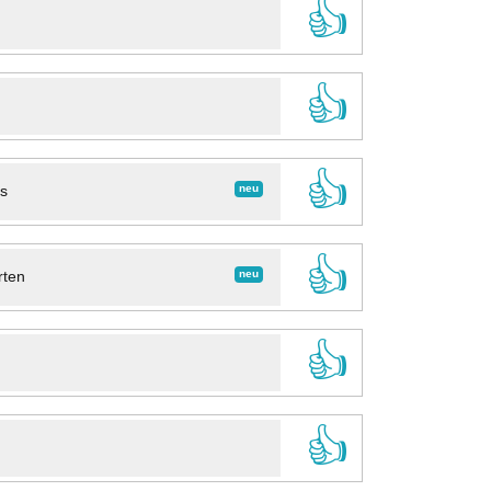
👍
👍
👍
neu
ns
👍
neu
rten
👍
👍