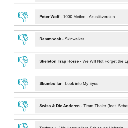
👎
Peter Wolf
-
1000 Meilen - Akustikversion
👎
Rammbock
-
Skinwalker
👎
Skeleton Trap Horse
-
We Will Not Forget the Ep
👎
Skumbollar
-
Look into My Eyes
👎
Swiss & Die Anderen
-
Timm Thaler (feat. Seba