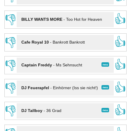
👎
👍
BILLY WANTS MORE
-
Too Hot for Heaven
👎
👍
Cafe Royal 10
-
Bankrott Bankrott
👎
👍
neu
Captain Freddy
-
Ms Sehnsucht
👎
👍
neu
DJ Feuerapfel
-
Einhörner (Iss sie nicht!)
👎
👍
neu
DJ Tallboy
-
36 Grad