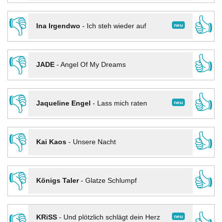
👎
👍
neu
Ina Irgendwo
-
Ich steh wieder auf
👎
👍
JADE
-
Angel Of My Dreams
👎
👍
neu
Jaqueline Engel
-
Lass mich raten
👎
👍
Kai Kaos
-
Unsere Nacht
👎
👍
Königs Taler
-
Glatze Schlumpf
neu
KRiSS
-
Und plötzlich schlägt dein Herz