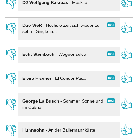
👎
👍
DJ Wolfgang Karabas
-
Moskito
👎
👍
neu
Duo WeR
-
Höchste Zeit sich wieder zu
sehn - Single Edit
👎
👍
neu
Echt Steinbach
-
Wegwerfsoldat
👎
👍
neu
Elvira Fischer
-
El Condor Pasa
👎
👍
neu
George La Busch
-
Sommer, Sonne und
im Cabrio
👎
👍
Huhnsohn
-
An der Ballermannküste