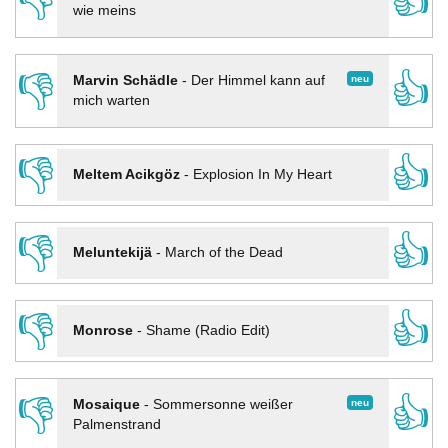
👎
👍
wie meins
👎
👍
neu
Marvin Schädle
-
Der Himmel kann auf
mich warten
👎
👍
Meltem Acikgöz
-
Explosion In My Heart
👎
👍
Meluntekijä
-
March of the Dead
👎
👍
Monrose
-
Shame (Radio Edit)
👎
👍
neu
Mosaique
-
Sommersonne weißer
Palmenstrand