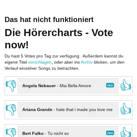
Das hat nicht funktioniert
Die Hörercharts - Vote
now!
Du hast 5 Votes pro Tag zur verfügung.. Außerdem kannst du
eigene Titel
vorschlagen
, oder aber ins
Archiv
blicken, um den
Verlauf einzelner Songs zu betrachten.
👎
👍
neu
Angela Nebauer
-
Mia Bella Amore
👎
👍
Ariana Grande
-
hate that i made you love me
👎
👍
neu
Bert Falko
-
Tu nicht so