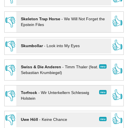
👎
👍
Skeleton Trap Horse
-
We Will Not Forget the
Epstein Files
👎
👍
Skumbollar
-
Look into My Eyes
👎
👍
neu
Swiss & Die Anderen
-
Timm Thaler (feat.
Sebastian Krumbiegel)
👎
👍
neu
Torfrock
-
Wir Unterkellern Schleswig
Holstein
👎
👍
neu
Uwe Höll
-
Keine Chance