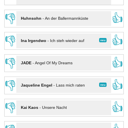
👎
👍
Huhnsohn
-
An der Ballermannküste
👎
👍
neu
Ina Irgendwo
-
Ich steh wieder auf
👎
👍
JADE
-
Angel Of My Dreams
👎
👍
neu
Jaqueline Engel
-
Lass mich raten
👎
👍
Kai Kaos
-
Unsere Nacht