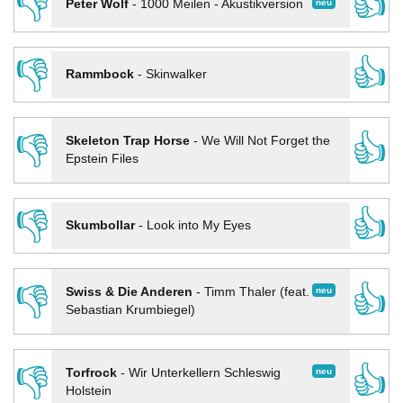
👎
👍
neu
Peter Wolf
-
1000 Meilen - Akustikversion
👎
👍
Rammbock
-
Skinwalker
👎
👍
Skeleton Trap Horse
-
We Will Not Forget the
Epstein Files
👎
👍
Skumbollar
-
Look into My Eyes
👎
👍
neu
Swiss & Die Anderen
-
Timm Thaler (feat.
Sebastian Krumbiegel)
👎
👍
neu
Torfrock
-
Wir Unterkellern Schleswig
Holstein