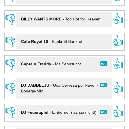
👎
👍
BILLY WANTS MORE
-
Too Hot for Heaven
👎
👍
Cafe Royal 10
-
Bankrott Bankrott
👎
👍
neu
Captain Freddy
-
Ms Sehnsucht
👎
👍
neu
DJ DABBELJU
-
Una Cerveza por Favor -
Bodega-Mix
👎
👍
neu
DJ Feuerapfel
-
Einhörner (Iss sie nicht!)