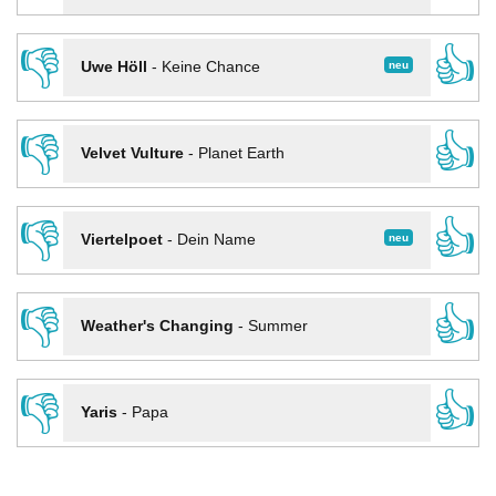
👎
👍
neu
Uwe Höll
-
Keine Chance
👎
👍
Velvet Vulture
-
Planet Earth
👎
👍
neu
Viertelpoet
-
Dein Name
👎
👍
Weather's Changing
-
Summer
👎
👍
Yaris
-
Papa