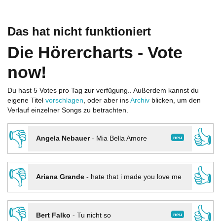
Das hat nicht funktioniert
Die Hörercharts - Vote
now!
Du hast 5 Votes pro Tag zur verfügung.. Außerdem kannst du
eigene Titel
vorschlagen
, oder aber ins
Archiv
blicken, um den
Verlauf einzelner Songs zu betrachten.
👎
👍
neu
Angela Nebauer
-
Mia Bella Amore
👎
👍
Ariana Grande
-
hate that i made you love me
👎
👍
neu
Bert Falko
-
Tu nicht so