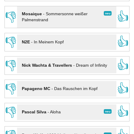
👎
👍
neu
Mosaique
-
Sommersonne weißer
Palmenstrand
👎
👍
N2E
-
In Meinem Kopf
👎
👍
Nick Wachta & Travellers
-
Dream of Infinity
👎
👍
Papageno MC
-
Das Rauschen im Kopf
👎
👍
neu
Pascal Silva
-
Aloha