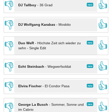
👎
👍
neu
DJ Tallboy
-
36 Grad
👎
👍
DJ Wolfgang Karabas
-
Moskito
👎
👍
neu
Duo WeR
-
Höchste Zeit sich wieder zu
sehn - Single Edit
👎
👍
neu
Echt Steinbach
-
Wegwerfsoldat
👎
👍
neu
Elvira Fischer
-
El Condor Pasa
👎
👍
neu
George La Busch
-
Sommer, Sonne und
im Cabrio