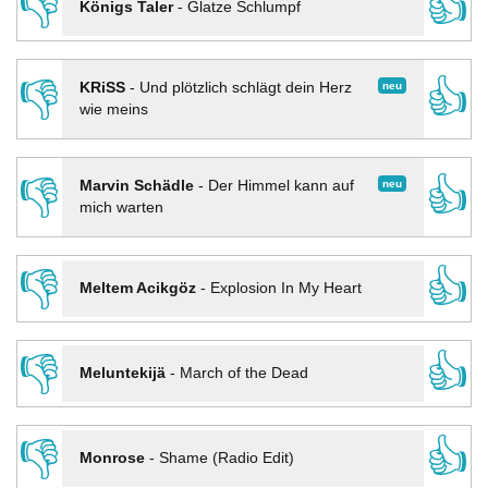
👎
👍
Königs Taler
-
Glatze Schlumpf
👎
👍
neu
KRiSS
-
Und plötzlich schlägt dein Herz
wie meins
👎
👍
neu
Marvin Schädle
-
Der Himmel kann auf
mich warten
👎
👍
Meltem Acikgöz
-
Explosion In My Heart
👎
👍
Meluntekijä
-
March of the Dead
👎
👍
Monrose
-
Shame (Radio Edit)