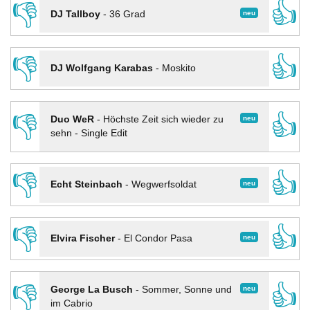
👎
👍
neu
DJ Tallboy
-
36 Grad
👎
👍
DJ Wolfgang Karabas
-
Moskito
👎
👍
neu
Duo WeR
-
Höchste Zeit sich wieder zu
sehn - Single Edit
👎
👍
neu
Echt Steinbach
-
Wegwerfsoldat
👎
👍
neu
Elvira Fischer
-
El Condor Pasa
👎
👍
neu
George La Busch
-
Sommer, Sonne und
im Cabrio