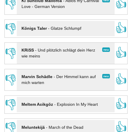
👎
👍
neu
KI Sunclub Mallorca
-
Adios my Carnival
Love - German Version
👎
👍
Königs Taler
-
Glatze Schlumpf
👎
👍
neu
KRiSS
-
Und plötzlich schlägt dein Herz
wie meins
👎
👍
neu
Marvin Schädle
-
Der Himmel kann auf
mich warten
👎
👍
Meltem Acikgöz
-
Explosion In My Heart
👎
👍
Meluntekijä
-
March of the Dead