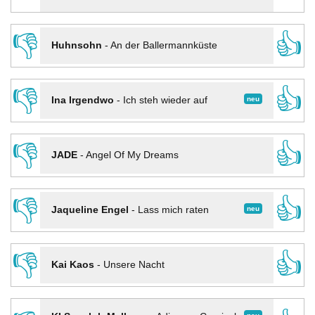
👎
👍
Huhnsohn
-
An der Ballermannküste
👎
👍
neu
Ina Irgendwo
-
Ich steh wieder auf
👎
👍
JADE
-
Angel Of My Dreams
👎
👍
neu
Jaqueline Engel
-
Lass mich raten
👎
👍
Kai Kaos
-
Unsere Nacht