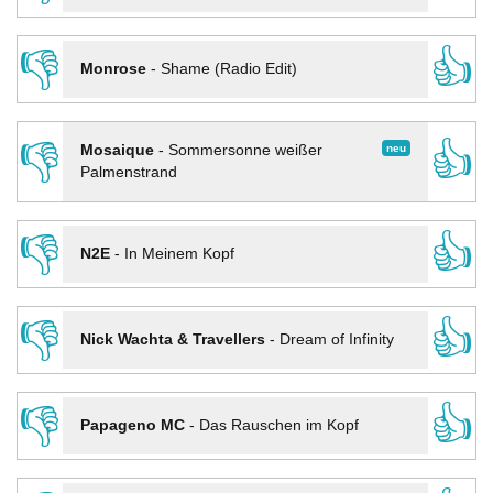
👎
👍
Monrose
-
Shame (Radio Edit)
👎
👍
neu
Mosaique
-
Sommersonne weißer
Palmenstrand
👎
👍
N2E
-
In Meinem Kopf
👎
👍
Nick Wachta & Travellers
-
Dream of Infinity
👎
👍
Papageno MC
-
Das Rauschen im Kopf