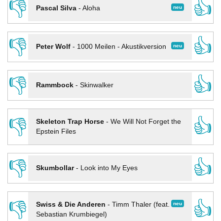
👎
👍
neu
Pascal Silva
-
Aloha
👎
👍
neu
Peter Wolf
-
1000 Meilen - Akustikversion
👎
👍
Rammbock
-
Skinwalker
👎
👍
Skeleton Trap Horse
-
We Will Not Forget the
Epstein Files
👎
👍
Skumbollar
-
Look into My Eyes
👎
👍
neu
Swiss & Die Anderen
-
Timm Thaler (feat.
Sebastian Krumbiegel)