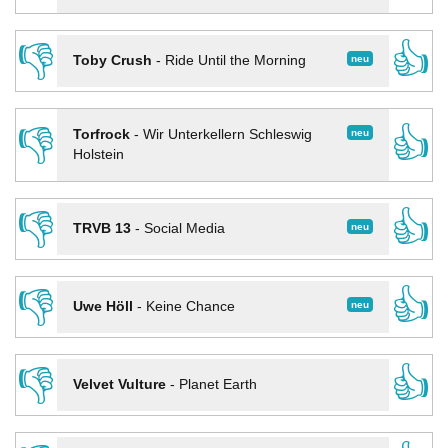
👎
👍
neu
Toby Crush
-
Ride Until the Morning
👎
👍
neu
Torfrock
-
Wir Unterkellern Schleswig
Holstein
👎
👍
neu
TRVB 13
-
Social Media
👎
👍
neu
Uwe Höll
-
Keine Chance
👎
👍
Velvet Vulture
-
Planet Earth