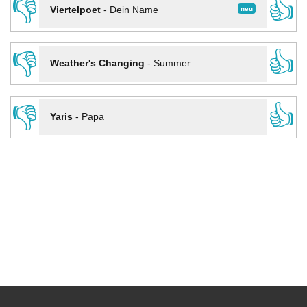
👎
👍
neu
Viertelpoet
-
Dein Name
👎
👍
Weather's Changing
-
Summer
👎
👍
Yaris
-
Papa