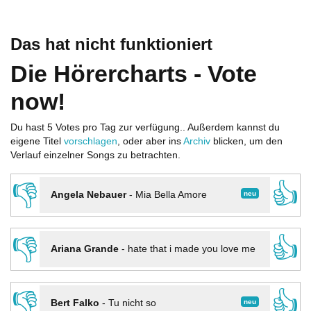
Das hat nicht funktioniert
Die Hörercharts - Vote
now!
Du hast 5 Votes pro Tag zur verfügung.. Außerdem kannst du
eigene Titel
vorschlagen
, oder aber ins
Archiv
blicken, um den
Verlauf einzelner Songs zu betrachten.
👎
👍
neu
Angela Nebauer
-
Mia Bella Amore
👎
👍
Ariana Grande
-
hate that i made you love me
👎
👍
neu
Bert Falko
-
Tu nicht so