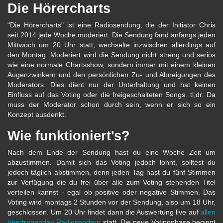
Die Hörercharts
"Die Hörercharts" ist eine Radiosendung, die der Initiator Chris
seit 2014 jede Woche moderiert. Die Sendung fand anfangs jeden
Mittwoch um 20 Uhr statt, wechselte inzwischen allerdings auf
den Montag. Moderiert wird die Sendung nicht streng und seriös
wie eine normale Chartsshow, sondern immer mit einem kleinen
Augenzwinkern und den persönlichen Zu- und Abneigungen des
Moderators. Dies dient nur der Unterhaltung und hat keinen
Einfluss auf das Voting oder die freigeschalteten Songs. tl;dr: Da
muss der Moderator schon durch sein, wenn er sich so ein
Konzept ausdenkt.
Wie funktioniert's?
Nach dem Ende der Sendung hast du eine Woche Zeit um
abzustimmen. Damit sich das Voting jedoch lohnt, solltest du
jedoch täglich abstimmen, denn jeden Tag hast du fünf Stimmen
zur Verfügung die du frei über alle zum Voting stehenden Titel
verteilen kannst - egal ob positive oder negative Stimmen. Das
Voting wird montags 2 Stunden vor der Sendung, also um 18 Uhr,
geschlossen. Um 20 Uhr findet dann die Auswertung live auf
allen
übertragenden Radiosendern
statt. Die neue Votingphase beginnt