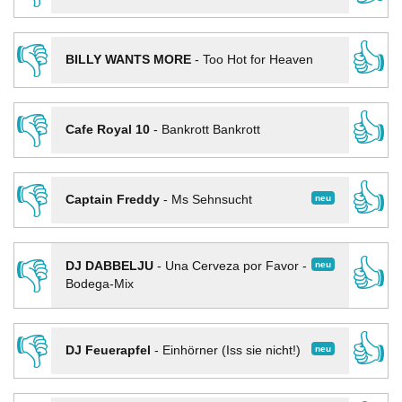
👎
👍
BILLY WANTS MORE
-
Too Hot for Heaven
👎
👍
Cafe Royal 10
-
Bankrott Bankrott
👎
👍
neu
Captain Freddy
-
Ms Sehnsucht
👎
👍
neu
DJ DABBELJU
-
Una Cerveza por Favor -
Bodega-Mix
👎
👍
neu
DJ Feuerapfel
-
Einhörner (Iss sie nicht!)