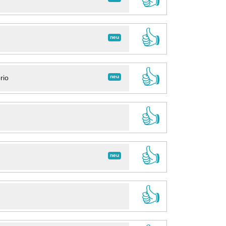
👍
neu
👍
neu
rio
👍
👍
neu
👍