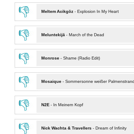
👎
Meltem Acikgöz
-
Explosion In My Heart
👎
Meluntekijä
-
March of the Dead
👎
Monrose
-
Shame (Radio Edit)
👎
Mosaique
-
Sommersonne weißer Palmenstran
👎
N2E
-
In Meinem Kopf
👎
Nick Wachta & Travellers
-
Dream of Infinity