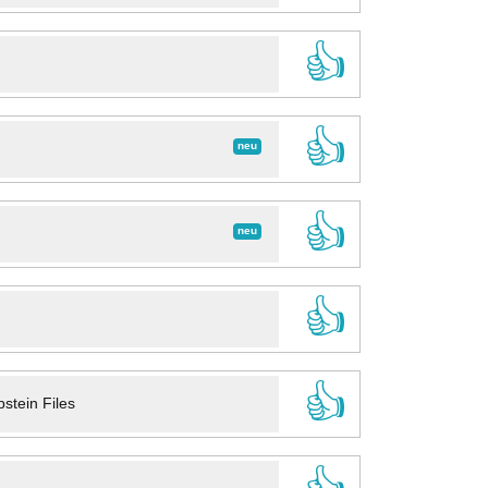
👍
👍
neu
👍
neu
👍
👍
stein Files