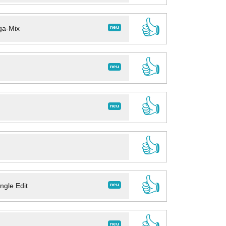
👍
neu
ga-Mix
👍
neu
👍
neu
👍
👍
neu
ngle Edit
👍
neu