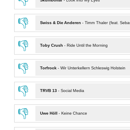
👎
Skumbollar
-
Look into My Eyes
👎
Swiss & Die Anderen
-
Timm Thaler (feat. Seba
👎
Toby Crush
-
Ride Until the Morning
👎
Torfrock
-
Wir Unterkellern Schleswig Holstein
👎
TRVB 13
-
Social Media
👎
Uwe Höll
-
Keine Chance