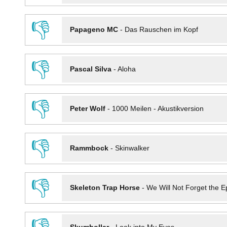
👎
Papageno MC
-
Das Rauschen im Kopf
👎
Pascal Silva
-
Aloha
👎
Peter Wolf
-
1000 Meilen - Akustikversion
👎
Rammbock
-
Skinwalker
👎
Skeleton Trap Horse
-
We Will Not Forget the Ep