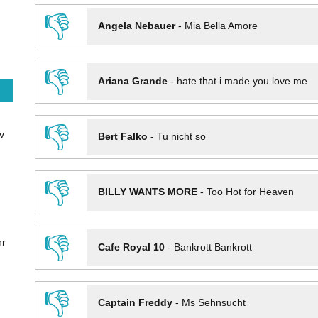
👎
Angela Nebauer
-
Mia Bella Amore
👎
Ariana Grande
-
hate that i made you love me
👎
v
Bert Falko
-
Tu nicht so
👎
BILLY WANTS MORE
-
Too Hot for Heaven
👎
hr
Cafe Royal 10
-
Bankrott Bankrott
👎
Captain Freddy
-
Ms Sehnsucht