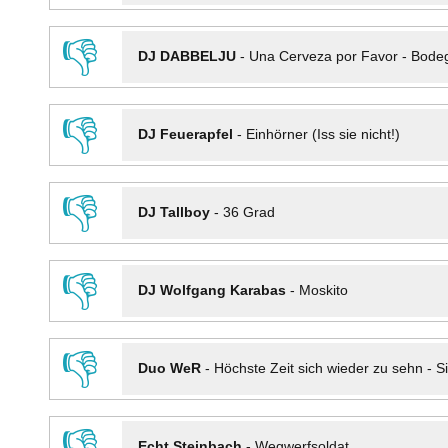
👎
DJ DABBELJU
-
Una Cerveza por Favor - Bode
👎
DJ Feuerapfel
-
Einhörner (Iss sie nicht!)
👎
DJ Tallboy
-
36 Grad
👎
DJ Wolfgang Karabas
-
Moskito
👎
Duo WeR
-
Höchste Zeit sich wieder zu sehn - Si
👎
Echt Steinbach
-
Wegwerfsoldat