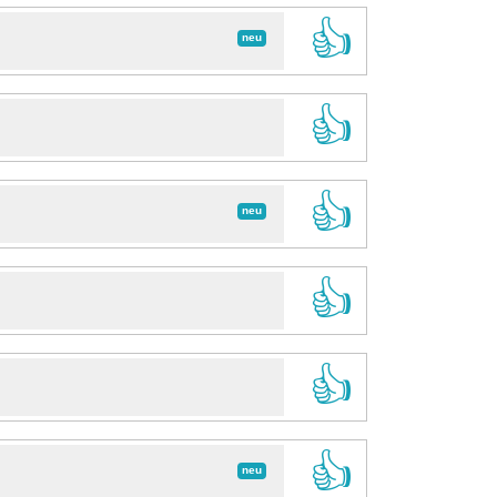
👍
neu
👍
👍
neu
👍
👍
👍
neu