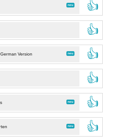
👍
neu
👍
👍
neu
- German Version
👍
👍
neu
ns
👍
neu
rten