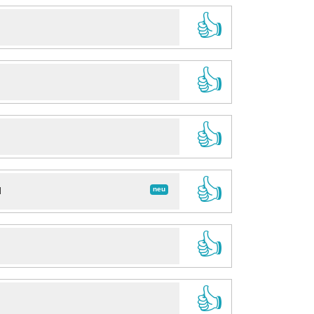
👍
👍
👍
👍
neu
d
👍
👍