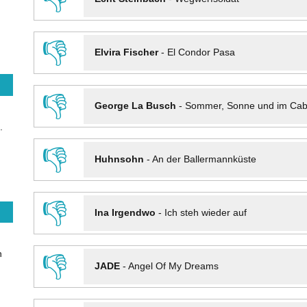
👎
Elvira Fischer
-
El Condor Pasa
👎
George La Busch
-
Sommer, Sonne und im Cab
.
👎
Huhnsohn
-
An der Ballermannküste
👎
Ina Irgendwo
-
Ich steh wieder auf
n
👎
JADE
-
Angel Of My Dreams