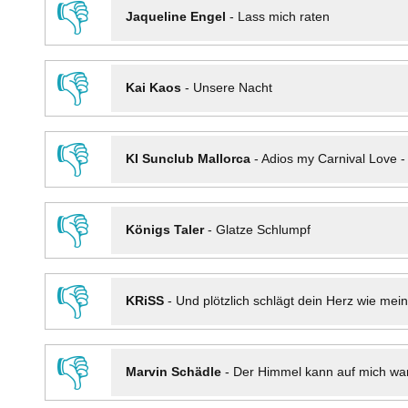
👎
Jaqueline Engel
-
Lass mich raten
👎
Kai Kaos
-
Unsere Nacht
👎
KI Sunclub Mallorca
-
Adios my Carnival Love 
👎
Königs Taler
-
Glatze Schlumpf
👎
KRiSS
-
Und plötzlich schlägt dein Herz wie mei
👎
Marvin Schädle
-
Der Himmel kann auf mich wa