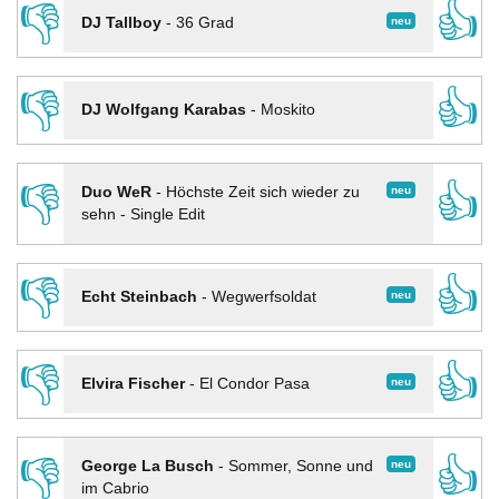
👎
👍
neu
DJ Tallboy
-
36 Grad
👎
👍
DJ Wolfgang Karabas
-
Moskito
👎
👍
neu
Duo WeR
-
Höchste Zeit sich wieder zu
sehn - Single Edit
👎
👍
neu
Echt Steinbach
-
Wegwerfsoldat
👎
👍
neu
Elvira Fischer
-
El Condor Pasa
👎
👍
neu
George La Busch
-
Sommer, Sonne und
im Cabrio