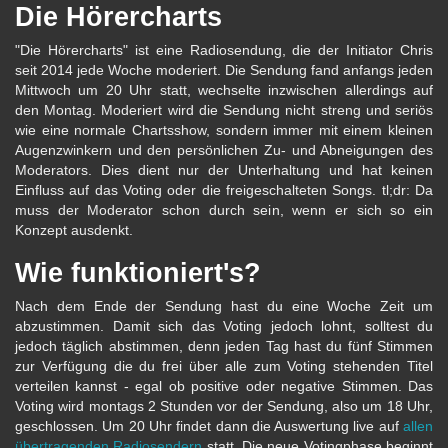
Die Hörercharts
"Die Hörercharts" ist eine Radiosendung, die der Initiator Chris
seit 2014 jede Woche moderiert. Die Sendung fand anfangs jeden
Mittwoch um 20 Uhr statt, wechselte inzwischen allerdings auf
den Montag. Moderiert wird die Sendung nicht streng und seriös
wie eine normale Chartsshow, sondern immer mit einem kleinen
Augenzwinkern und den persönlichen Zu- und Abneigungen des
Moderators. Dies dient nur der Unterhaltung und hat keinen
Einfluss auf das Voting oder die freigeschalteten Songs. tl;dr: Da
muss der Moderator schon durch sein, wenn er sich so ein
Konzept ausdenkt.
Wie funktioniert's?
Nach dem Ende der Sendung hast du eine Woche Zeit um
abzustimmen. Damit sich das Voting jedoch lohnt, solltest du
jedoch täglich abstimmen, denn jeden Tag hast du fünf Stimmen
zur Verfügung die du frei über alle zum Voting stehenden Titel
verteilen kannst - egal ob positive oder negative Stimmen. Das
Voting wird montags 2 Stunden vor der Sendung, also um 18 Uhr,
geschlossen. Um 20 Uhr findet dann die Auswertung live auf
allen
übertragenden Radiosendern
statt. Die neue Votingphase beginnt