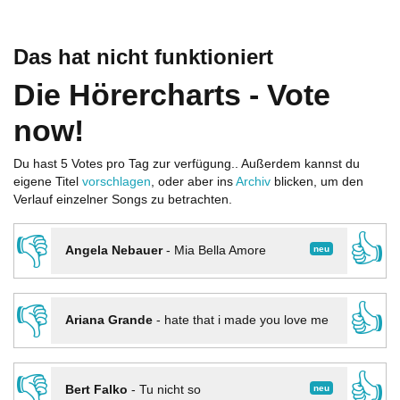
Das hat nicht funktioniert
Die Hörercharts - Vote
now!
Du hast 5 Votes pro Tag zur verfügung.. Außerdem kannst du
eigene Titel
vorschlagen
, oder aber ins
Archiv
blicken, um den
Verlauf einzelner Songs zu betrachten.
👎
👍
neu
Angela Nebauer
-
Mia Bella Amore
👎
👍
Ariana Grande
-
hate that i made you love me
👎
👍
neu
Bert Falko
-
Tu nicht so