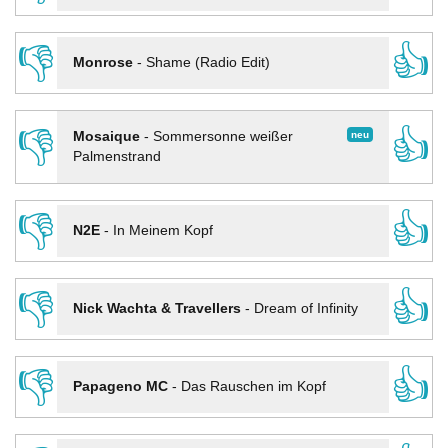
👎
👍
Monrose
-
Shame (Radio Edit)
👎
👍
neu
Mosaique
-
Sommersonne weißer
Palmenstrand
👎
👍
N2E
-
In Meinem Kopf
👎
👍
Nick Wachta & Travellers
-
Dream of Infinity
👎
👍
Papageno MC
-
Das Rauschen im Kopf