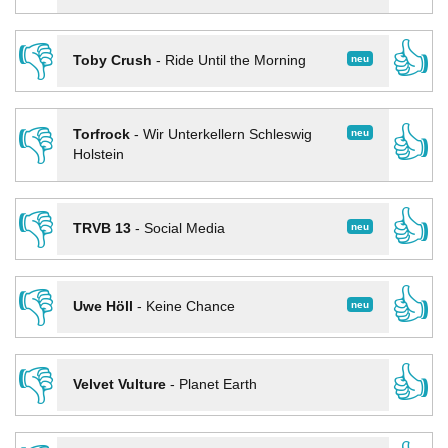
👎
👍
neu
Toby Crush
-
Ride Until the Morning
👎
👍
neu
Torfrock
-
Wir Unterkellern Schleswig
Holstein
👎
👍
neu
TRVB 13
-
Social Media
👎
👍
neu
Uwe Höll
-
Keine Chance
👎
👍
Velvet Vulture
-
Planet Earth