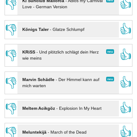
👎
👍
neu
KI Sunclub Mallorca
-
Adios my Carnival
Love - German Version
👎
👍
Königs Taler
-
Glatze Schlumpf
👎
👍
neu
KRiSS
-
Und plötzlich schlägt dein Herz
wie meins
👎
👍
neu
Marvin Schädle
-
Der Himmel kann auf
mich warten
👎
👍
Meltem Acikgöz
-
Explosion In My Heart
👎
👍
Meluntekijä
-
March of the Dead