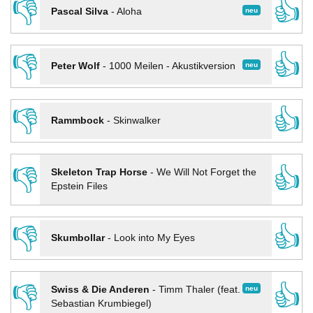
👎
👍
neu
Pascal Silva
-
Aloha
👎
👍
neu
Peter Wolf
-
1000 Meilen - Akustikversion
👎
👍
Rammbock
-
Skinwalker
👎
👍
Skeleton Trap Horse
-
We Will Not Forget the
Epstein Files
👎
👍
Skumbollar
-
Look into My Eyes
👎
👍
neu
Swiss & Die Anderen
-
Timm Thaler (feat.
Sebastian Krumbiegel)