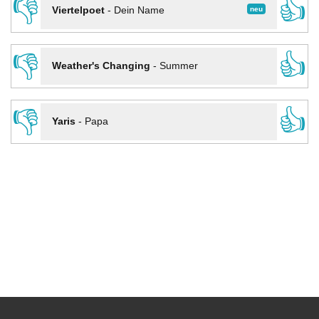
👎
👍
neu
Viertelpoet
-
Dein Name
👎
👍
Weather's Changing
-
Summer
👎
👍
Yaris
-
Papa