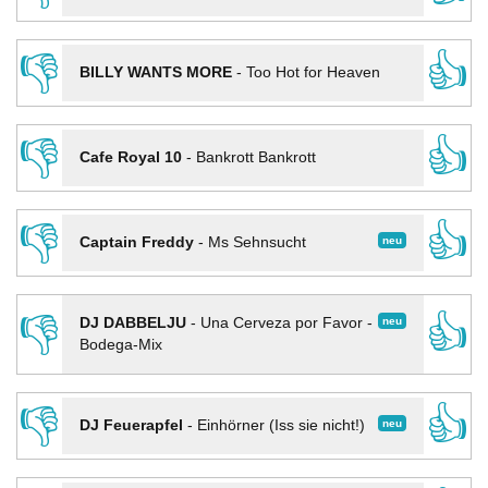
👎
👍
BILLY WANTS MORE
-
Too Hot for Heaven
👎
👍
Cafe Royal 10
-
Bankrott Bankrott
👎
👍
neu
Captain Freddy
-
Ms Sehnsucht
👎
👍
neu
DJ DABBELJU
-
Una Cerveza por Favor -
Bodega-Mix
👎
👍
neu
DJ Feuerapfel
-
Einhörner (Iss sie nicht!)