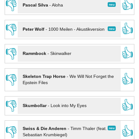
👎
👍
neu
Pascal Silva
-
Aloha
👎
👍
neu
Peter Wolf
-
1000 Meilen - Akustikversion
👎
👍
Rammbock
-
Skinwalker
👎
👍
Skeleton Trap Horse
-
We Will Not Forget the
Epstein Files
👎
👍
Skumbollar
-
Look into My Eyes
👎
👍
neu
Swiss & Die Anderen
-
Timm Thaler (feat.
Sebastian Krumbiegel)