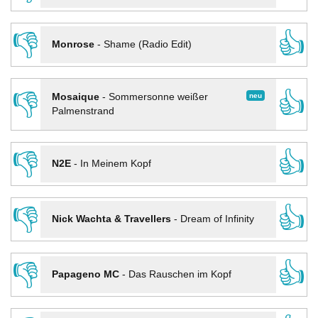
👎
👍
Monrose
-
Shame (Radio Edit)
👎
👍
neu
Mosaique
-
Sommersonne weißer
Palmenstrand
👎
👍
N2E
-
In Meinem Kopf
👎
👍
Nick Wachta & Travellers
-
Dream of Infinity
👎
👍
Papageno MC
-
Das Rauschen im Kopf