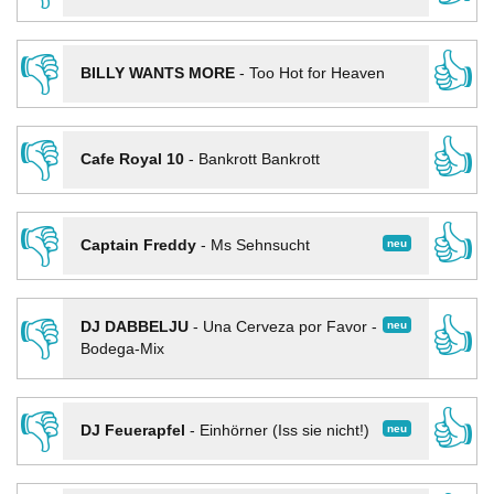
👎
👍
BILLY WANTS MORE
-
Too Hot for Heaven
👎
👍
Cafe Royal 10
-
Bankrott Bankrott
👎
👍
neu
Captain Freddy
-
Ms Sehnsucht
👎
👍
neu
DJ DABBELJU
-
Una Cerveza por Favor -
Bodega-Mix
👎
👍
neu
DJ Feuerapfel
-
Einhörner (Iss sie nicht!)