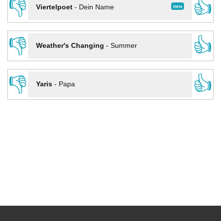
👎
👍
neu
Viertelpoet
-
Dein Name
👎
👍
Weather's Changing
-
Summer
👎
👍
Yaris
-
Papa