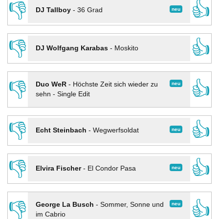
👎
👍
neu
DJ Tallboy
-
36 Grad
👎
👍
DJ Wolfgang Karabas
-
Moskito
👎
👍
neu
Duo WeR
-
Höchste Zeit sich wieder zu
sehn - Single Edit
👎
👍
neu
Echt Steinbach
-
Wegwerfsoldat
👎
👍
neu
Elvira Fischer
-
El Condor Pasa
👎
👍
neu
George La Busch
-
Sommer, Sonne und
im Cabrio