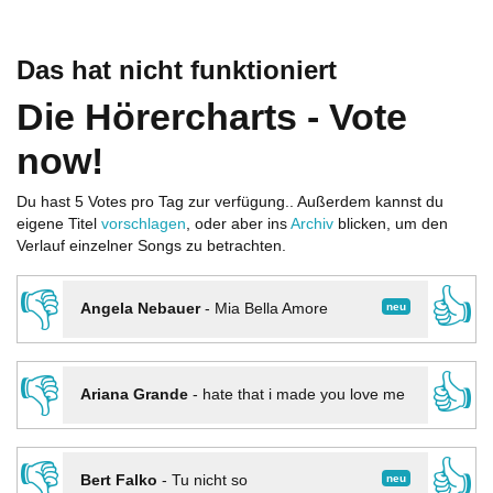
Das hat nicht funktioniert
Die Hörercharts - Vote
now!
Du hast 5 Votes pro Tag zur verfügung.. Außerdem kannst du
eigene Titel
vorschlagen
, oder aber ins
Archiv
blicken, um den
Verlauf einzelner Songs zu betrachten.
👎
👍
neu
Angela Nebauer
-
Mia Bella Amore
👎
👍
Ariana Grande
-
hate that i made you love me
👎
👍
neu
Bert Falko
-
Tu nicht so