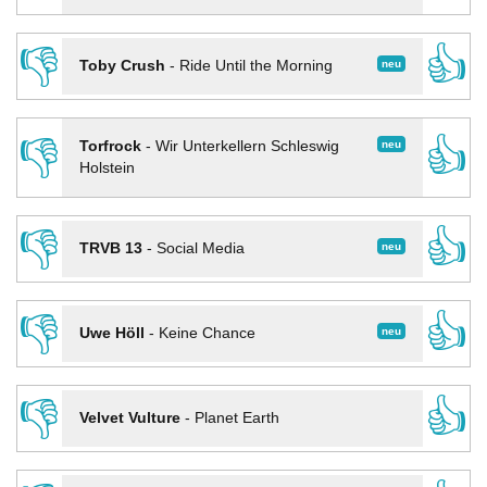
👎
👍
neu
Toby Crush
-
Ride Until the Morning
👎
👍
neu
Torfrock
-
Wir Unterkellern Schleswig
Holstein
👎
👍
neu
TRVB 13
-
Social Media
👎
👍
neu
Uwe Höll
-
Keine Chance
👎
👍
Velvet Vulture
-
Planet Earth