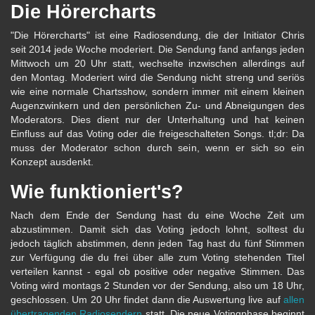
Die Hörercharts
"Die Hörercharts" ist eine Radiosendung, die der Initiator Chris
seit 2014 jede Woche moderiert. Die Sendung fand anfangs jeden
Mittwoch um 20 Uhr statt, wechselte inzwischen allerdings auf
den Montag. Moderiert wird die Sendung nicht streng und seriös
wie eine normale Chartsshow, sondern immer mit einem kleinen
Augenzwinkern und den persönlichen Zu- und Abneigungen des
Moderators. Dies dient nur der Unterhaltung und hat keinen
Einfluss auf das Voting oder die freigeschalteten Songs. tl;dr: Da
muss der Moderator schon durch sein, wenn er sich so ein
Konzept ausdenkt.
Wie funktioniert's?
Nach dem Ende der Sendung hast du eine Woche Zeit um
abzustimmen. Damit sich das Voting jedoch lohnt, solltest du
jedoch täglich abstimmen, denn jeden Tag hast du fünf Stimmen
zur Verfügung die du frei über alle zum Voting stehenden Titel
verteilen kannst - egal ob positive oder negative Stimmen. Das
Voting wird montags 2 Stunden vor der Sendung, also um 18 Uhr,
geschlossen. Um 20 Uhr findet dann die Auswertung live auf
allen
übertragenden Radiosendern
statt. Die neue Votingphase beginnt