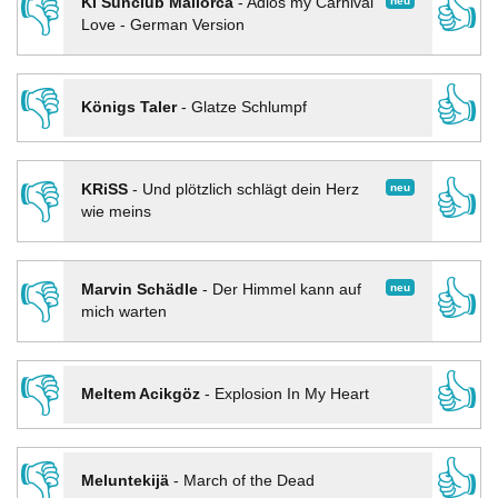
👎
👍
neu
KI Sunclub Mallorca
-
Adios my Carnival
Love - German Version
👎
👍
Königs Taler
-
Glatze Schlumpf
👎
👍
neu
KRiSS
-
Und plötzlich schlägt dein Herz
wie meins
👎
👍
neu
Marvin Schädle
-
Der Himmel kann auf
mich warten
👎
👍
Meltem Acikgöz
-
Explosion In My Heart
👎
👍
Meluntekijä
-
March of the Dead