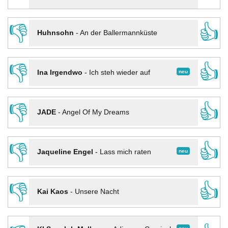
👎
👍
Huhnsohn
-
An der Ballermannküste
👎
👍
neu
Ina Irgendwo
-
Ich steh wieder auf
👎
👍
JADE
-
Angel Of My Dreams
👎
👍
neu
Jaqueline Engel
-
Lass mich raten
👎
👍
Kai Kaos
-
Unsere Nacht