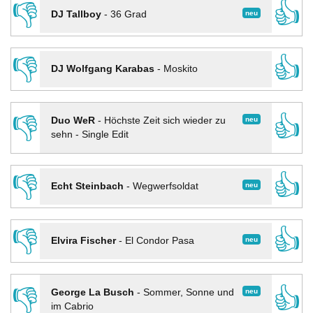
👎
👍
neu
DJ Tallboy
-
36 Grad
👎
👍
DJ Wolfgang Karabas
-
Moskito
👎
👍
neu
Duo WeR
-
Höchste Zeit sich wieder zu
sehn - Single Edit
👎
👍
neu
Echt Steinbach
-
Wegwerfsoldat
👎
👍
neu
Elvira Fischer
-
El Condor Pasa
👎
👍
neu
George La Busch
-
Sommer, Sonne und
im Cabrio