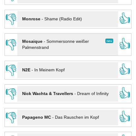
👎
👍
Monrose
-
Shame (Radio Edit)
👎
👍
neu
Mosaique
-
Sommersonne weißer
Palmenstrand
👎
👍
N2E
-
In Meinem Kopf
👎
👍
Nick Wachta & Travellers
-
Dream of Infinity
👎
👍
Papageno MC
-
Das Rauschen im Kopf