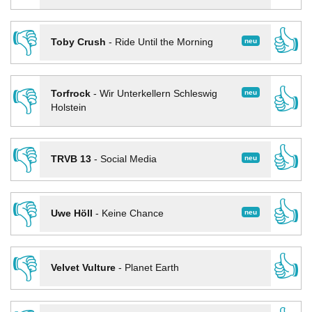
👎
👍
neu
Toby Crush
-
Ride Until the Morning
👎
👍
neu
Torfrock
-
Wir Unterkellern Schleswig
Holstein
👎
👍
neu
TRVB 13
-
Social Media
👎
👍
neu
Uwe Höll
-
Keine Chance
👎
👍
Velvet Vulture
-
Planet Earth