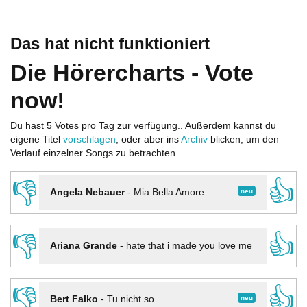
Das hat nicht funktioniert
Die Hörercharts - Vote
now!
Du hast 5 Votes pro Tag zur verfügung.. Außerdem kannst du
eigene Titel
vorschlagen
, oder aber ins
Archiv
blicken, um den
Verlauf einzelner Songs zu betrachten.
👎
👍
neu
Angela Nebauer
-
Mia Bella Amore
👎
👍
Ariana Grande
-
hate that i made you love me
👎
👍
neu
Bert Falko
-
Tu nicht so