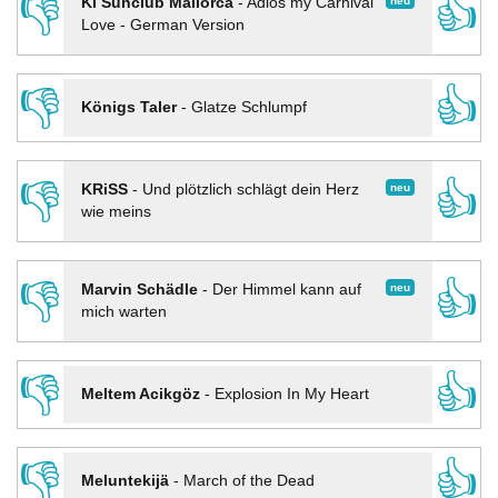
👎
👍
neu
KI Sunclub Mallorca
-
Adios my Carnival
Love - German Version
👎
👍
Königs Taler
-
Glatze Schlumpf
👎
👍
neu
KRiSS
-
Und plötzlich schlägt dein Herz
wie meins
👎
👍
neu
Marvin Schädle
-
Der Himmel kann auf
mich warten
👎
👍
Meltem Acikgöz
-
Explosion In My Heart
👎
👍
Meluntekijä
-
March of the Dead