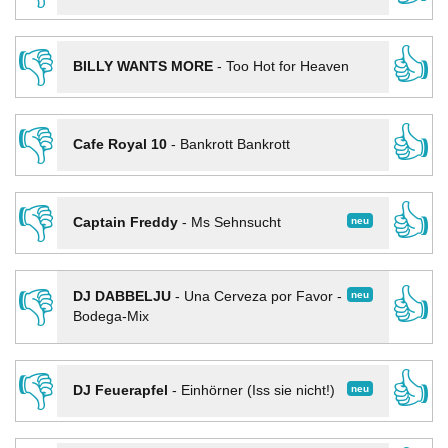
👎
👍
BILLY WANTS MORE
-
Too Hot for Heaven
👎
👍
Cafe Royal 10
-
Bankrott Bankrott
👎
👍
neu
Captain Freddy
-
Ms Sehnsucht
👎
👍
neu
DJ DABBELJU
-
Una Cerveza por Favor -
Bodega-Mix
👎
👍
neu
DJ Feuerapfel
-
Einhörner (Iss sie nicht!)