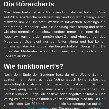
Die Hörercharts
"Die Hörercharts" ist eine Radiosendung, die der Initiator Chris
seit 2014 jede Woche moderiert. Die Sendung fand anfangs jeden
Mittwoch um 20 Uhr statt, wechselte inzwischen allerdings auf
den Montag. Moderiert wird die Sendung nicht streng und seriös
wie eine normale Chartsshow, sondern immer mit einem kleinen
Augenzwinkern und den persönlichen Zu- und Abneigungen des
Moderators. Dies dient nur der Unterhaltung und hat keinen
Einfluss auf das Voting oder die freigeschalteten Songs. tl;dr: Da
muss der Moderator schon durch sein, wenn er sich so ein
Konzept ausdenkt.
Wie funktioniert's?
Nach dem Ende der Sendung hast du eine Woche Zeit um
abzustimmen. Damit sich das Voting jedoch lohnt, solltest du
jedoch täglich abstimmen, denn jeden Tag hast du fünf Stimmen
zur Verfügung die du frei über alle zum Voting stehenden Titel
verteilen kannst - egal ob positive oder negative Stimmen. Das
Voting wird montags 2 Stunden vor der Sendung, also um 18 Uhr,
geschlossen. Um 20 Uhr findet dann die Auswertung live auf
allen
übertragenden Radiosendern
statt. Die neue Votingphase beginnt