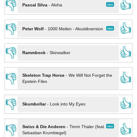
👎
👍
neu
Pascal Silva
-
Aloha
👎
👍
neu
Peter Wolf
-
1000 Meilen - Akustikversion
👎
👍
Rammbock
-
Skinwalker
👎
👍
Skeleton Trap Horse
-
We Will Not Forget the
Epstein Files
👎
👍
Skumbollar
-
Look into My Eyes
👎
👍
neu
Swiss & Die Anderen
-
Timm Thaler (feat.
Sebastian Krumbiegel)