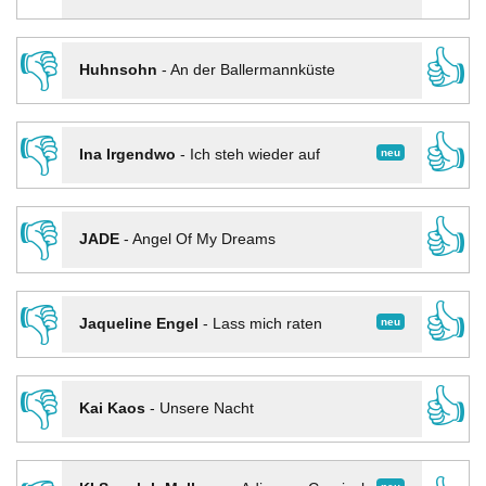
👎
👍
Huhnsohn
-
An der Ballermannküste
👎
👍
neu
Ina Irgendwo
-
Ich steh wieder auf
👎
👍
JADE
-
Angel Of My Dreams
👎
👍
neu
Jaqueline Engel
-
Lass mich raten
👎
👍
Kai Kaos
-
Unsere Nacht