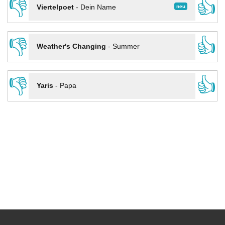
👎
👍
neu
Viertelpoet
-
Dein Name
👎
👍
Weather's Changing
-
Summer
👎
👍
Yaris
-
Papa