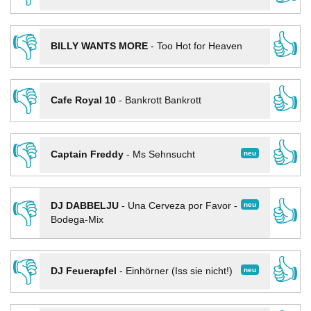
👎
👍
BILLY WANTS MORE
-
Too Hot for Heaven
👎
👍
Cafe Royal 10
-
Bankrott Bankrott
👎
👍
neu
Captain Freddy
-
Ms Sehnsucht
👎
👍
neu
DJ DABBELJU
-
Una Cerveza por Favor -
Bodega-Mix
👎
👍
neu
DJ Feuerapfel
-
Einhörner (Iss sie nicht!)