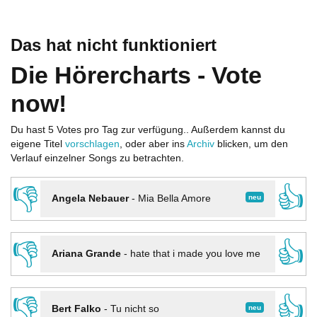
Das hat nicht funktioniert
Die Hörercharts - Vote
now!
Du hast 5 Votes pro Tag zur verfügung.. Außerdem kannst du
eigene Titel
vorschlagen
, oder aber ins
Archiv
blicken, um den
Verlauf einzelner Songs zu betrachten.
👎
👍
neu
Angela Nebauer
-
Mia Bella Amore
👎
👍
Ariana Grande
-
hate that i made you love me
👎
👍
neu
Bert Falko
-
Tu nicht so