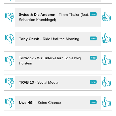
👎
👍
neu
Swiss & Die Anderen
-
Timm Thaler (feat.
Sebastian Krumbiegel)
👎
👍
neu
Toby Crush
-
Ride Until the Morning
👎
👍
neu
Torfrock
-
Wir Unterkellern Schleswig
Holstein
👎
👍
neu
TRVB 13
-
Social Media
👎
👍
neu
Uwe Höll
-
Keine Chance