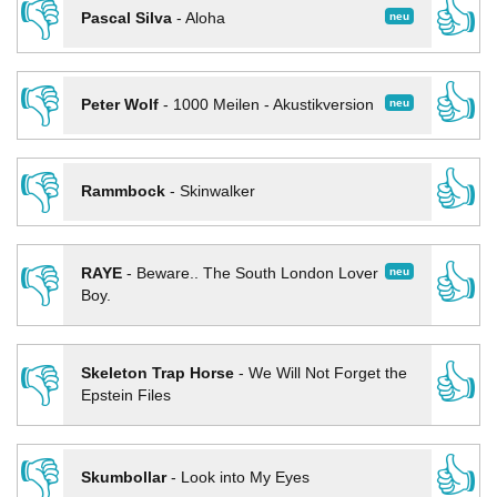
👎
👍
neu
Pascal Silva
-
Aloha
👎
👍
neu
Peter Wolf
-
1000 Meilen - Akustikversion
👎
👍
Rammbock
-
Skinwalker
👎
👍
neu
RAYE
-
Beware.. The South London Lover
Boy.
👎
👍
Skeleton Trap Horse
-
We Will Not Forget the
Epstein Files
👎
👍
Skumbollar
-
Look into My Eyes