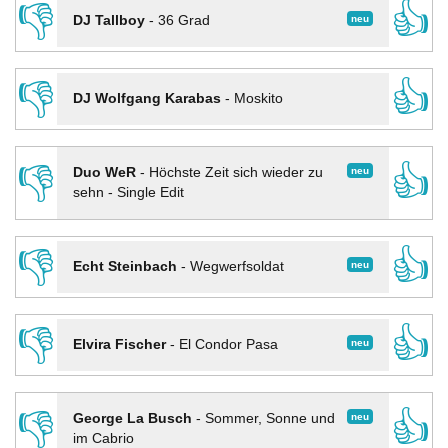
👎
👍
neu
DJ Tallboy
-
36 Grad
👎
👍
DJ Wolfgang Karabas
-
Moskito
👎
👍
neu
Duo WeR
-
Höchste Zeit sich wieder zu
sehn - Single Edit
👎
👍
neu
Echt Steinbach
-
Wegwerfsoldat
👎
👍
neu
Elvira Fischer
-
El Condor Pasa
👎
👍
neu
George La Busch
-
Sommer, Sonne und
im Cabrio