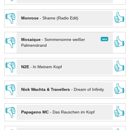
👎
👍
Monrose
-
Shame (Radio Edit)
👎
👍
neu
Mosaique
-
Sommersonne weißer
Palmenstrand
👎
👍
N2E
-
In Meinem Kopf
👎
👍
Nick Wachta & Travellers
-
Dream of Infinity
👎
👍
Papageno MC
-
Das Rauschen im Kopf