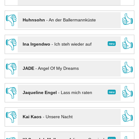
👎
👍
Huhnsohn
-
An der Ballermannküste
👎
👍
neu
Ina Irgendwo
-
Ich steh wieder auf
👎
👍
JADE
-
Angel Of My Dreams
👎
👍
neu
Jaqueline Engel
-
Lass mich raten
👎
👍
Kai Kaos
-
Unsere Nacht