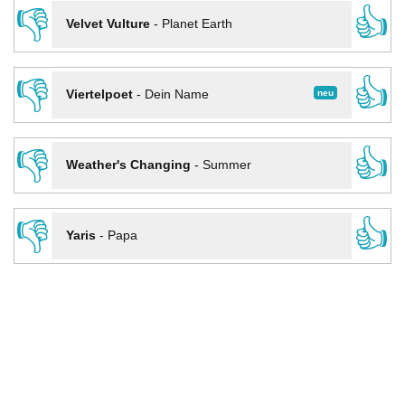
👎
👍
Velvet Vulture
-
Planet Earth
👎
👍
neu
Viertelpoet
-
Dein Name
👎
👍
Weather's Changing
-
Summer
👎
👍
Yaris
-
Papa