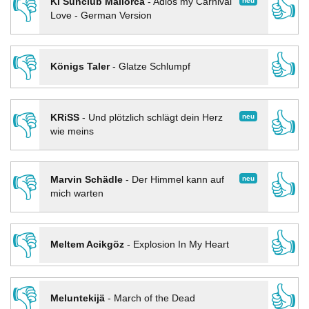
👎
👍
neu
KI Sunclub Mallorca
-
Adios my Carnival
Love - German Version
👎
👍
Königs Taler
-
Glatze Schlumpf
👎
👍
neu
KRiSS
-
Und plötzlich schlägt dein Herz
wie meins
👎
👍
neu
Marvin Schädle
-
Der Himmel kann auf
mich warten
👎
👍
Meltem Acikgöz
-
Explosion In My Heart
👎
👍
Meluntekijä
-
March of the Dead