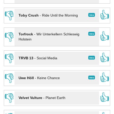
👎
👍
neu
Toby Crush
-
Ride Until the Morning
👎
👍
neu
Torfrock
-
Wir Unterkellern Schleswig
Holstein
👎
👍
neu
TRVB 13
-
Social Media
👎
👍
neu
Uwe Höll
-
Keine Chance
👎
👍
Velvet Vulture
-
Planet Earth