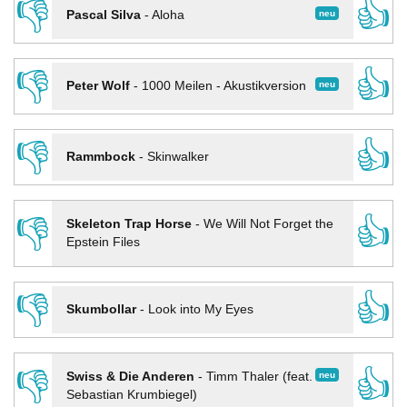
👎
👍
neu
Pascal Silva
-
Aloha
👎
👍
neu
Peter Wolf
-
1000 Meilen - Akustikversion
👎
👍
Rammbock
-
Skinwalker
👎
👍
Skeleton Trap Horse
-
We Will Not Forget the
Epstein Files
👎
👍
Skumbollar
-
Look into My Eyes
👎
👍
neu
Swiss & Die Anderen
-
Timm Thaler (feat.
Sebastian Krumbiegel)