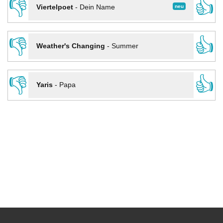
👎
👍
neu
Viertelpoet
-
Dein Name
👎
👍
Weather's Changing
-
Summer
👎
👍
Yaris
-
Papa