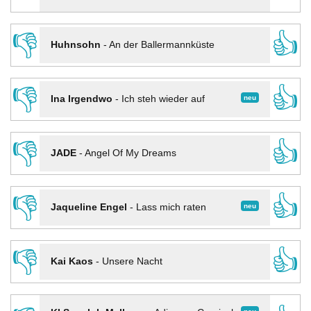
👎
👍
Huhnsohn
-
An der Ballermannküste
👎
👍
neu
Ina Irgendwo
-
Ich steh wieder auf
👎
👍
JADE
-
Angel Of My Dreams
👎
👍
neu
Jaqueline Engel
-
Lass mich raten
👎
👍
Kai Kaos
-
Unsere Nacht