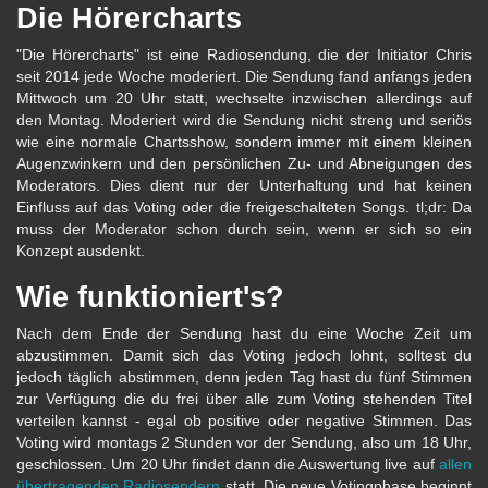
Die Hörercharts
"Die Hörercharts" ist eine Radiosendung, die der Initiator Chris
seit 2014 jede Woche moderiert. Die Sendung fand anfangs jeden
Mittwoch um 20 Uhr statt, wechselte inzwischen allerdings auf
den Montag. Moderiert wird die Sendung nicht streng und seriös
wie eine normale Chartsshow, sondern immer mit einem kleinen
Augenzwinkern und den persönlichen Zu- und Abneigungen des
Moderators. Dies dient nur der Unterhaltung und hat keinen
Einfluss auf das Voting oder die freigeschalteten Songs. tl;dr: Da
muss der Moderator schon durch sein, wenn er sich so ein
Konzept ausdenkt.
Wie funktioniert's?
Nach dem Ende der Sendung hast du eine Woche Zeit um
abzustimmen. Damit sich das Voting jedoch lohnt, solltest du
jedoch täglich abstimmen, denn jeden Tag hast du fünf Stimmen
zur Verfügung die du frei über alle zum Voting stehenden Titel
verteilen kannst - egal ob positive oder negative Stimmen. Das
Voting wird montags 2 Stunden vor der Sendung, also um 18 Uhr,
geschlossen. Um 20 Uhr findet dann die Auswertung live auf
allen
übertragenden Radiosendern
statt. Die neue Votingphase beginnt