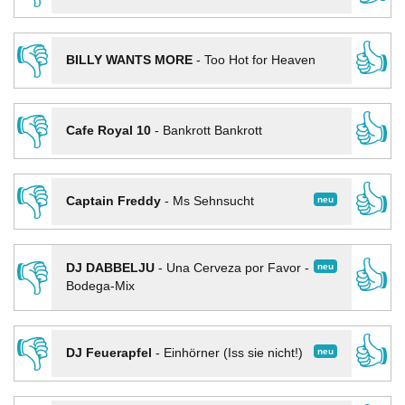
👎
👍
BILLY WANTS MORE
-
Too Hot for Heaven
👎
👍
Cafe Royal 10
-
Bankrott Bankrott
👎
👍
neu
Captain Freddy
-
Ms Sehnsucht
👎
👍
neu
DJ DABBELJU
-
Una Cerveza por Favor -
Bodega-Mix
👎
👍
neu
DJ Feuerapfel
-
Einhörner (Iss sie nicht!)