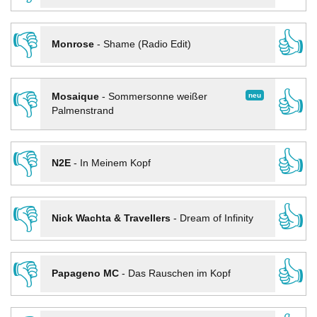
👎
👍
Monrose
-
Shame (Radio Edit)
👎
👍
neu
Mosaique
-
Sommersonne weißer
Palmenstrand
👎
👍
N2E
-
In Meinem Kopf
👎
👍
Nick Wachta & Travellers
-
Dream of Infinity
👎
👍
Papageno MC
-
Das Rauschen im Kopf