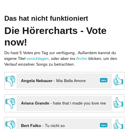
Das hat nicht funktioniert
Die Hörercharts - Vote
now!
Du hast 5 Votes pro Tag zur verfügung.. Außerdem kannst du
eigene Titel
vorschlagen
, oder aber ins
Archiv
blicken, um den
Verlauf einzelner Songs zu betrachten.
👎
👍
neu
Angela Nebauer
-
Mia Bella Amore
👎
👍
Ariana Grande
-
hate that i made you love me
👎
👍
neu
Bert Falko
-
Tu nicht so