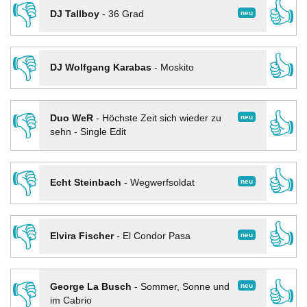
👎
👍
neu
DJ Tallboy
-
36 Grad
👎
👍
DJ Wolfgang Karabas
-
Moskito
👎
👍
neu
Duo WeR
-
Höchste Zeit sich wieder zu
sehn - Single Edit
👎
👍
neu
Echt Steinbach
-
Wegwerfsoldat
👎
👍
neu
Elvira Fischer
-
El Condor Pasa
👎
👍
neu
George La Busch
-
Sommer, Sonne und
im Cabrio