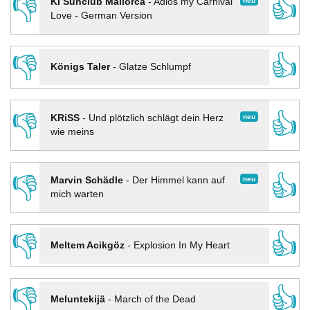
👎
👍
neu
KI Sunclub Mallorca
-
Adios my Carnival
Love - German Version
👎
👍
Königs Taler
-
Glatze Schlumpf
👎
👍
neu
KRiSS
-
Und plötzlich schlägt dein Herz
wie meins
👎
👍
neu
Marvin Schädle
-
Der Himmel kann auf
mich warten
👎
👍
Meltem Acikgöz
-
Explosion In My Heart
👎
👍
Meluntekijä
-
March of the Dead