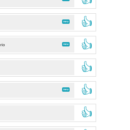
👍
neu
👍
neu
rio
👍
👍
neu
👍