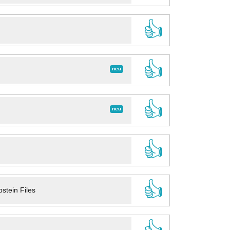
👍
👍
neu
👍
neu
👍
👍
stein Files