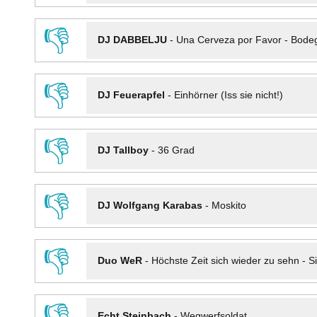
👎
DJ DABBELJU
-
Una Cerveza por Favor - Bode
👎
DJ Feuerapfel
-
Einhörner (Iss sie nicht!)
👎
DJ Tallboy
-
36 Grad
👎
DJ Wolfgang Karabas
-
Moskito
👎
Duo WeR
-
Höchste Zeit sich wieder zu sehn - Si
👎
Echt Steinbach
-
Wegwerfsoldat