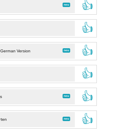
👍
neu
👍
👍
neu
- German Version
👍
👍
neu
ns
👍
neu
rten