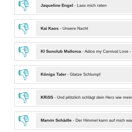
👎
Jaqueline Engel
-
Lass mich raten
👎
Kai Kaos
-
Unsere Nacht
👎
KI Sunclub Mallorca
-
Adios my Carnival Love 
👎
Königs Taler
-
Glatze Schlumpf
👎
KRiSS
-
Und plötzlich schlägt dein Herz wie mei
👎
Marvin Schädle
-
Der Himmel kann auf mich wa