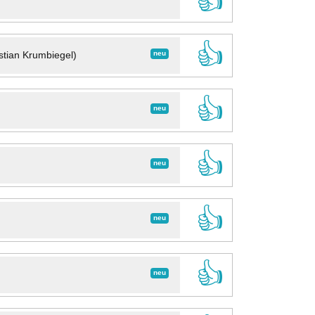
👍
👍
neu
stian Krumbiegel)
👍
neu
👍
neu
👍
neu
👍
neu