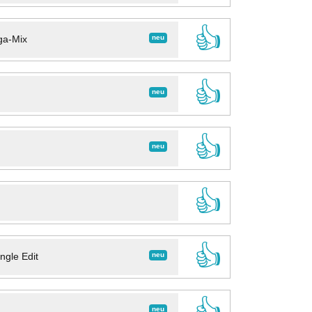
👍
neu
ga-Mix
👍
neu
👍
neu
👍
👍
neu
ngle Edit
👍
neu