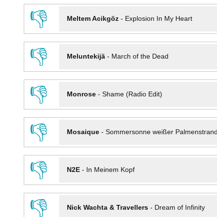
👎
Meltem Acikgöz
-
Explosion In My Heart
👎
Meluntekijä
-
March of the Dead
👎
Monrose
-
Shame (Radio Edit)
👎
Mosaique
-
Sommersonne weißer Palmenstran
👎
N2E
-
In Meinem Kopf
👎
Nick Wachta & Travellers
-
Dream of Infinity