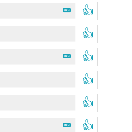
👍
neu
👍
👍
neu
👍
👍
👍
neu