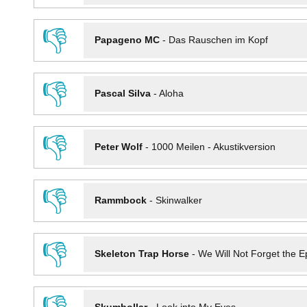
👎
Papageno MC
-
Das Rauschen im Kopf
👎
Pascal Silva
-
Aloha
👎
Peter Wolf
-
1000 Meilen - Akustikversion
👎
Rammbock
-
Skinwalker
👎
Skeleton Trap Horse
-
We Will Not Forget the Ep