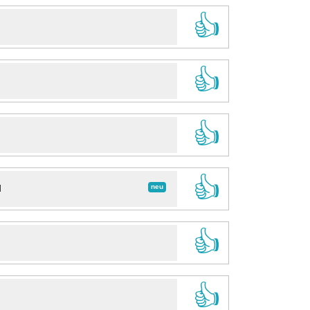
👍
👍
👍
👍
neu
d
👍
👍