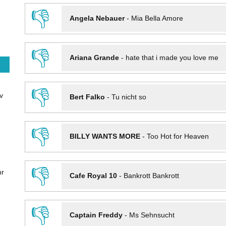
👎
Angela Nebauer
-
Mia Bella Amore
👎
Ariana Grande
-
hate that i made you love me
👎
v
Bert Falko
-
Tu nicht so
👎
BILLY WANTS MORE
-
Too Hot for Heaven
👎
hr
Cafe Royal 10
-
Bankrott Bankrott
👎
Captain Freddy
-
Ms Sehnsucht