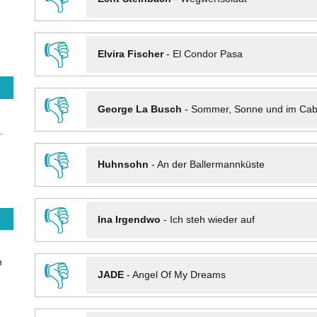
👎
Elvira Fischer
-
El Condor Pasa
👎
George La Busch
-
Sommer, Sonne und im Cab
.
👎
Huhnsohn
-
An der Ballermannküste
👎
Ina Irgendwo
-
Ich steh wieder auf
n
👎
JADE
-
Angel Of My Dreams