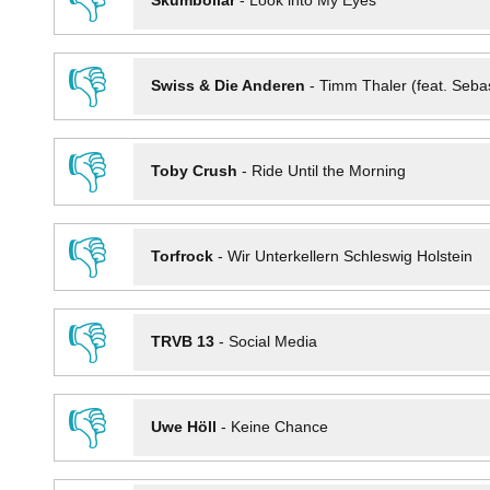
👎
Skumbollar
-
Look into My Eyes
👎
Swiss & Die Anderen
-
Timm Thaler (feat. Seba
👎
Toby Crush
-
Ride Until the Morning
👎
Torfrock
-
Wir Unterkellern Schleswig Holstein
👎
TRVB 13
-
Social Media
👎
Uwe Höll
-
Keine Chance