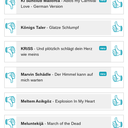
👎
👍
neu
KI Sunclub Mallorca
-
Adios my Carnival
Love - German Version
👎
👍
Königs Taler
-
Glatze Schlumpf
👎
👍
neu
KRiSS
-
Und plötzlich schlägt dein Herz
wie meins
👎
👍
neu
Marvin Schädle
-
Der Himmel kann auf
mich warten
👎
👍
Meltem Acikgöz
-
Explosion In My Heart
👎
👍
Meluntekijä
-
March of the Dead