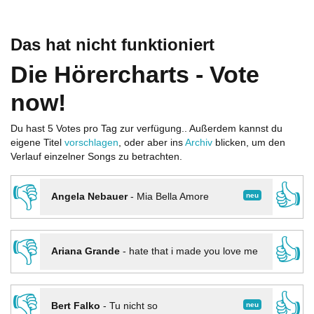
Das hat nicht funktioniert
Die Hörercharts - Vote
now!
Du hast 5 Votes pro Tag zur verfügung.. Außerdem kannst du
eigene Titel
vorschlagen
, oder aber ins
Archiv
blicken, um den
Verlauf einzelner Songs zu betrachten.
👎
👍
neu
Angela Nebauer
-
Mia Bella Amore
👎
👍
Ariana Grande
-
hate that i made you love me
👎
👍
neu
Bert Falko
-
Tu nicht so