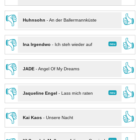
👎
👍
Huhnsohn
-
An der Ballermannküste
👎
👍
neu
Ina Irgendwo
-
Ich steh wieder auf
👎
👍
JADE
-
Angel Of My Dreams
👎
👍
neu
Jaqueline Engel
-
Lass mich raten
👎
👍
Kai Kaos
-
Unsere Nacht