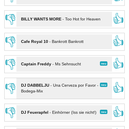
👎
👍
BILLY WANTS MORE
-
Too Hot for Heaven
👎
👍
Cafe Royal 10
-
Bankrott Bankrott
👎
👍
neu
Captain Freddy
-
Ms Sehnsucht
👎
👍
neu
DJ DABBELJU
-
Una Cerveza por Favor -
Bodega-Mix
👎
👍
neu
DJ Feuerapfel
-
Einhörner (Iss sie nicht!)