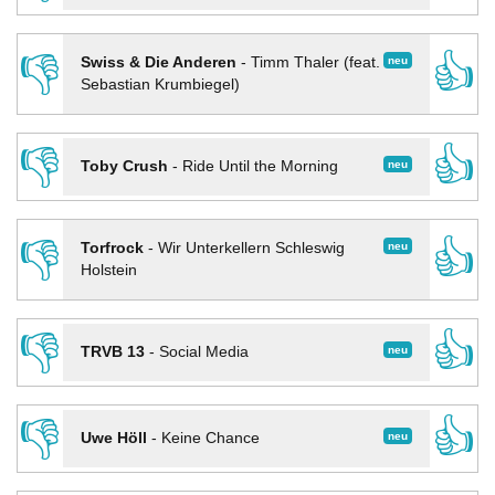
👎
👍
neu
Swiss & Die Anderen
-
Timm Thaler (feat.
Sebastian Krumbiegel)
👎
👍
neu
Toby Crush
-
Ride Until the Morning
👎
👍
neu
Torfrock
-
Wir Unterkellern Schleswig
Holstein
👎
👍
neu
TRVB 13
-
Social Media
👎
👍
neu
Uwe Höll
-
Keine Chance