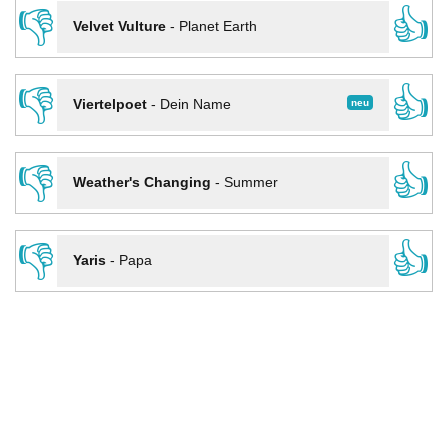
👎
👍
Velvet Vulture
-
Planet Earth
👎
👍
neu
Viertelpoet
-
Dein Name
👎
👍
Weather's Changing
-
Summer
👎
👍
Yaris
-
Papa