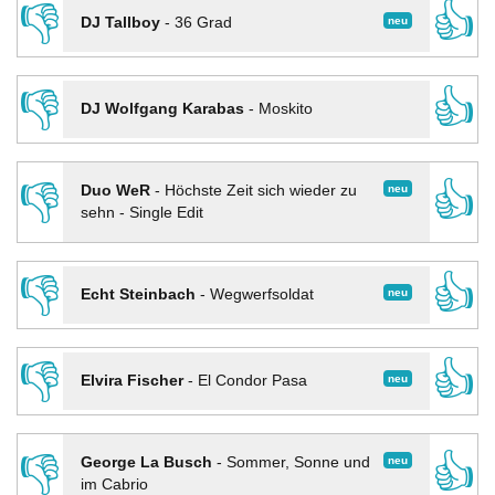
👎
👍
neu
DJ Tallboy
-
36 Grad
👎
👍
DJ Wolfgang Karabas
-
Moskito
👎
👍
neu
Duo WeR
-
Höchste Zeit sich wieder zu
sehn - Single Edit
👎
👍
neu
Echt Steinbach
-
Wegwerfsoldat
👎
👍
neu
Elvira Fischer
-
El Condor Pasa
👎
👍
neu
George La Busch
-
Sommer, Sonne und
im Cabrio