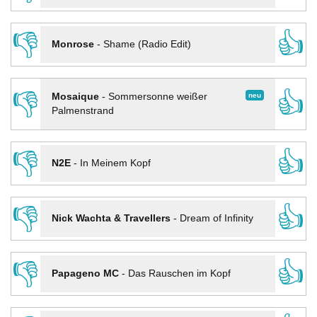
👎
👍
Monrose
-
Shame (Radio Edit)
👎
👍
neu
Mosaique
-
Sommersonne weißer
Palmenstrand
👎
👍
N2E
-
In Meinem Kopf
👎
👍
Nick Wachta & Travellers
-
Dream of Infinity
👎
👍
Papageno MC
-
Das Rauschen im Kopf