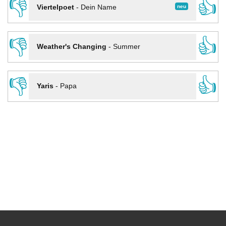
👎
👍
neu
Viertelpoet
-
Dein Name
👎
👍
Weather's Changing
-
Summer
👎
👍
Yaris
-
Papa