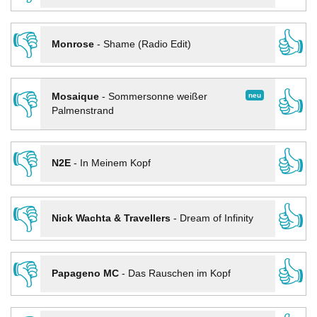
👎
👍
Monrose
-
Shame (Radio Edit)
👎
👍
neu
Mosaique
-
Sommersonne weißer
Palmenstrand
👎
👍
N2E
-
In Meinem Kopf
👎
👍
Nick Wachta & Travellers
-
Dream of Infinity
👎
👍
Papageno MC
-
Das Rauschen im Kopf