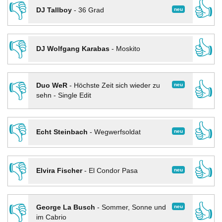
👎
👍
neu
DJ Tallboy
-
36 Grad
👎
👍
DJ Wolfgang Karabas
-
Moskito
👎
👍
neu
Duo WeR
-
Höchste Zeit sich wieder zu
sehn - Single Edit
👎
👍
neu
Echt Steinbach
-
Wegwerfsoldat
👎
👍
neu
Elvira Fischer
-
El Condor Pasa
👎
👍
neu
George La Busch
-
Sommer, Sonne und
im Cabrio