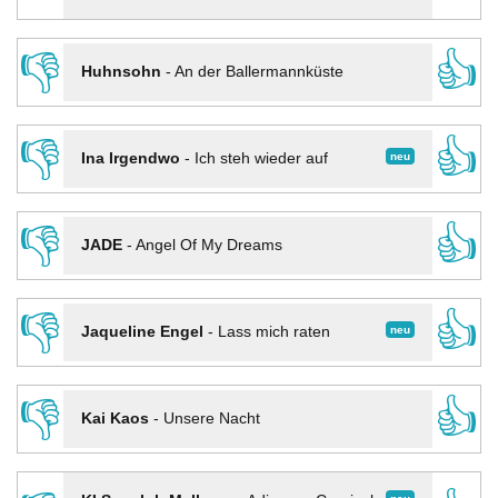
👎
👍
Huhnsohn
-
An der Ballermannküste
👎
👍
neu
Ina Irgendwo
-
Ich steh wieder auf
👎
👍
JADE
-
Angel Of My Dreams
👎
👍
neu
Jaqueline Engel
-
Lass mich raten
👎
👍
Kai Kaos
-
Unsere Nacht