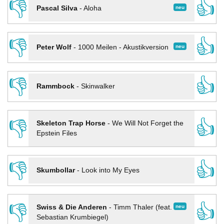
👎
👍
neu
Pascal Silva
-
Aloha
👎
👍
neu
Peter Wolf
-
1000 Meilen - Akustikversion
👎
👍
Rammbock
-
Skinwalker
👎
👍
Skeleton Trap Horse
-
We Will Not Forget the
Epstein Files
👎
👍
Skumbollar
-
Look into My Eyes
👎
👍
neu
Swiss & Die Anderen
-
Timm Thaler (feat.
Sebastian Krumbiegel)