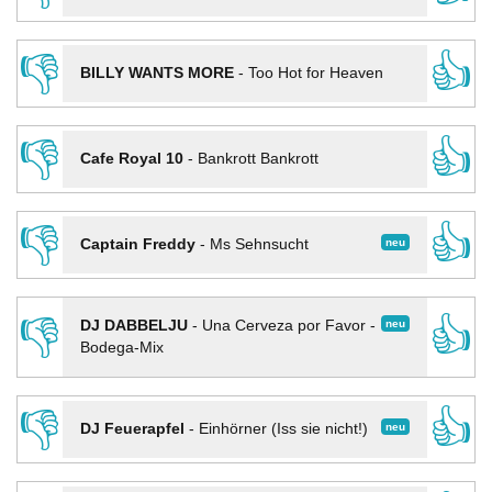
👎
👍
BILLY WANTS MORE
-
Too Hot for Heaven
👎
👍
Cafe Royal 10
-
Bankrott Bankrott
👎
👍
neu
Captain Freddy
-
Ms Sehnsucht
👎
👍
neu
DJ DABBELJU
-
Una Cerveza por Favor -
Bodega-Mix
👎
👍
neu
DJ Feuerapfel
-
Einhörner (Iss sie nicht!)