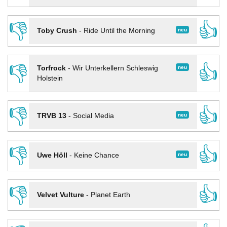
👎
👍
neu
Toby Crush
-
Ride Until the Morning
👎
👍
neu
Torfrock
-
Wir Unterkellern Schleswig
Holstein
👎
👍
neu
TRVB 13
-
Social Media
👎
👍
neu
Uwe Höll
-
Keine Chance
👎
👍
Velvet Vulture
-
Planet Earth