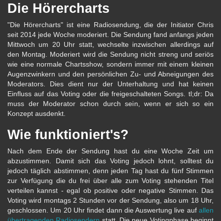
Die Hörercharts
"Die Hörercharts" ist eine Radiosendung, die der Initiator Chris
seit 2014 jede Woche moderiert. Die Sendung fand anfangs jeden
Mittwoch um 20 Uhr statt, wechselte inzwischen allerdings auf
den Montag. Moderiert wird die Sendung nicht streng und seriös
wie eine normale Chartsshow, sondern immer mit einem kleinen
Augenzwinkern und den persönlichen Zu- und Abneigungen des
Moderators. Dies dient nur der Unterhaltung und hat keinen
Einfluss auf das Voting oder die freigeschalteten Songs. tl;dr: Da
muss der Moderator schon durch sein, wenn er sich so ein
Konzept ausdenkt.
Wie funktioniert's?
Nach dem Ende der Sendung hast du eine Woche Zeit um
abzustimmen. Damit sich das Voting jedoch lohnt, solltest du
jedoch täglich abstimmen, denn jeden Tag hast du fünf Stimmen
zur Verfügung die du frei über alle zum Voting stehenden Titel
verteilen kannst - egal ob positive oder negative Stimmen. Das
Voting wird montags 2 Stunden vor der Sendung, also um 18 Uhr,
geschlossen. Um 20 Uhr findet dann die Auswertung live auf
allen
übertragenden Radiosendern
statt. Die neue Votingphase beginnt