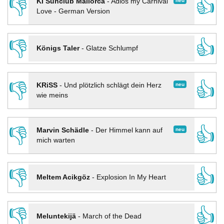
👎
👍
neu
KI Sunclub Mallorca
-
Adios my Carnival
Love - German Version
👎
👍
Königs Taler
-
Glatze Schlumpf
👎
👍
neu
KRiSS
-
Und plötzlich schlägt dein Herz
wie meins
👎
👍
neu
Marvin Schädle
-
Der Himmel kann auf
mich warten
👎
👍
Meltem Acikgöz
-
Explosion In My Heart
👎
👍
Meluntekijä
-
March of the Dead