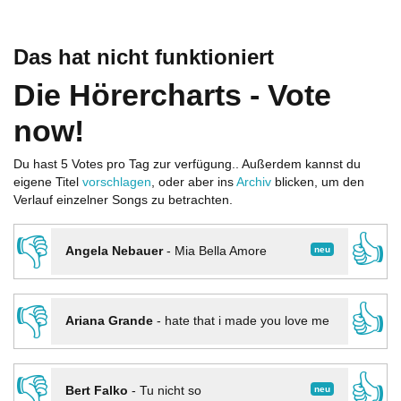
Das hat nicht funktioniert
Die Hörercharts - Vote
now!
Du hast 5 Votes pro Tag zur verfügung.. Außerdem kannst du
eigene Titel
vorschlagen
, oder aber ins
Archiv
blicken, um den
Verlauf einzelner Songs zu betrachten.
👎
👍
neu
Angela Nebauer
-
Mia Bella Amore
👎
👍
Ariana Grande
-
hate that i made you love me
👎
👍
neu
Bert Falko
-
Tu nicht so