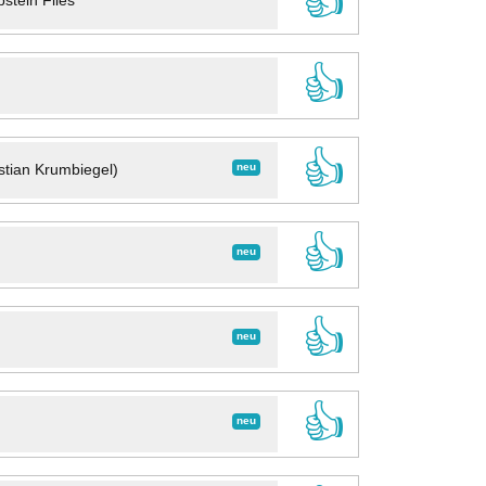
👍
stein Files
👍
👍
neu
stian Krumbiegel)
👍
neu
👍
neu
👍
neu