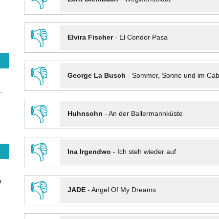
👎
Elvira Fischer
-
El Condor Pasa
👎
George La Busch
-
Sommer, Sonne und im Cab
.
👎
Huhnsohn
-
An der Ballermannküste
👎
Ina Irgendwo
-
Ich steh wieder auf
n
👎
JADE
-
Angel Of My Dreams