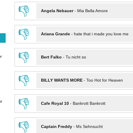
👎
Angela Nebauer
-
Mia Bella Amore
👎
Ariana Grande
-
hate that i made you love me
👎
v
Bert Falko
-
Tu nicht so
👎
BILLY WANTS MORE
-
Too Hot for Heaven
👎
hr
Cafe Royal 10
-
Bankrott Bankrott
👎
Captain Freddy
-
Ms Sehnsucht