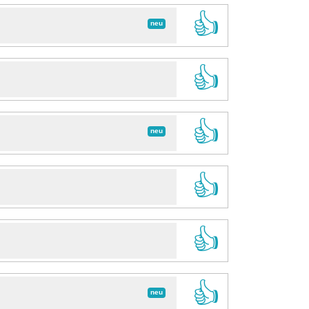
👍
neu
👍
👍
neu
👍
👍
👍
neu