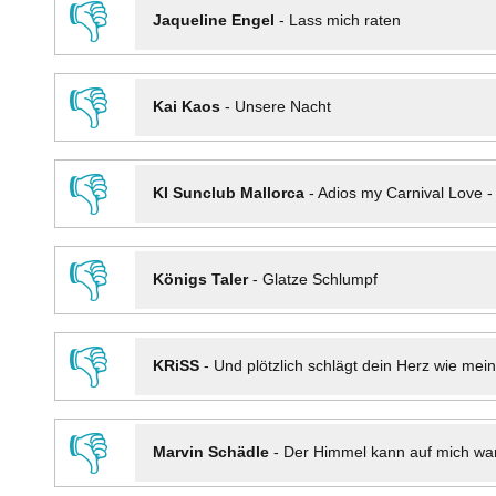
👎
Jaqueline Engel
-
Lass mich raten
👎
Kai Kaos
-
Unsere Nacht
👎
KI Sunclub Mallorca
-
Adios my Carnival Love 
👎
Königs Taler
-
Glatze Schlumpf
👎
KRiSS
-
Und plötzlich schlägt dein Herz wie mei
👎
Marvin Schädle
-
Der Himmel kann auf mich wa