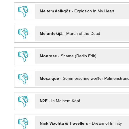
👎
Meltem Acikgöz
-
Explosion In My Heart
👎
Meluntekijä
-
March of the Dead
👎
Monrose
-
Shame (Radio Edit)
👎
Mosaique
-
Sommersonne weißer Palmenstran
👎
N2E
-
In Meinem Kopf
👎
Nick Wachta & Travellers
-
Dream of Infinity