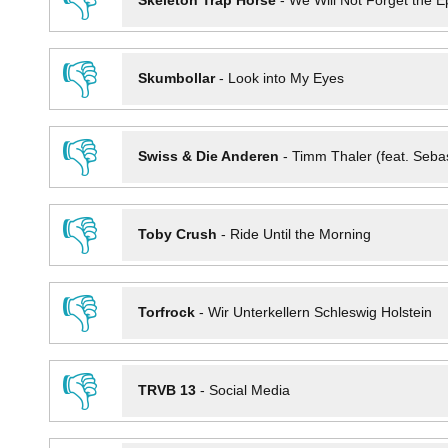
👎
Skeleton Trap Horse
-
We Will Not Forget the Ep
👎
Skumbollar
-
Look into My Eyes
👎
Swiss & Die Anderen
-
Timm Thaler (feat. Seba
👎
Toby Crush
-
Ride Until the Morning
👎
Torfrock
-
Wir Unterkellern Schleswig Holstein
👎
TRVB 13
-
Social Media