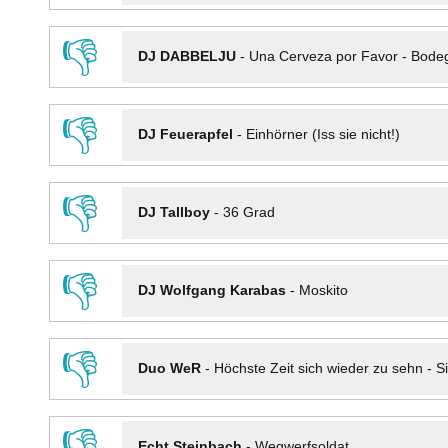
👎
DJ DABBELJU
-
Una Cerveza por Favor - Bode
👎
DJ Feuerapfel
-
Einhörner (Iss sie nicht!)
👎
DJ Tallboy
-
36 Grad
👎
DJ Wolfgang Karabas
-
Moskito
👎
Duo WeR
-
Höchste Zeit sich wieder zu sehn - Si
👎
Echt Steinbach
-
Wegwerfsoldat