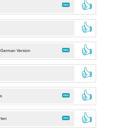
👍
neu
👍
👍
neu
- German Version
👍
👍
neu
ns
👍
neu
rten