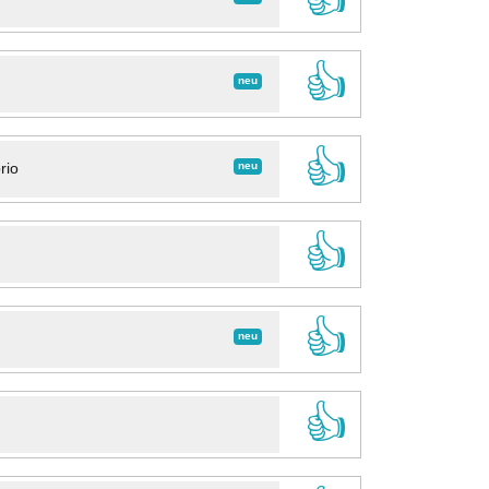
👍
neu
👍
neu
rio
👍
👍
neu
👍