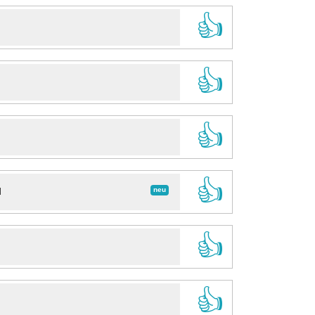
👍
👍
👍
👍
neu
d
👍
👍