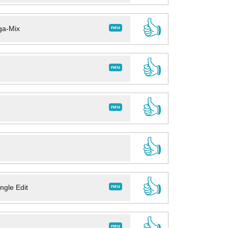
👍
neu
ga-Mix
👍
neu
👍
neu
👍
👍
neu
ngle Edit
👍
neu