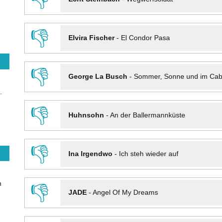
👎
Elvira Fischer
-
El Condor Pasa
👎
George La Busch
-
Sommer, Sonne und im Cab
.
👎
Huhnsohn
-
An der Ballermannküste
👎
Ina Irgendwo
-
Ich steh wieder auf
n
👎
JADE
-
Angel Of My Dreams