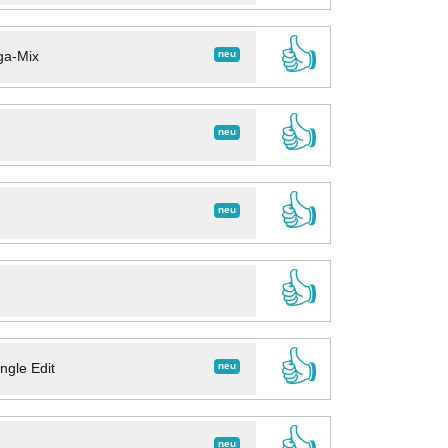
👍
neu
ga-Mix
👍
neu
👍
neu
👍
👍
neu
ngle Edit
👍
neu