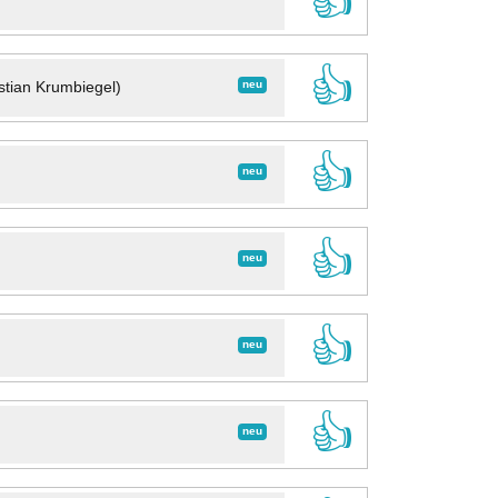
👍
👍
neu
stian Krumbiegel)
👍
neu
👍
neu
👍
neu
👍
neu