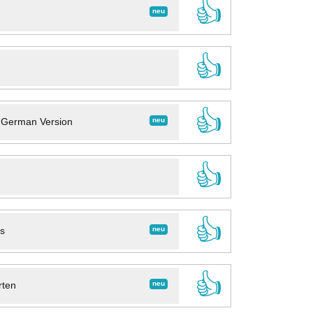
👍
neu
👍
👍
neu
- German Version
👍
👍
neu
ns
👍
neu
rten