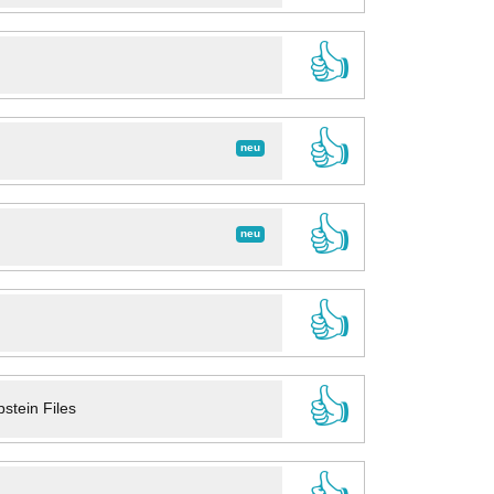
👍
👍
neu
👍
neu
👍
👍
stein Files