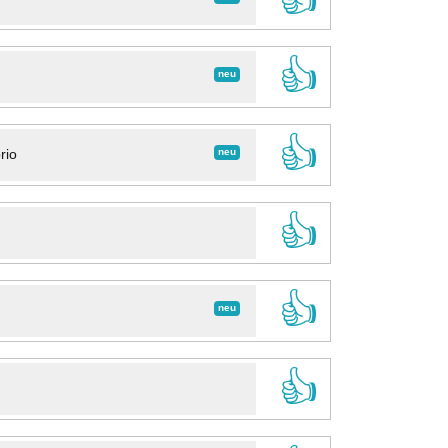
👍
neu
👍
neu
rio
👍
👍
neu
👍