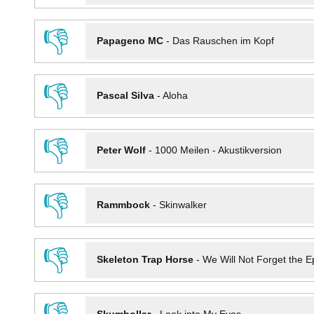
👎
Papageno MC
-
Das Rauschen im Kopf
👎
Pascal Silva
-
Aloha
👎
Peter Wolf
-
1000 Meilen - Akustikversion
👎
Rammbock
-
Skinwalker
👎
Skeleton Trap Horse
-
We Will Not Forget the Ep