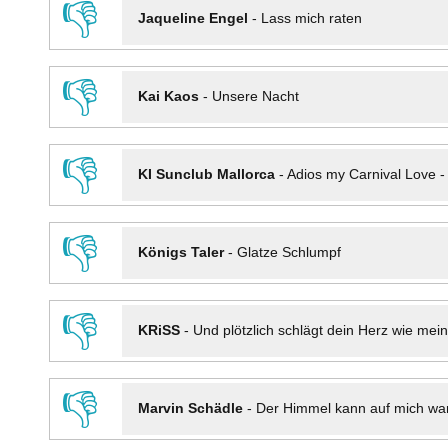
👎
Jaqueline Engel
-
Lass mich raten
👎
Kai Kaos
-
Unsere Nacht
👎
KI Sunclub Mallorca
-
Adios my Carnival Love 
👎
Königs Taler
-
Glatze Schlumpf
👎
KRiSS
-
Und plötzlich schlägt dein Herz wie mei
👎
Marvin Schädle
-
Der Himmel kann auf mich wa