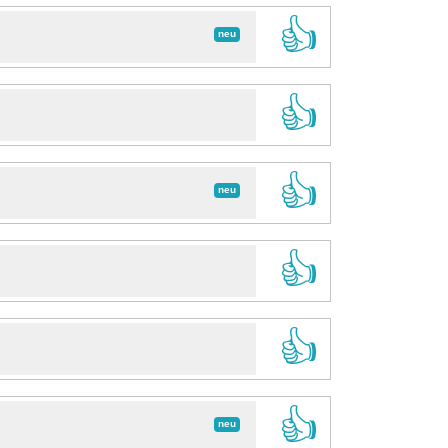
👍
neu
👍
👍
neu
👍
👍
👍
neu