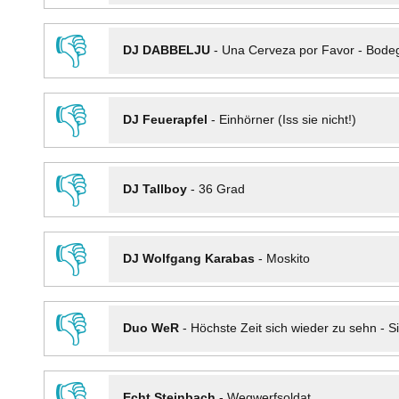
👎
DJ DABBELJU
-
Una Cerveza por Favor - Bode
👎
DJ Feuerapfel
-
Einhörner (Iss sie nicht!)
👎
DJ Tallboy
-
36 Grad
👎
DJ Wolfgang Karabas
-
Moskito
👎
Duo WeR
-
Höchste Zeit sich wieder zu sehn - Si
👎
Echt Steinbach
-
Wegwerfsoldat