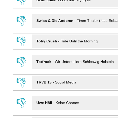
👎
Skumbollar
-
Look into My Eyes
👎
Swiss & Die Anderen
-
Timm Thaler (feat. Seba
👎
Toby Crush
-
Ride Until the Morning
👎
Torfrock
-
Wir Unterkellern Schleswig Holstein
👎
TRVB 13
-
Social Media
👎
Uwe Höll
-
Keine Chance