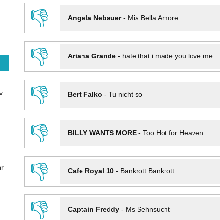
👎
Angela Nebauer
-
Mia Bella Amore
👎
Ariana Grande
-
hate that i made you love me
👎
v
Bert Falko
-
Tu nicht so
👎
BILLY WANTS MORE
-
Too Hot for Heaven
👎
hr
Cafe Royal 10
-
Bankrott Bankrott
👎
Captain Freddy
-
Ms Sehnsucht