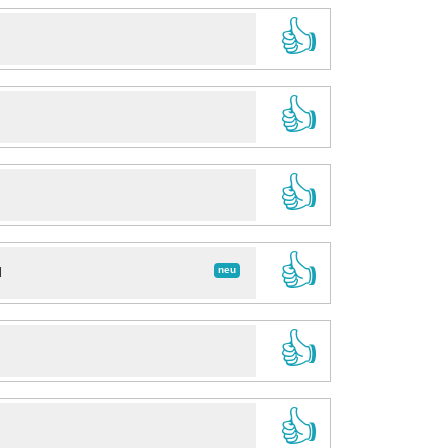
👍
👍
👍
👍
neu
d
👍
👍