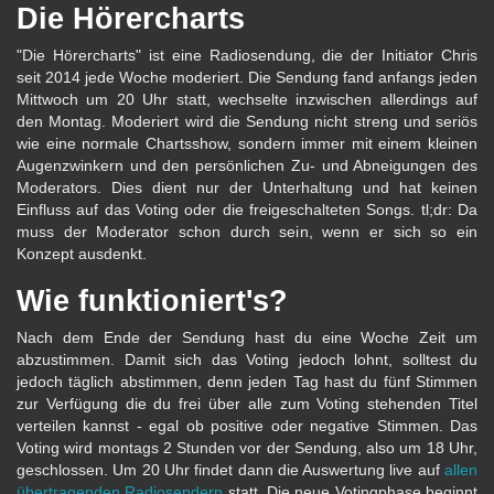
Die Hörercharts
"Die Hörercharts" ist eine Radiosendung, die der Initiator Chris
seit 2014 jede Woche moderiert. Die Sendung fand anfangs jeden
Mittwoch um 20 Uhr statt, wechselte inzwischen allerdings auf
den Montag. Moderiert wird die Sendung nicht streng und seriös
wie eine normale Chartsshow, sondern immer mit einem kleinen
Augenzwinkern und den persönlichen Zu- und Abneigungen des
Moderators. Dies dient nur der Unterhaltung und hat keinen
Einfluss auf das Voting oder die freigeschalteten Songs. tl;dr: Da
muss der Moderator schon durch sein, wenn er sich so ein
Konzept ausdenkt.
Wie funktioniert's?
Nach dem Ende der Sendung hast du eine Woche Zeit um
abzustimmen. Damit sich das Voting jedoch lohnt, solltest du
jedoch täglich abstimmen, denn jeden Tag hast du fünf Stimmen
zur Verfügung die du frei über alle zum Voting stehenden Titel
verteilen kannst - egal ob positive oder negative Stimmen. Das
Voting wird montags 2 Stunden vor der Sendung, also um 18 Uhr,
geschlossen. Um 20 Uhr findet dann die Auswertung live auf
allen
übertragenden Radiosendern
statt. Die neue Votingphase beginnt