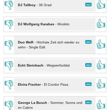
👎
👍
neu
DJ Tallboy
-
36 Grad
👎
👍
DJ Wolfgang Karabas
-
Moskito
👎
👍
neu
Duo WeR
-
Höchste Zeit sich wieder zu
sehn - Single Edit
👎
👍
neu
Echt Steinbach
-
Wegwerfsoldat
👎
👍
neu
Elvira Fischer
-
El Condor Pasa
👎
👍
neu
George La Busch
-
Sommer, Sonne und
im Cabrio