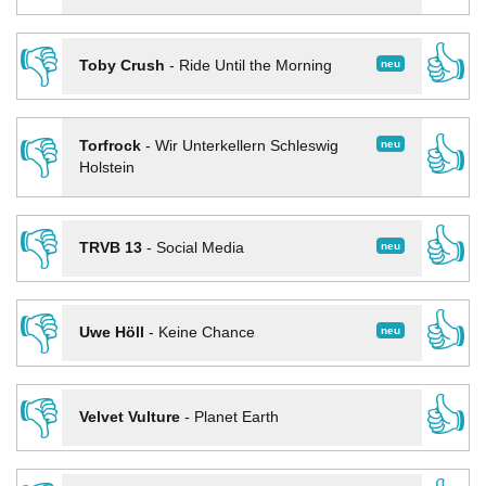
👎
👍
neu
Toby Crush
-
Ride Until the Morning
👎
👍
neu
Torfrock
-
Wir Unterkellern Schleswig
Holstein
👎
👍
neu
TRVB 13
-
Social Media
👎
👍
neu
Uwe Höll
-
Keine Chance
👎
👍
Velvet Vulture
-
Planet Earth