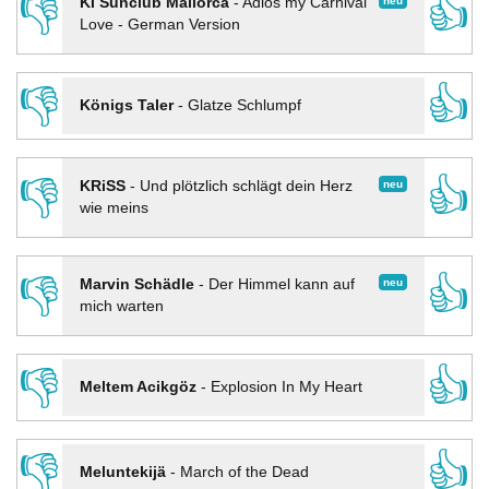
👎
👍
neu
KI Sunclub Mallorca
-
Adios my Carnival
Love - German Version
👎
👍
Königs Taler
-
Glatze Schlumpf
👎
👍
neu
KRiSS
-
Und plötzlich schlägt dein Herz
wie meins
👎
👍
neu
Marvin Schädle
-
Der Himmel kann auf
mich warten
👎
👍
Meltem Acikgöz
-
Explosion In My Heart
👎
👍
Meluntekijä
-
March of the Dead