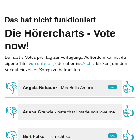
Das hat nicht funktioniert
Die Hörercharts - Vote
now!
Du hast 5 Votes pro Tag zur verfügung.. Außerdem kannst du
eigene Titel
vorschlagen
, oder aber ins
Archiv
blicken, um den
Verlauf einzelner Songs zu betrachten.
👎
👍
neu
Angela Nebauer
-
Mia Bella Amore
👎
👍
Ariana Grande
-
hate that i made you love me
👎
👍
neu
Bert Falko
-
Tu nicht so