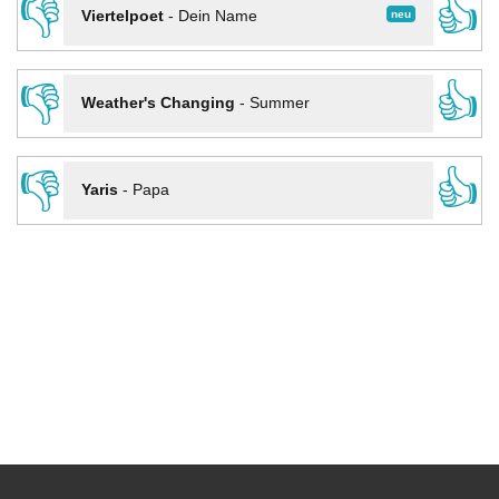
👎
👍
neu
Viertelpoet
-
Dein Name
👎
👍
Weather's Changing
-
Summer
👎
👍
Yaris
-
Papa