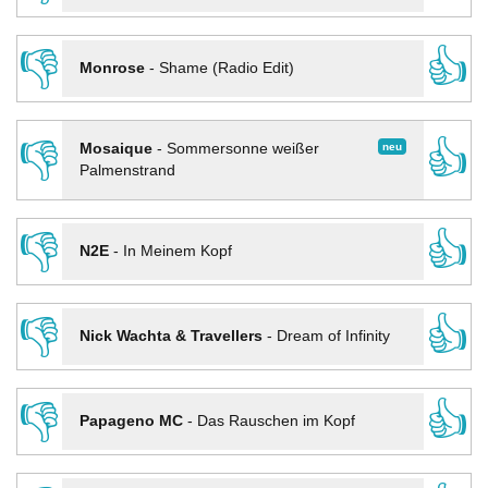
👎
👍
Monrose
-
Shame (Radio Edit)
👎
👍
neu
Mosaique
-
Sommersonne weißer
Palmenstrand
👎
👍
N2E
-
In Meinem Kopf
👎
👍
Nick Wachta & Travellers
-
Dream of Infinity
👎
👍
Papageno MC
-
Das Rauschen im Kopf