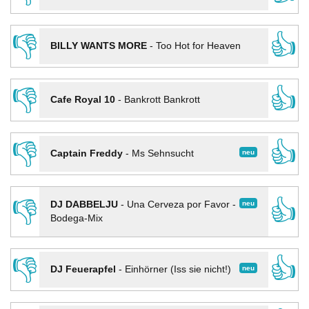
👎
👍
BILLY WANTS MORE
-
Too Hot for Heaven
👎
👍
Cafe Royal 10
-
Bankrott Bankrott
👎
👍
neu
Captain Freddy
-
Ms Sehnsucht
👎
👍
neu
DJ DABBELJU
-
Una Cerveza por Favor -
Bodega-Mix
👎
👍
neu
DJ Feuerapfel
-
Einhörner (Iss sie nicht!)