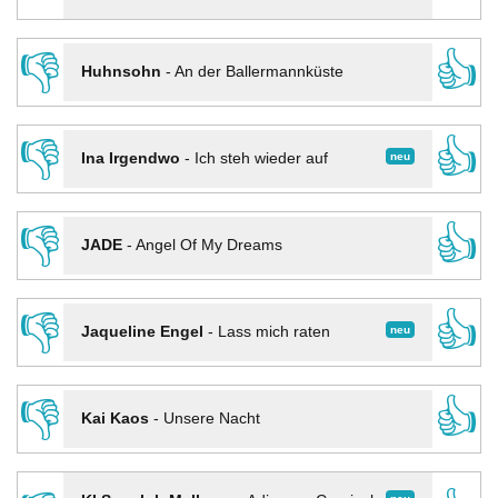
👎
👍
Huhnsohn
-
An der Ballermannküste
👎
👍
neu
Ina Irgendwo
-
Ich steh wieder auf
👎
👍
JADE
-
Angel Of My Dreams
👎
👍
neu
Jaqueline Engel
-
Lass mich raten
👎
👍
Kai Kaos
-
Unsere Nacht