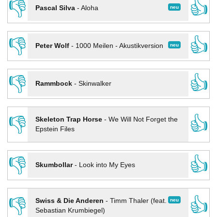
👎
👍
neu
Pascal Silva
-
Aloha
👎
👍
neu
Peter Wolf
-
1000 Meilen - Akustikversion
👎
👍
Rammbock
-
Skinwalker
👎
👍
Skeleton Trap Horse
-
We Will Not Forget the
Epstein Files
👎
👍
Skumbollar
-
Look into My Eyes
👎
👍
neu
Swiss & Die Anderen
-
Timm Thaler (feat.
Sebastian Krumbiegel)