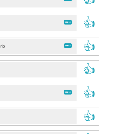
👍
neu
👍
neu
rio
👍
👍
neu
👍