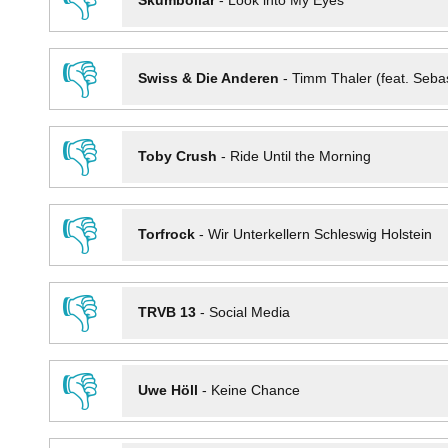
👎
Skumbollar
-
Look into My Eyes
👎
Swiss & Die Anderen
-
Timm Thaler (feat. Seba
👎
Toby Crush
-
Ride Until the Morning
👎
Torfrock
-
Wir Unterkellern Schleswig Holstein
👎
TRVB 13
-
Social Media
👎
Uwe Höll
-
Keine Chance