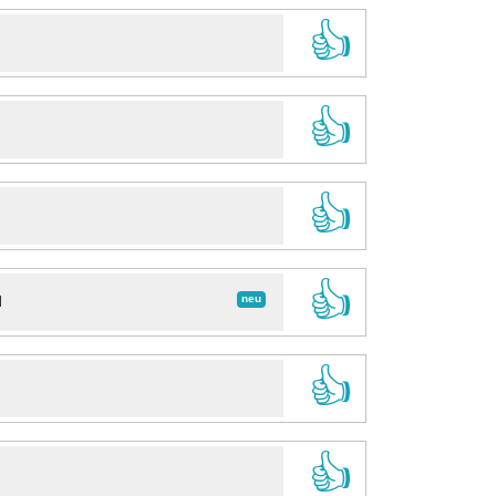
👍
👍
👍
👍
neu
d
👍
👍