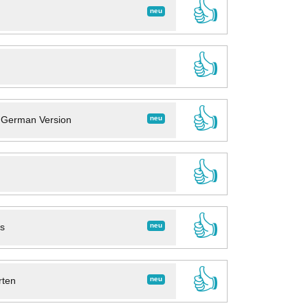
👍
neu
👍
👍
neu
- German Version
👍
👍
neu
ns
👍
neu
rten