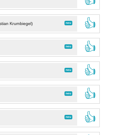
👍
👍
neu
stian Krumbiegel)
👍
neu
👍
neu
👍
neu
👍
neu