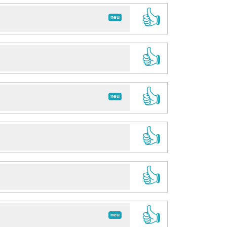
👍
neu
👍
👍
neu
👍
👍
👍
neu