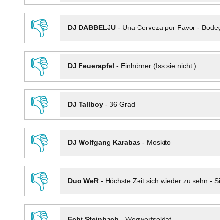
👎
DJ DABBELJU
-
Una Cerveza por Favor - Bode
👎
DJ Feuerapfel
-
Einhörner (Iss sie nicht!)
👎
DJ Tallboy
-
36 Grad
👎
DJ Wolfgang Karabas
-
Moskito
👎
Duo WeR
-
Höchste Zeit sich wieder zu sehn - Si
👎
Echt Steinbach
-
Wegwerfsoldat