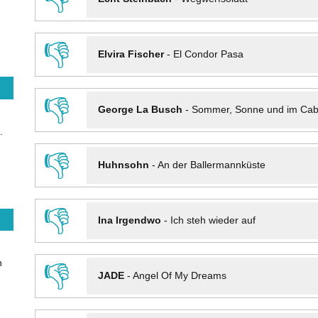
👎
Elvira Fischer
-
El Condor Pasa
👎
George La Busch
-
Sommer, Sonne und im Cab
.
👎
Huhnsohn
-
An der Ballermannküste
👎
Ina Irgendwo
-
Ich steh wieder auf
n
👎
JADE
-
Angel Of My Dreams