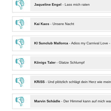
👎
Jaqueline Engel
-
Lass mich raten
👎
Kai Kaos
-
Unsere Nacht
👎
KI Sunclub Mallorca
-
Adios my Carnival Love 
👎
Königs Taler
-
Glatze Schlumpf
👎
KRiSS
-
Und plötzlich schlägt dein Herz wie mei
👎
Marvin Schädle
-
Der Himmel kann auf mich wa