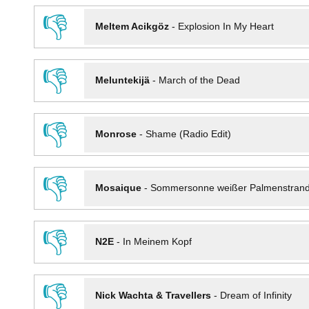
👎
Meltem Acikgöz
-
Explosion In My Heart
👎
Meluntekijä
-
March of the Dead
👎
Monrose
-
Shame (Radio Edit)
👎
Mosaique
-
Sommersonne weißer Palmenstran
👎
N2E
-
In Meinem Kopf
👎
Nick Wachta & Travellers
-
Dream of Infinity