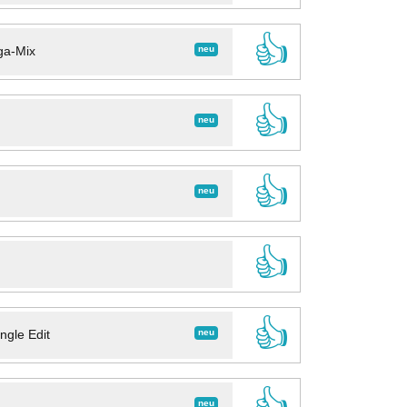
👍
neu
ga-Mix
👍
neu
👍
neu
👍
👍
neu
ngle Edit
👍
neu