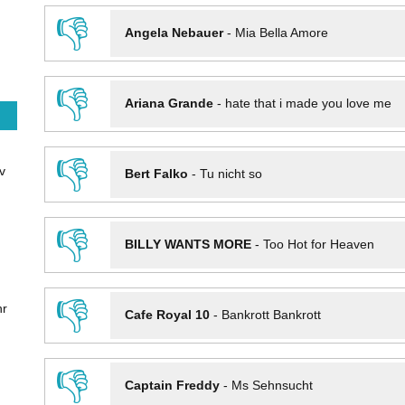
👎
Angela Nebauer
-
Mia Bella Amore
👎
Ariana Grande
-
hate that i made you love me
👎
v
Bert Falko
-
Tu nicht so
👎
BILLY WANTS MORE
-
Too Hot for Heaven
👎
hr
Cafe Royal 10
-
Bankrott Bankrott
👎
Captain Freddy
-
Ms Sehnsucht