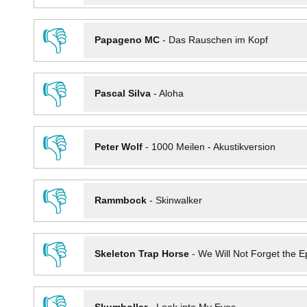
👎
Papageno MC
-
Das Rauschen im Kopf
👎
Pascal Silva
-
Aloha
👎
Peter Wolf
-
1000 Meilen - Akustikversion
👎
Rammbock
-
Skinwalker
👎
Skeleton Trap Horse
-
We Will Not Forget the Ep