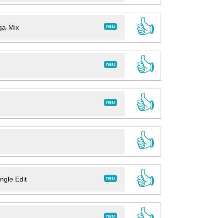
👍
neu
ga-Mix
👍
neu
👍
neu
👍
👍
neu
ngle Edit
👍
neu