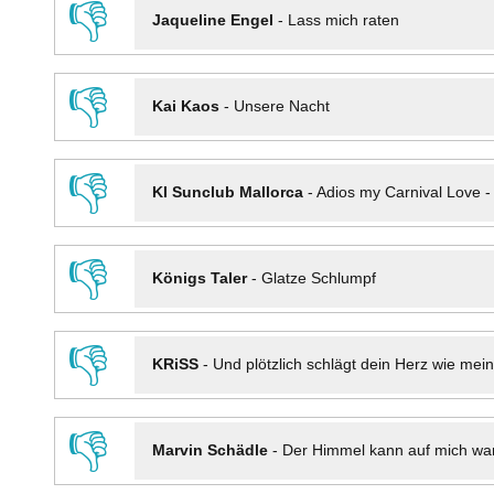
👎
Jaqueline Engel
-
Lass mich raten
👎
Kai Kaos
-
Unsere Nacht
👎
KI Sunclub Mallorca
-
Adios my Carnival Love 
👎
Königs Taler
-
Glatze Schlumpf
👎
KRiSS
-
Und plötzlich schlägt dein Herz wie mei
👎
Marvin Schädle
-
Der Himmel kann auf mich wa