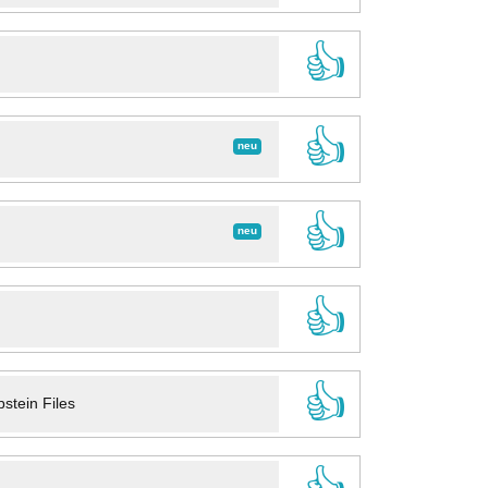
👍
👍
neu
👍
neu
👍
👍
stein Files