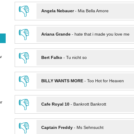
👎
Angela Nebauer
-
Mia Bella Amore
👎
Ariana Grande
-
hate that i made you love me
👎
v
Bert Falko
-
Tu nicht so
👎
BILLY WANTS MORE
-
Too Hot for Heaven
👎
hr
Cafe Royal 10
-
Bankrott Bankrott
👎
Captain Freddy
-
Ms Sehnsucht