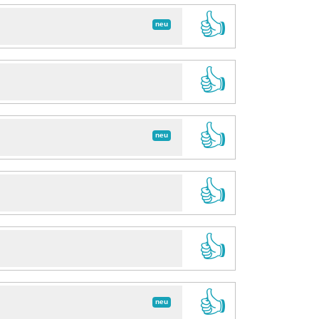
👍
neu
👍
👍
neu
👍
👍
👍
neu