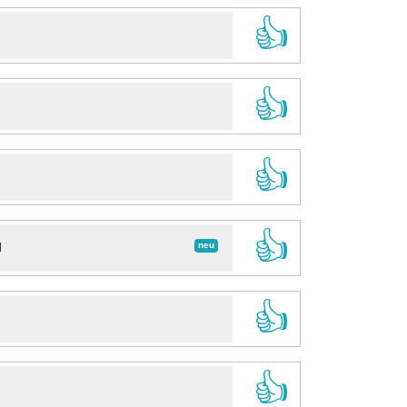
👍
👍
👍
👍
neu
d
👍
👍