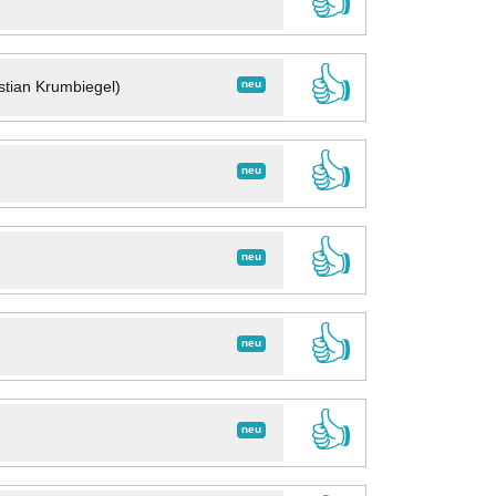
👍
👍
neu
stian Krumbiegel)
👍
neu
👍
neu
👍
neu
👍
neu