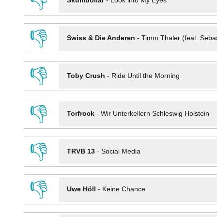
👎
Skumbollar
-
Look into My Eyes
👎
Swiss & Die Anderen
-
Timm Thaler (feat. Seba
👎
Toby Crush
-
Ride Until the Morning
👎
Torfrock
-
Wir Unterkellern Schleswig Holstein
👎
TRVB 13
-
Social Media
👎
Uwe Höll
-
Keine Chance