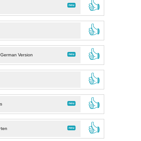
👍
neu
👍
👍
neu
- German Version
👍
👍
neu
ns
👍
neu
rten