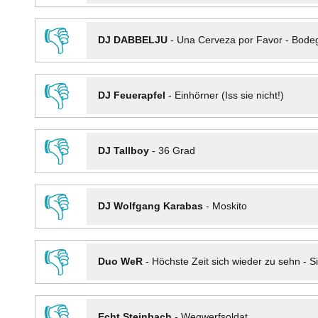
👎
DJ DABBELJU
-
Una Cerveza por Favor - Bode
👎
DJ Feuerapfel
-
Einhörner (Iss sie nicht!)
👎
DJ Tallboy
-
36 Grad
👎
DJ Wolfgang Karabas
-
Moskito
👎
Duo WeR
-
Höchste Zeit sich wieder zu sehn - Si
👎
Echt Steinbach
-
Wegwerfsoldat