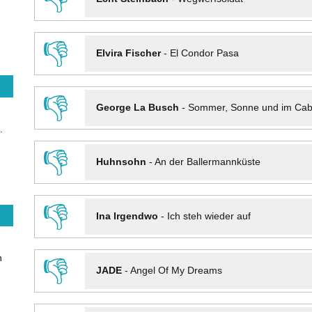
👎
Elvira Fischer
-
El Condor Pasa
👎
George La Busch
-
Sommer, Sonne und im Cab
.
👎
Huhnsohn
-
An der Ballermannküste
👎
Ina Irgendwo
-
Ich steh wieder auf
n
👎
JADE
-
Angel Of My Dreams