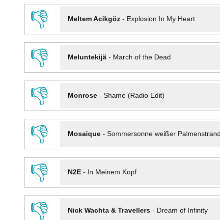
👎
Meltem Acikgöz
-
Explosion In My Heart
👎
Meluntekijä
-
March of the Dead
👎
Monrose
-
Shame (Radio Edit)
👎
Mosaique
-
Sommersonne weißer Palmenstran
👎
N2E
-
In Meinem Kopf
👎
Nick Wachta & Travellers
-
Dream of Infinity