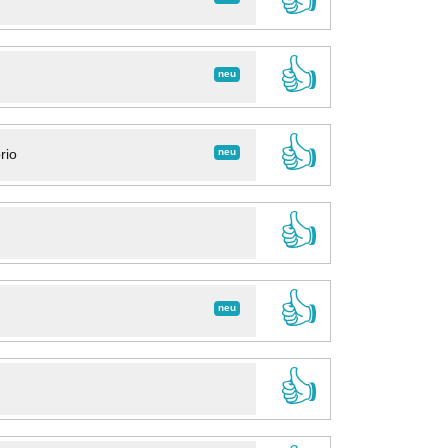
👍
neu
👍
neu
rio
👍
👍
neu
👍