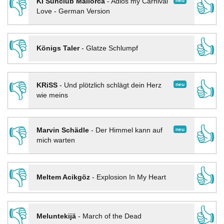
👎
👍
neu
KI Sunclub Mallorca
-
Adios my Carnival
Love - German Version
👎
👍
Königs Taler
-
Glatze Schlumpf
👎
👍
neu
KRiSS
-
Und plötzlich schlägt dein Herz
wie meins
👎
👍
neu
Marvin Schädle
-
Der Himmel kann auf
mich warten
👎
👍
Meltem Acikgöz
-
Explosion In My Heart
👎
👍
Meluntekijä
-
March of the Dead