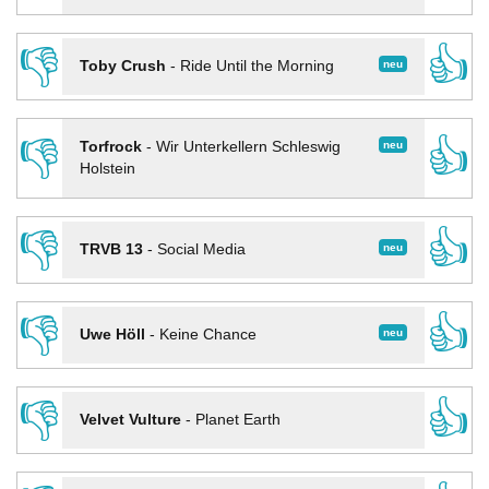
👎
👍
neu
Toby Crush
-
Ride Until the Morning
👎
👍
neu
Torfrock
-
Wir Unterkellern Schleswig
Holstein
👎
👍
neu
TRVB 13
-
Social Media
👎
👍
neu
Uwe Höll
-
Keine Chance
👎
👍
Velvet Vulture
-
Planet Earth