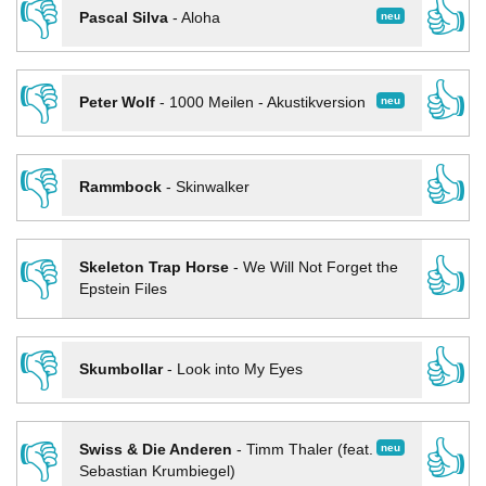
👎
👍
neu
Pascal Silva
-
Aloha
👎
👍
neu
Peter Wolf
-
1000 Meilen - Akustikversion
👎
👍
Rammbock
-
Skinwalker
👎
👍
Skeleton Trap Horse
-
We Will Not Forget the
Epstein Files
👎
👍
Skumbollar
-
Look into My Eyes
👎
👍
neu
Swiss & Die Anderen
-
Timm Thaler (feat.
Sebastian Krumbiegel)