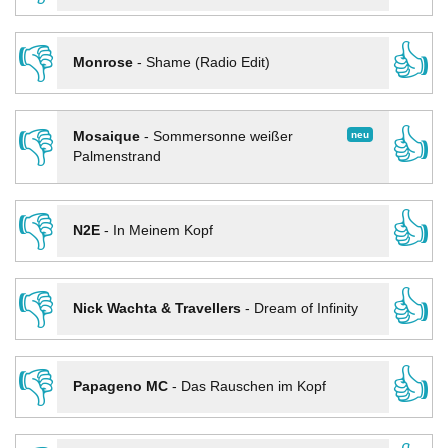
👎
👍
Monrose
-
Shame (Radio Edit)
👎
👍
neu
Mosaique
-
Sommersonne weißer
Palmenstrand
👎
👍
N2E
-
In Meinem Kopf
👎
👍
Nick Wachta & Travellers
-
Dream of Infinity
👎
👍
Papageno MC
-
Das Rauschen im Kopf