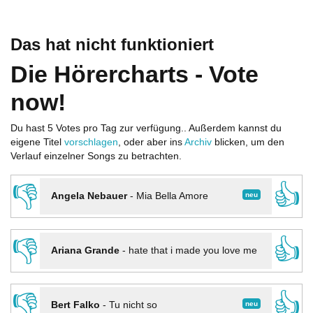
Das hat nicht funktioniert
Die Hörercharts - Vote
now!
Du hast 5 Votes pro Tag zur verfügung.. Außerdem kannst du
eigene Titel
vorschlagen
, oder aber ins
Archiv
blicken, um den
Verlauf einzelner Songs zu betrachten.
👎
👍
neu
Angela Nebauer
-
Mia Bella Amore
👎
👍
Ariana Grande
-
hate that i made you love me
👎
👍
neu
Bert Falko
-
Tu nicht so