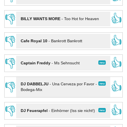
👎
👍
BILLY WANTS MORE
-
Too Hot for Heaven
👎
👍
Cafe Royal 10
-
Bankrott Bankrott
👎
👍
neu
Captain Freddy
-
Ms Sehnsucht
👎
👍
neu
DJ DABBELJU
-
Una Cerveza por Favor -
Bodega-Mix
👎
👍
neu
DJ Feuerapfel
-
Einhörner (Iss sie nicht!)