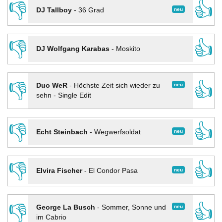
👎
👍
neu
DJ Tallboy
-
36 Grad
👎
👍
DJ Wolfgang Karabas
-
Moskito
👎
👍
neu
Duo WeR
-
Höchste Zeit sich wieder zu
sehn - Single Edit
👎
👍
neu
Echt Steinbach
-
Wegwerfsoldat
👎
👍
neu
Elvira Fischer
-
El Condor Pasa
👎
👍
neu
George La Busch
-
Sommer, Sonne und
im Cabrio