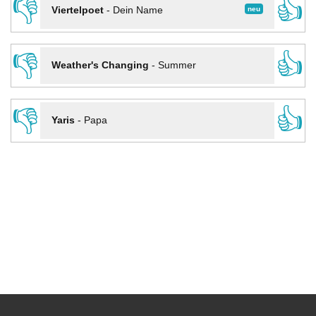
👎
👍
neu
Viertelpoet
-
Dein Name
👎
👍
Weather's Changing
-
Summer
👎
👍
Yaris
-
Papa