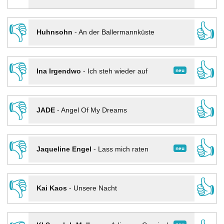
👎
👍
Huhnsohn
-
An der Ballermannküste
👎
👍
neu
Ina Irgendwo
-
Ich steh wieder auf
👎
👍
JADE
-
Angel Of My Dreams
👎
👍
neu
Jaqueline Engel
-
Lass mich raten
👎
👍
Kai Kaos
-
Unsere Nacht