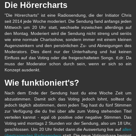
Die Hörercharts
"Die Hörercharts" ist eine Radiosendung, die der Initiator Chris
seit 2014 jede Woche moderiert. Die Sendung fand anfangs jeden
Mittwoch um 20 Uhr statt, wechselte inzwischen allerdings auf
den Montag. Moderiert wird die Sendung nicht streng und seriös
wie eine normale Chartsshow, sondern immer mit einem kleinen
Augenzwinkern und den persönlichen Zu- und Abneigungen des
Moderators. Dies dient nur der Unterhaltung und hat keinen
Einfluss auf das Voting oder die freigeschalteten Songs. tl;dr: Da
muss der Moderator schon durch sein, wenn er sich so ein
Konzept ausdenkt.
Wie funktioniert's?
Nach dem Ende der Sendung hast du eine Woche Zeit um
abzustimmen. Damit sich das Voting jedoch lohnt, solltest du
jedoch täglich abstimmen, denn jeden Tag hast du fünf Stimmen
zur Verfügung die du frei über alle zum Voting stehenden Titel
verteilen kannst - egal ob positive oder negative Stimmen. Das
Voting wird montags 2 Stunden vor der Sendung, also um 18 Uhr,
geschlossen. Um 20 Uhr findet dann die Auswertung live auf
allen
übertragenden Radiosendern
statt. Die neue Votingphase beginnt