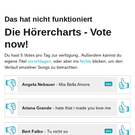
Das hat nicht funktioniert
Die Hörercharts - Vote
now!
Du hast 5 Votes pro Tag zur verfügung.. Außerdem kannst du
eigene Titel
vorschlagen
, oder aber ins
Archiv
blicken, um den
Verlauf einzelner Songs zu betrachten.
👎
👍
neu
Angela Nebauer
-
Mia Bella Amore
👎
👍
Ariana Grande
-
hate that i made you love me
👎
👍
neu
Bert Falko
-
Tu nicht so