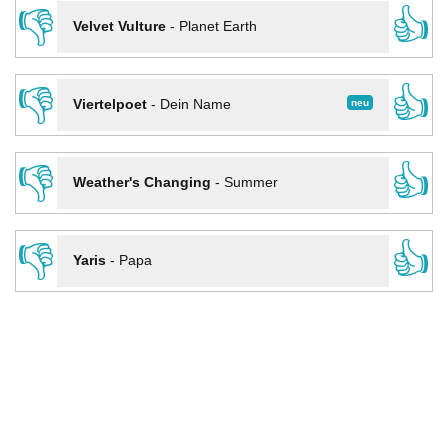
👎
👍
Velvet Vulture
-
Planet Earth
👎
👍
neu
Viertelpoet
-
Dein Name
👎
👍
Weather's Changing
-
Summer
👎
👍
Yaris
-
Papa