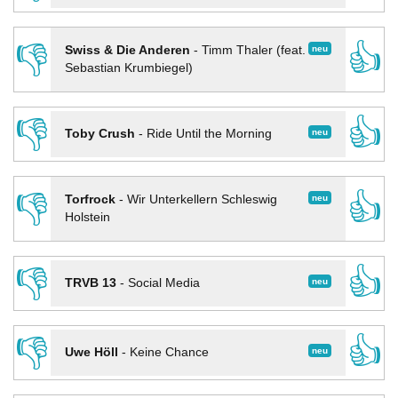
👎
👍
neu
Swiss & Die Anderen
-
Timm Thaler (feat.
Sebastian Krumbiegel)
👎
👍
neu
Toby Crush
-
Ride Until the Morning
👎
👍
neu
Torfrock
-
Wir Unterkellern Schleswig
Holstein
👎
👍
neu
TRVB 13
-
Social Media
👎
👍
neu
Uwe Höll
-
Keine Chance