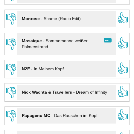
👎
👍
Monrose
-
Shame (Radio Edit)
👎
👍
neu
Mosaique
-
Sommersonne weißer
Palmenstrand
👎
👍
N2E
-
In Meinem Kopf
👎
👍
Nick Wachta & Travellers
-
Dream of Infinity
👎
👍
Papageno MC
-
Das Rauschen im Kopf