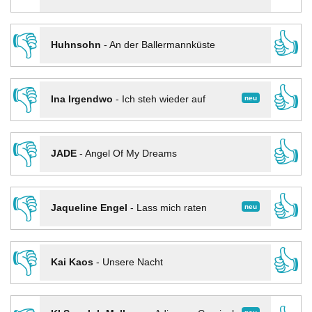
👎
👍
Huhnsohn
-
An der Ballermannküste
👎
👍
neu
Ina Irgendwo
-
Ich steh wieder auf
👎
👍
JADE
-
Angel Of My Dreams
👎
👍
neu
Jaqueline Engel
-
Lass mich raten
👎
👍
Kai Kaos
-
Unsere Nacht