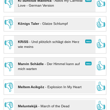
👎
👍
neu
KI Sunclub Mallorca
-
Adios my Carnival
Love - German Version
👎
👍
Königs Taler
-
Glatze Schlumpf
👎
👍
neu
KRiSS
-
Und plötzlich schlägt dein Herz
wie meins
👎
👍
neu
Marvin Schädle
-
Der Himmel kann auf
mich warten
👎
👍
Meltem Acikgöz
-
Explosion In My Heart
👎
👍
Meluntekijä
-
March of the Dead