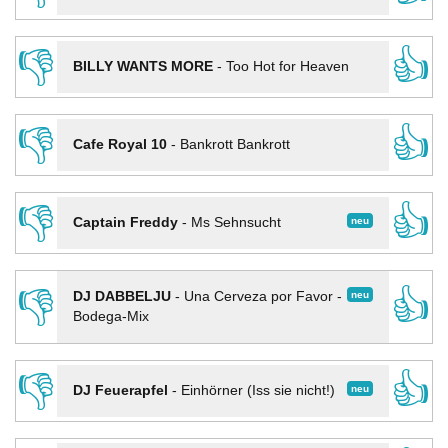
👎
👍
BILLY WANTS MORE
-
Too Hot for Heaven
👎
👍
Cafe Royal 10
-
Bankrott Bankrott
👎
👍
neu
Captain Freddy
-
Ms Sehnsucht
👎
👍
neu
DJ DABBELJU
-
Una Cerveza por Favor -
Bodega-Mix
👎
👍
neu
DJ Feuerapfel
-
Einhörner (Iss sie nicht!)