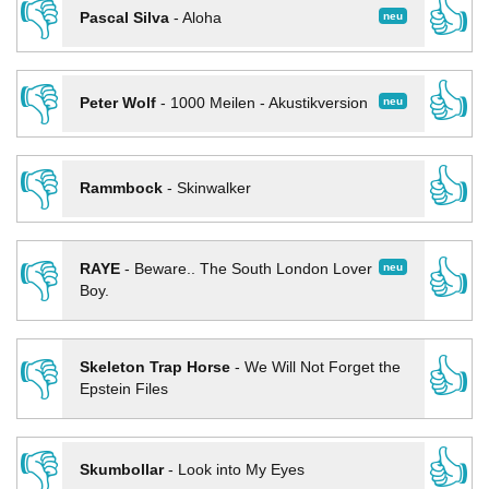
👎
👍
neu
Pascal Silva
-
Aloha
👎
👍
neu
Peter Wolf
-
1000 Meilen - Akustikversion
👎
👍
Rammbock
-
Skinwalker
👎
👍
neu
RAYE
-
Beware.. The South London Lover
Boy.
👎
👍
Skeleton Trap Horse
-
We Will Not Forget the
Epstein Files
👎
👍
Skumbollar
-
Look into My Eyes