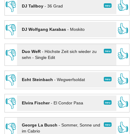
👎
👍
neu
DJ Tallboy
-
36 Grad
👎
👍
DJ Wolfgang Karabas
-
Moskito
👎
👍
neu
Duo WeR
-
Höchste Zeit sich wieder zu
sehn - Single Edit
👎
👍
neu
Echt Steinbach
-
Wegwerfsoldat
👎
👍
neu
Elvira Fischer
-
El Condor Pasa
👎
👍
neu
George La Busch
-
Sommer, Sonne und
im Cabrio