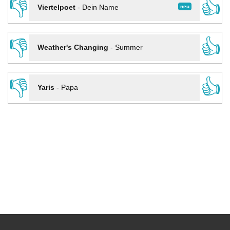
👎
👍
neu
Viertelpoet
-
Dein Name
👎
👍
Weather's Changing
-
Summer
👎
👍
Yaris
-
Papa