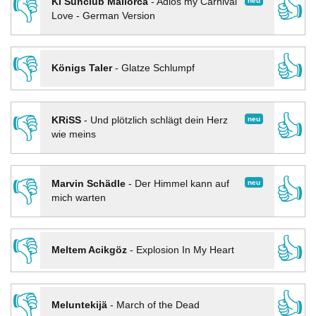
👎
👍
neu
KI Sunclub Mallorca
-
Adios my Carnival
Love - German Version
👎
👍
Königs Taler
-
Glatze Schlumpf
👎
👍
neu
KRiSS
-
Und plötzlich schlägt dein Herz
wie meins
👎
👍
neu
Marvin Schädle
-
Der Himmel kann auf
mich warten
👎
👍
Meltem Acikgöz
-
Explosion In My Heart
👎
👍
Meluntekijä
-
March of the Dead