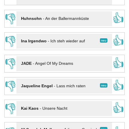
👎
👍
Huhnsohn
-
An der Ballermannküste
👎
👍
neu
Ina Irgendwo
-
Ich steh wieder auf
👎
👍
JADE
-
Angel Of My Dreams
👎
👍
neu
Jaqueline Engel
-
Lass mich raten
👎
👍
Kai Kaos
-
Unsere Nacht