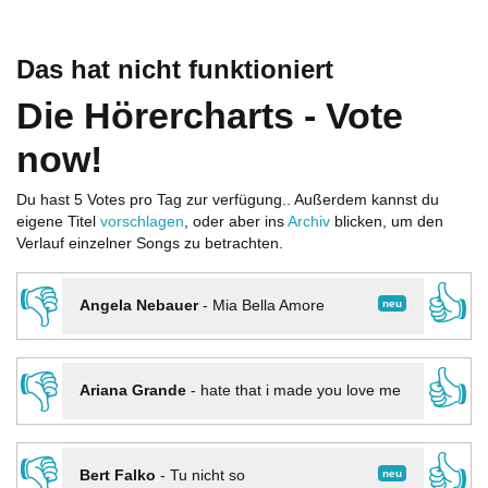
Das hat nicht funktioniert
Die Hörercharts - Vote
now!
Du hast 5 Votes pro Tag zur verfügung.. Außerdem kannst du
eigene Titel
vorschlagen
, oder aber ins
Archiv
blicken, um den
Verlauf einzelner Songs zu betrachten.
👎
👍
neu
Angela Nebauer
-
Mia Bella Amore
👎
👍
Ariana Grande
-
hate that i made you love me
👎
👍
neu
Bert Falko
-
Tu nicht so