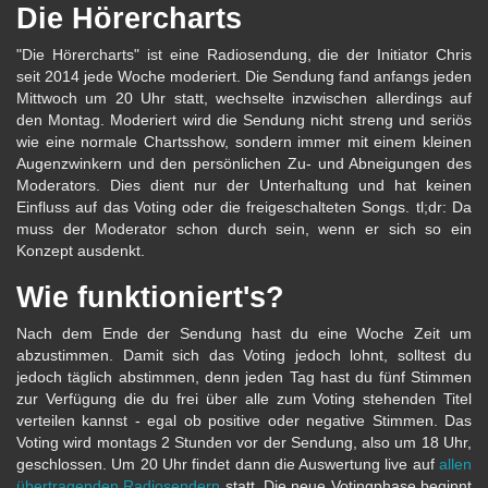
Die Hörercharts
"Die Hörercharts" ist eine Radiosendung, die der Initiator Chris
seit 2014 jede Woche moderiert. Die Sendung fand anfangs jeden
Mittwoch um 20 Uhr statt, wechselte inzwischen allerdings auf
den Montag. Moderiert wird die Sendung nicht streng und seriös
wie eine normale Chartsshow, sondern immer mit einem kleinen
Augenzwinkern und den persönlichen Zu- und Abneigungen des
Moderators. Dies dient nur der Unterhaltung und hat keinen
Einfluss auf das Voting oder die freigeschalteten Songs. tl;dr: Da
muss der Moderator schon durch sein, wenn er sich so ein
Konzept ausdenkt.
Wie funktioniert's?
Nach dem Ende der Sendung hast du eine Woche Zeit um
abzustimmen. Damit sich das Voting jedoch lohnt, solltest du
jedoch täglich abstimmen, denn jeden Tag hast du fünf Stimmen
zur Verfügung die du frei über alle zum Voting stehenden Titel
verteilen kannst - egal ob positive oder negative Stimmen. Das
Voting wird montags 2 Stunden vor der Sendung, also um 18 Uhr,
geschlossen. Um 20 Uhr findet dann die Auswertung live auf
allen
übertragenden Radiosendern
statt. Die neue Votingphase beginnt