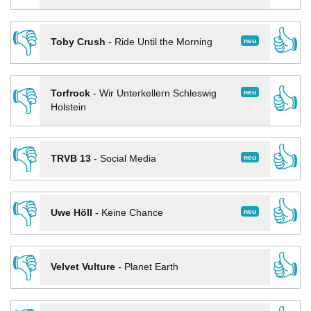
👎
👍
neu
Toby Crush
-
Ride Until the Morning
👎
👍
neu
Torfrock
-
Wir Unterkellern Schleswig
Holstein
👎
👍
neu
TRVB 13
-
Social Media
👎
👍
neu
Uwe Höll
-
Keine Chance
👎
👍
Velvet Vulture
-
Planet Earth