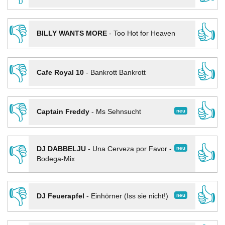
👎
👍
BILLY WANTS MORE
-
Too Hot for Heaven
👎
👍
Cafe Royal 10
-
Bankrott Bankrott
👎
👍
neu
Captain Freddy
-
Ms Sehnsucht
👎
👍
neu
DJ DABBELJU
-
Una Cerveza por Favor -
Bodega-Mix
👎
👍
neu
DJ Feuerapfel
-
Einhörner (Iss sie nicht!)