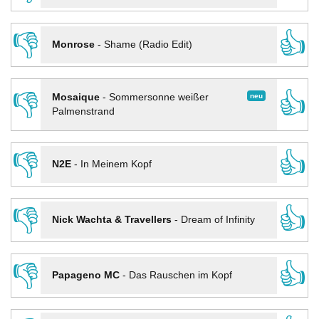
👎
👍
Monrose
-
Shame (Radio Edit)
👎
👍
neu
Mosaique
-
Sommersonne weißer
Palmenstrand
👎
👍
N2E
-
In Meinem Kopf
👎
👍
Nick Wachta & Travellers
-
Dream of Infinity
👎
👍
Papageno MC
-
Das Rauschen im Kopf