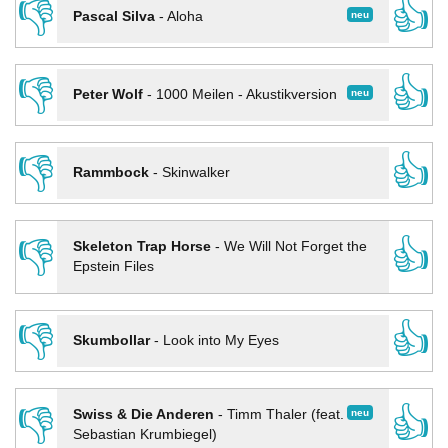
👎
👍
neu
Pascal Silva
-
Aloha
👎
👍
neu
Peter Wolf
-
1000 Meilen - Akustikversion
👎
👍
Rammbock
-
Skinwalker
👎
👍
Skeleton Trap Horse
-
We Will Not Forget the
Epstein Files
👎
👍
Skumbollar
-
Look into My Eyes
👎
👍
neu
Swiss & Die Anderen
-
Timm Thaler (feat.
Sebastian Krumbiegel)