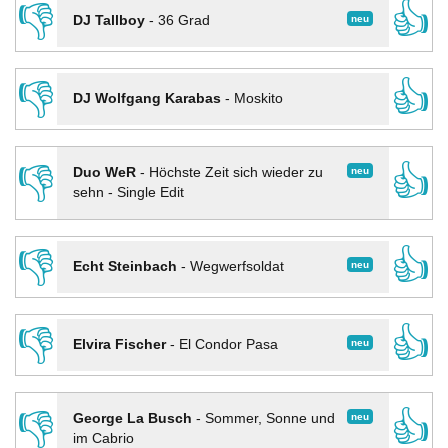
👎
👍
neu
DJ Tallboy
-
36 Grad
👎
👍
DJ Wolfgang Karabas
-
Moskito
👎
👍
neu
Duo WeR
-
Höchste Zeit sich wieder zu
sehn - Single Edit
👎
👍
neu
Echt Steinbach
-
Wegwerfsoldat
👎
👍
neu
Elvira Fischer
-
El Condor Pasa
👎
👍
neu
George La Busch
-
Sommer, Sonne und
im Cabrio