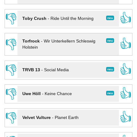
👎
👍
neu
Toby Crush
-
Ride Until the Morning
👎
👍
neu
Torfrock
-
Wir Unterkellern Schleswig
Holstein
👎
👍
neu
TRVB 13
-
Social Media
👎
👍
neu
Uwe Höll
-
Keine Chance
👎
👍
Velvet Vulture
-
Planet Earth