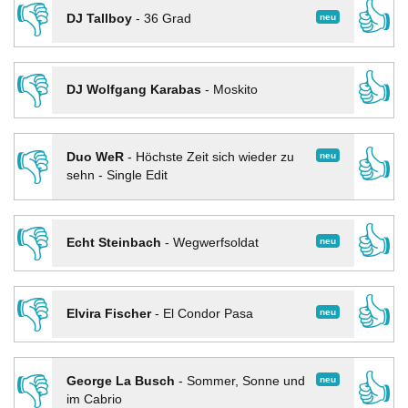
👎
👍
neu
DJ Tallboy
-
36 Grad
👎
👍
DJ Wolfgang Karabas
-
Moskito
👎
👍
neu
Duo WeR
-
Höchste Zeit sich wieder zu
sehn - Single Edit
👎
👍
neu
Echt Steinbach
-
Wegwerfsoldat
👎
👍
neu
Elvira Fischer
-
El Condor Pasa
👎
👍
neu
George La Busch
-
Sommer, Sonne und
im Cabrio