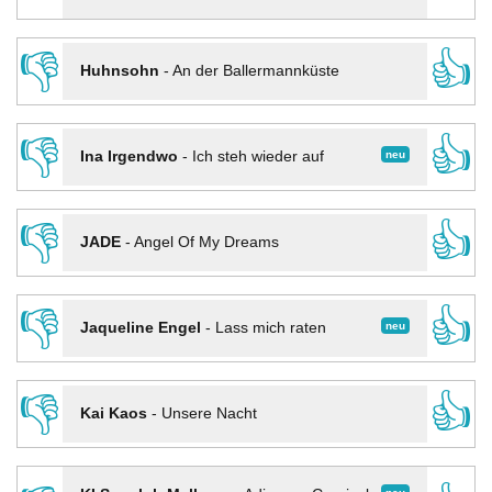
👎
👍
Huhnsohn
-
An der Ballermannküste
👎
👍
neu
Ina Irgendwo
-
Ich steh wieder auf
👎
👍
JADE
-
Angel Of My Dreams
👎
👍
neu
Jaqueline Engel
-
Lass mich raten
👎
👍
Kai Kaos
-
Unsere Nacht