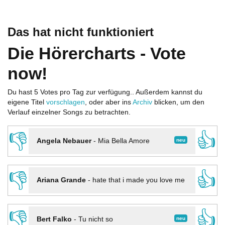
Das hat nicht funktioniert
Die Hörercharts - Vote
now!
Du hast 5 Votes pro Tag zur verfügung.. Außerdem kannst du
eigene Titel
vorschlagen
, oder aber ins
Archiv
blicken, um den
Verlauf einzelner Songs zu betrachten.
👎
👍
neu
Angela Nebauer
-
Mia Bella Amore
👎
👍
Ariana Grande
-
hate that i made you love me
👎
👍
neu
Bert Falko
-
Tu nicht so