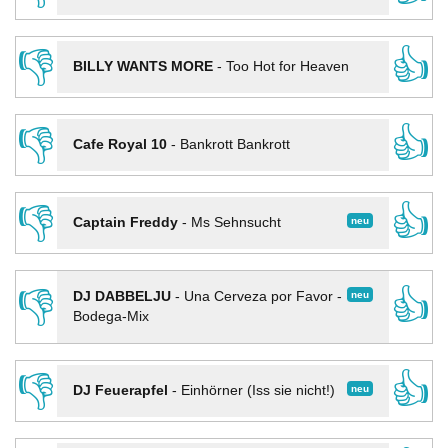
👎
👍
BILLY WANTS MORE
-
Too Hot for Heaven
👎
👍
Cafe Royal 10
-
Bankrott Bankrott
👎
👍
neu
Captain Freddy
-
Ms Sehnsucht
👎
👍
neu
DJ DABBELJU
-
Una Cerveza por Favor -
Bodega-Mix
👎
👍
neu
DJ Feuerapfel
-
Einhörner (Iss sie nicht!)