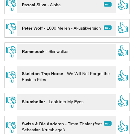
👎
👍
neu
Pascal Silva
-
Aloha
👎
👍
neu
Peter Wolf
-
1000 Meilen - Akustikversion
👎
👍
Rammbock
-
Skinwalker
👎
👍
Skeleton Trap Horse
-
We Will Not Forget the
Epstein Files
👎
👍
Skumbollar
-
Look into My Eyes
👎
👍
neu
Swiss & Die Anderen
-
Timm Thaler (feat.
Sebastian Krumbiegel)