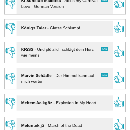
👎
👍
neu
KI Sunclub Mallorca
-
Adios my Carnival
Love - German Version
👎
👍
Königs Taler
-
Glatze Schlumpf
👎
👍
neu
KRiSS
-
Und plötzlich schlägt dein Herz
wie meins
👎
👍
neu
Marvin Schädle
-
Der Himmel kann auf
mich warten
👎
👍
Meltem Acikgöz
-
Explosion In My Heart
👎
👍
Meluntekijä
-
March of the Dead