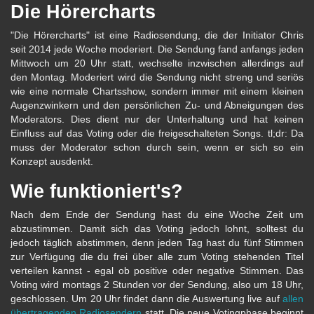
Die Hörercharts
"Die Hörercharts" ist eine Radiosendung, die der Initiator Chris
seit 2014 jede Woche moderiert. Die Sendung fand anfangs jeden
Mittwoch um 20 Uhr statt, wechselte inzwischen allerdings auf
den Montag. Moderiert wird die Sendung nicht streng und seriös
wie eine normale Chartsshow, sondern immer mit einem kleinen
Augenzwinkern und den persönlichen Zu- und Abneigungen des
Moderators. Dies dient nur der Unterhaltung und hat keinen
Einfluss auf das Voting oder die freigeschalteten Songs. tl;dr: Da
muss der Moderator schon durch sein, wenn er sich so ein
Konzept ausdenkt.
Wie funktioniert's?
Nach dem Ende der Sendung hast du eine Woche Zeit um
abzustimmen. Damit sich das Voting jedoch lohnt, solltest du
jedoch täglich abstimmen, denn jeden Tag hast du fünf Stimmen
zur Verfügung die du frei über alle zum Voting stehenden Titel
verteilen kannst - egal ob positive oder negative Stimmen. Das
Voting wird montags 2 Stunden vor der Sendung, also um 18 Uhr,
geschlossen. Um 20 Uhr findet dann die Auswertung live auf
allen
übertragenden Radiosendern
statt. Die neue Votingphase beginnt