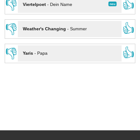
👎
👍
neu
Viertelpoet
-
Dein Name
👎
👍
Weather's Changing
-
Summer
👎
👍
Yaris
-
Papa