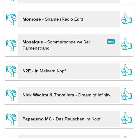
👎
👍
Monrose
-
Shame (Radio Edit)
👎
👍
neu
Mosaique
-
Sommersonne weißer
Palmenstrand
👎
👍
N2E
-
In Meinem Kopf
👎
👍
Nick Wachta & Travellers
-
Dream of Infinity
👎
👍
Papageno MC
-
Das Rauschen im Kopf