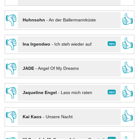
👎
👍
Huhnsohn
-
An der Ballermannküste
👎
👍
neu
Ina Irgendwo
-
Ich steh wieder auf
👎
👍
JADE
-
Angel Of My Dreams
👎
👍
neu
Jaqueline Engel
-
Lass mich raten
👎
👍
Kai Kaos
-
Unsere Nacht