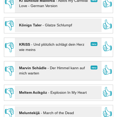
👎
👍
neu
KI Sunclub Mallorca
-
Adios my Carnival
Love - German Version
👎
👍
Königs Taler
-
Glatze Schlumpf
👎
👍
neu
KRiSS
-
Und plötzlich schlägt dein Herz
wie meins
👎
👍
neu
Marvin Schädle
-
Der Himmel kann auf
mich warten
👎
👍
Meltem Acikgöz
-
Explosion In My Heart
👎
👍
Meluntekijä
-
March of the Dead