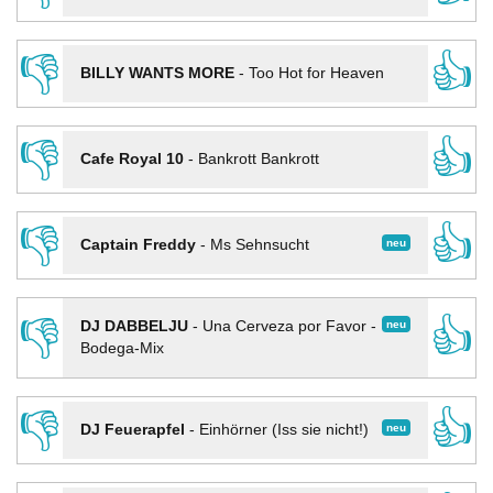
👎
👍
BILLY WANTS MORE
-
Too Hot for Heaven
👎
👍
Cafe Royal 10
-
Bankrott Bankrott
👎
👍
neu
Captain Freddy
-
Ms Sehnsucht
👎
👍
neu
DJ DABBELJU
-
Una Cerveza por Favor -
Bodega-Mix
👎
👍
neu
DJ Feuerapfel
-
Einhörner (Iss sie nicht!)