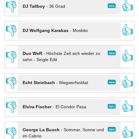
👎
👍
neu
DJ Tallboy
-
36 Grad
👎
👍
DJ Wolfgang Karabas
-
Moskito
👎
👍
neu
Duo WeR
-
Höchste Zeit sich wieder zu
sehn - Single Edit
👎
👍
neu
Echt Steinbach
-
Wegwerfsoldat
👎
👍
neu
Elvira Fischer
-
El Condor Pasa
👎
👍
neu
George La Busch
-
Sommer, Sonne und
im Cabrio