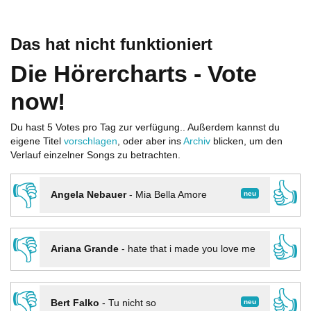
Das hat nicht funktioniert
Die Hörercharts - Vote
now!
Du hast 5 Votes pro Tag zur verfügung.. Außerdem kannst du
eigene Titel
vorschlagen
, oder aber ins
Archiv
blicken, um den
Verlauf einzelner Songs zu betrachten.
👎
👍
neu
Angela Nebauer
-
Mia Bella Amore
👎
👍
Ariana Grande
-
hate that i made you love me
👎
👍
neu
Bert Falko
-
Tu nicht so