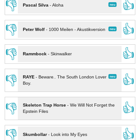
👎
👍
neu
Pascal Silva
-
Aloha
👎
👍
neu
Peter Wolf
-
1000 Meilen - Akustikversion
👎
👍
Rammbock
-
Skinwalker
👎
👍
neu
RAYE
-
Beware.. The South London Lover
Boy.
👎
👍
Skeleton Trap Horse
-
We Will Not Forget the
Epstein Files
👎
👍
Skumbollar
-
Look into My Eyes