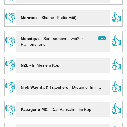
👎
👍
Monrose
-
Shame (Radio Edit)
👎
👍
neu
Mosaique
-
Sommersonne weißer
Palmenstrand
👎
👍
N2E
-
In Meinem Kopf
👎
👍
Nick Wachta & Travellers
-
Dream of Infinity
👎
👍
Papageno MC
-
Das Rauschen im Kopf