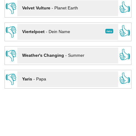
👎
👍
Velvet Vulture
-
Planet Earth
👎
👍
neu
Viertelpoet
-
Dein Name
👎
👍
Weather's Changing
-
Summer
👎
👍
Yaris
-
Papa