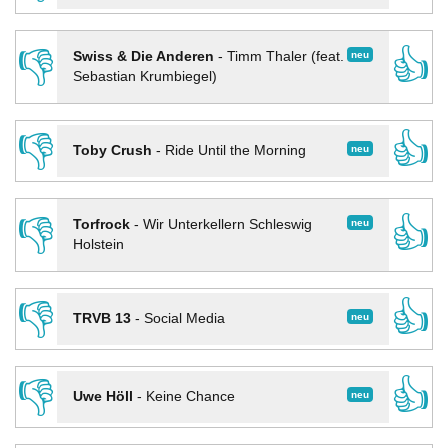
👎
👍
neu
Swiss & Die Anderen
-
Timm Thaler (feat.
Sebastian Krumbiegel)
👎
👍
neu
Toby Crush
-
Ride Until the Morning
👎
👍
neu
Torfrock
-
Wir Unterkellern Schleswig
Holstein
👎
👍
neu
TRVB 13
-
Social Media
👎
👍
neu
Uwe Höll
-
Keine Chance