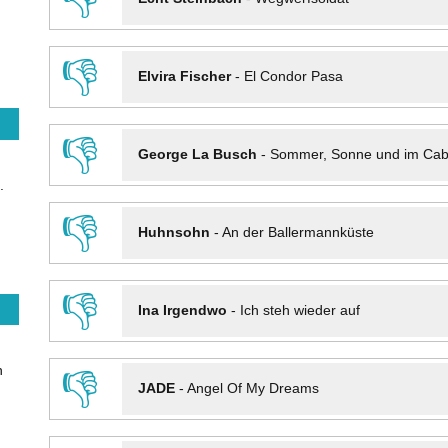
👎
Elvira Fischer
-
El Condor Pasa
👎
George La Busch
-
Sommer, Sonne und im Cab
.
👎
Huhnsohn
-
An der Ballermannküste
👎
Ina Irgendwo
-
Ich steh wieder auf
n
👎
JADE
-
Angel Of My Dreams