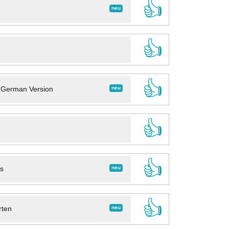
👍
neu
👍
👍
neu
- German Version
👍
👍
neu
ns
👍
neu
rten