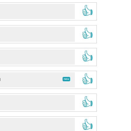
👍
👍
👍
👍
neu
d
👍
👍