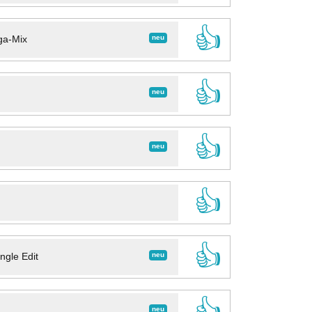
👍
neu
ga-Mix
👍
neu
👍
neu
👍
👍
neu
ngle Edit
👍
neu