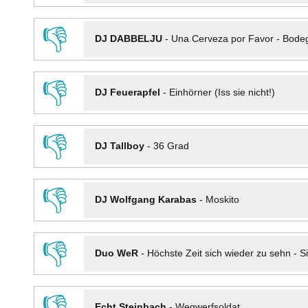
👎
DJ DABBELJU
-
Una Cerveza por Favor - Bode
👎
DJ Feuerapfel
-
Einhörner (Iss sie nicht!)
👎
DJ Tallboy
-
36 Grad
👎
DJ Wolfgang Karabas
-
Moskito
👎
Duo WeR
-
Höchste Zeit sich wieder zu sehn - Si
👎
Echt Steinbach
-
Wegwerfsoldat