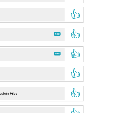
👍
👍
neu
👍
neu
👍
👍
stein Files