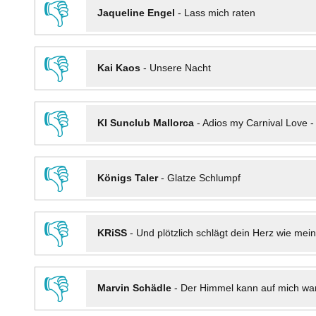
👎
Jaqueline Engel
-
Lass mich raten
👎
Kai Kaos
-
Unsere Nacht
👎
KI Sunclub Mallorca
-
Adios my Carnival Love 
👎
Königs Taler
-
Glatze Schlumpf
👎
KRiSS
-
Und plötzlich schlägt dein Herz wie mei
👎
Marvin Schädle
-
Der Himmel kann auf mich wa