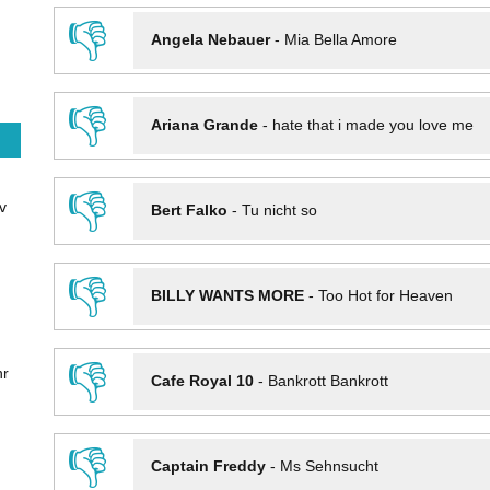
👎
Angela Nebauer
-
Mia Bella Amore
👎
Ariana Grande
-
hate that i made you love me
👎
v
Bert Falko
-
Tu nicht so
👎
BILLY WANTS MORE
-
Too Hot for Heaven
👎
hr
Cafe Royal 10
-
Bankrott Bankrott
👎
Captain Freddy
-
Ms Sehnsucht