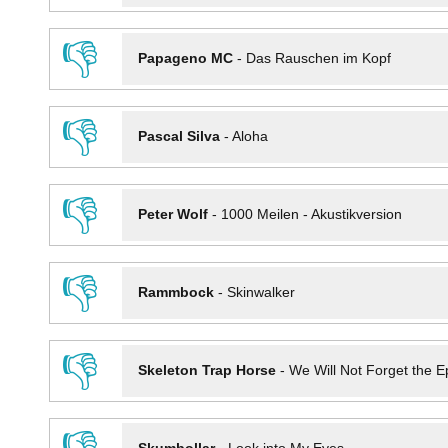
👎
Papageno MC
-
Das Rauschen im Kopf
👎
Pascal Silva
-
Aloha
👎
Peter Wolf
-
1000 Meilen - Akustikversion
👎
Rammbock
-
Skinwalker
👎
Skeleton Trap Horse
-
We Will Not Forget the Ep