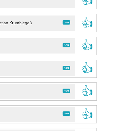
👍
👍
neu
stian Krumbiegel)
👍
neu
👍
neu
👍
neu
👍
neu