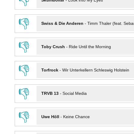
👎
Skumbollar
-
Look into My Eyes
👎
Swiss & Die Anderen
-
Timm Thaler (feat. Seba
👎
Toby Crush
-
Ride Until the Morning
👎
Torfrock
-
Wir Unterkellern Schleswig Holstein
👎
TRVB 13
-
Social Media
👎
Uwe Höll
-
Keine Chance