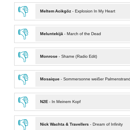
👎
Meltem Acikgöz
-
Explosion In My Heart
👎
Meluntekijä
-
March of the Dead
👎
Monrose
-
Shame (Radio Edit)
👎
Mosaique
-
Sommersonne weißer Palmenstran
👎
N2E
-
In Meinem Kopf
👎
Nick Wachta & Travellers
-
Dream of Infinity