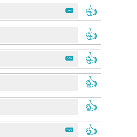
👍
neu
👍
👍
neu
👍
👍
👍
neu