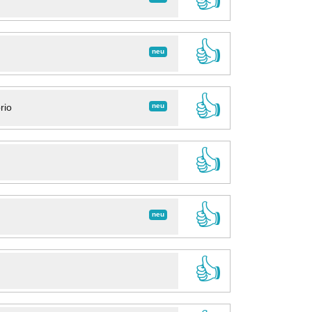
👍
neu
👍
neu
rio
👍
👍
neu
👍