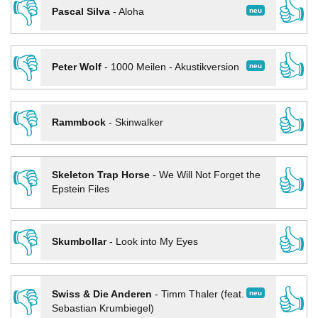
👎
👍
neu
Pascal Silva
-
Aloha
👎
👍
neu
Peter Wolf
-
1000 Meilen - Akustikversion
👎
👍
Rammbock
-
Skinwalker
👎
👍
Skeleton Trap Horse
-
We Will Not Forget the
Epstein Files
👎
👍
Skumbollar
-
Look into My Eyes
👎
👍
neu
Swiss & Die Anderen
-
Timm Thaler (feat.
Sebastian Krumbiegel)