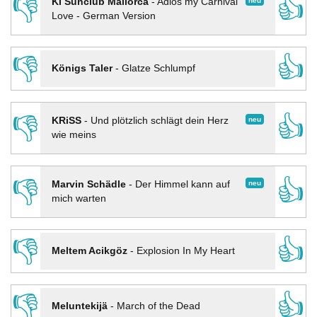
👎
👍
neu
KI Sunclub Mallorca
-
Adios my Carnival
Love - German Version
👎
👍
Königs Taler
-
Glatze Schlumpf
👎
👍
neu
KRiSS
-
Und plötzlich schlägt dein Herz
wie meins
👎
👍
neu
Marvin Schädle
-
Der Himmel kann auf
mich warten
👎
👍
Meltem Acikgöz
-
Explosion In My Heart
👎
👍
Meluntekijä
-
March of the Dead