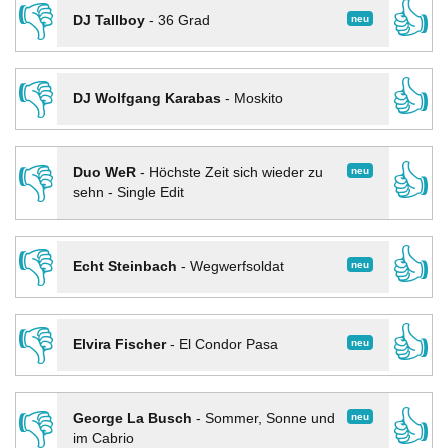
👎
👍
neu
DJ Tallboy
-
36 Grad
👎
👍
DJ Wolfgang Karabas
-
Moskito
👎
👍
neu
Duo WeR
-
Höchste Zeit sich wieder zu
sehn - Single Edit
👎
👍
neu
Echt Steinbach
-
Wegwerfsoldat
👎
👍
neu
Elvira Fischer
-
El Condor Pasa
👎
👍
neu
George La Busch
-
Sommer, Sonne und
im Cabrio