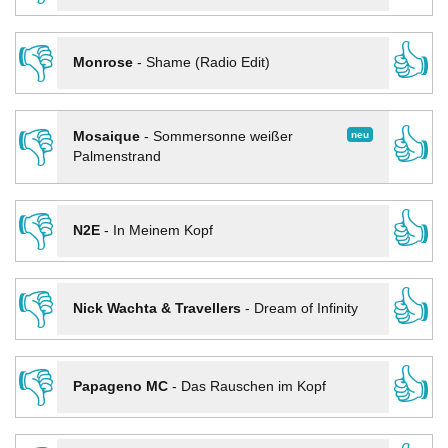
👎
👍
Monrose
-
Shame (Radio Edit)
👎
👍
neu
Mosaique
-
Sommersonne weißer
Palmenstrand
👎
👍
N2E
-
In Meinem Kopf
👎
👍
Nick Wachta & Travellers
-
Dream of Infinity
👎
👍
Papageno MC
-
Das Rauschen im Kopf