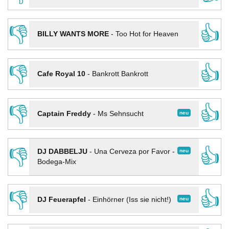
👎
👍
BILLY WANTS MORE
-
Too Hot for Heaven
👎
👍
Cafe Royal 10
-
Bankrott Bankrott
👎
👍
neu
Captain Freddy
-
Ms Sehnsucht
👎
👍
neu
DJ DABBELJU
-
Una Cerveza por Favor -
Bodega-Mix
👎
👍
neu
DJ Feuerapfel
-
Einhörner (Iss sie nicht!)