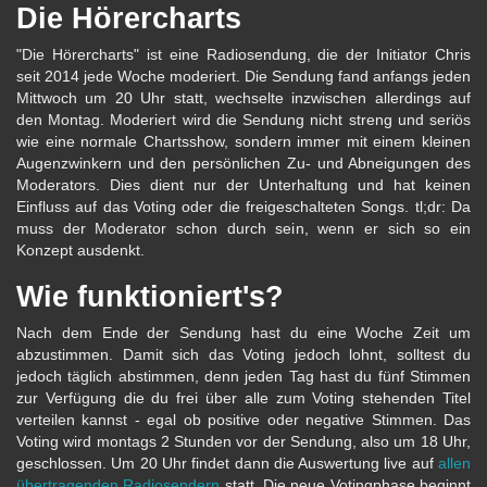
Die Hörercharts
"Die Hörercharts" ist eine Radiosendung, die der Initiator Chris
seit 2014 jede Woche moderiert. Die Sendung fand anfangs jeden
Mittwoch um 20 Uhr statt, wechselte inzwischen allerdings auf
den Montag. Moderiert wird die Sendung nicht streng und seriös
wie eine normale Chartsshow, sondern immer mit einem kleinen
Augenzwinkern und den persönlichen Zu- und Abneigungen des
Moderators. Dies dient nur der Unterhaltung und hat keinen
Einfluss auf das Voting oder die freigeschalteten Songs. tl;dr: Da
muss der Moderator schon durch sein, wenn er sich so ein
Konzept ausdenkt.
Wie funktioniert's?
Nach dem Ende der Sendung hast du eine Woche Zeit um
abzustimmen. Damit sich das Voting jedoch lohnt, solltest du
jedoch täglich abstimmen, denn jeden Tag hast du fünf Stimmen
zur Verfügung die du frei über alle zum Voting stehenden Titel
verteilen kannst - egal ob positive oder negative Stimmen. Das
Voting wird montags 2 Stunden vor der Sendung, also um 18 Uhr,
geschlossen. Um 20 Uhr findet dann die Auswertung live auf
allen
übertragenden Radiosendern
statt. Die neue Votingphase beginnt