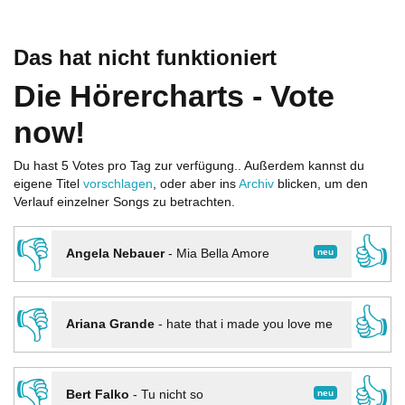
Das hat nicht funktioniert
Die Hörercharts - Vote
now!
Du hast 5 Votes pro Tag zur verfügung.. Außerdem kannst du
eigene Titel
vorschlagen
, oder aber ins
Archiv
blicken, um den
Verlauf einzelner Songs zu betrachten.
👎
👍
neu
Angela Nebauer
-
Mia Bella Amore
👎
👍
Ariana Grande
-
hate that i made you love me
👎
👍
neu
Bert Falko
-
Tu nicht so