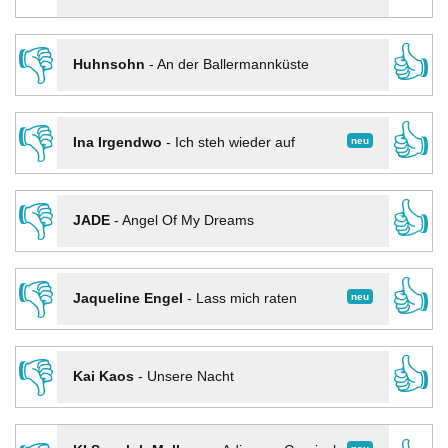
👎
👍
Huhnsohn
-
An der Ballermannküste
👎
👍
neu
Ina Irgendwo
-
Ich steh wieder auf
👎
👍
JADE
-
Angel Of My Dreams
👎
👍
neu
Jaqueline Engel
-
Lass mich raten
👎
👍
Kai Kaos
-
Unsere Nacht