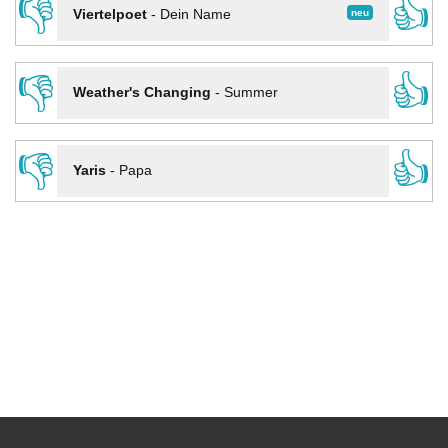
👎
👍
neu
Viertelpoet
-
Dein Name
👎
👍
Weather's Changing
-
Summer
👎
👍
Yaris
-
Papa