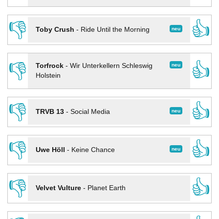
👎
👍
neu
Toby Crush
-
Ride Until the Morning
👎
👍
neu
Torfrock
-
Wir Unterkellern Schleswig
Holstein
👎
👍
neu
TRVB 13
-
Social Media
👎
👍
neu
Uwe Höll
-
Keine Chance
👎
👍
Velvet Vulture
-
Planet Earth