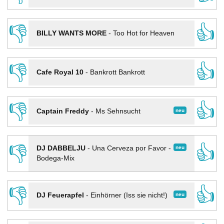
👎
👍
BILLY WANTS MORE
-
Too Hot for Heaven
👎
👍
Cafe Royal 10
-
Bankrott Bankrott
👎
👍
neu
Captain Freddy
-
Ms Sehnsucht
👎
👍
neu
DJ DABBELJU
-
Una Cerveza por Favor -
Bodega-Mix
👎
👍
neu
DJ Feuerapfel
-
Einhörner (Iss sie nicht!)