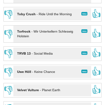
👎
👍
neu
Toby Crush
-
Ride Until the Morning
👎
👍
neu
Torfrock
-
Wir Unterkellern Schleswig
Holstein
👎
👍
neu
TRVB 13
-
Social Media
👎
👍
neu
Uwe Höll
-
Keine Chance
👎
👍
Velvet Vulture
-
Planet Earth