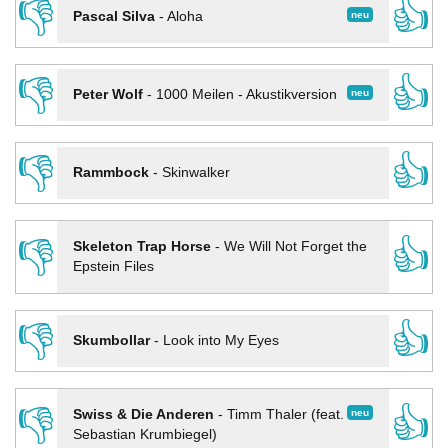
👎
👍
neu
Pascal Silva
-
Aloha
👎
👍
neu
Peter Wolf
-
1000 Meilen - Akustikversion
👎
👍
Rammbock
-
Skinwalker
👎
👍
Skeleton Trap Horse
-
We Will Not Forget the
Epstein Files
👎
👍
Skumbollar
-
Look into My Eyes
👎
👍
neu
Swiss & Die Anderen
-
Timm Thaler (feat.
Sebastian Krumbiegel)