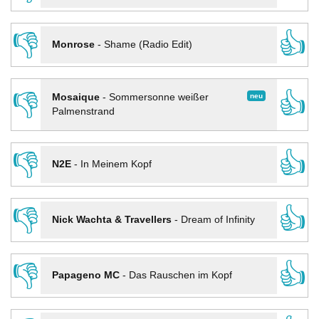
👎
👍
Monrose
-
Shame (Radio Edit)
👎
👍
neu
Mosaique
-
Sommersonne weißer
Palmenstrand
👎
👍
N2E
-
In Meinem Kopf
👎
👍
Nick Wachta & Travellers
-
Dream of Infinity
👎
👍
Papageno MC
-
Das Rauschen im Kopf