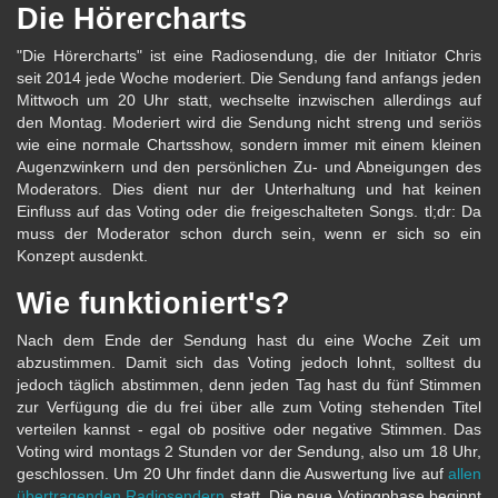
Die Hörercharts
"Die Hörercharts" ist eine Radiosendung, die der Initiator Chris
seit 2014 jede Woche moderiert. Die Sendung fand anfangs jeden
Mittwoch um 20 Uhr statt, wechselte inzwischen allerdings auf
den Montag. Moderiert wird die Sendung nicht streng und seriös
wie eine normale Chartsshow, sondern immer mit einem kleinen
Augenzwinkern und den persönlichen Zu- und Abneigungen des
Moderators. Dies dient nur der Unterhaltung und hat keinen
Einfluss auf das Voting oder die freigeschalteten Songs. tl;dr: Da
muss der Moderator schon durch sein, wenn er sich so ein
Konzept ausdenkt.
Wie funktioniert's?
Nach dem Ende der Sendung hast du eine Woche Zeit um
abzustimmen. Damit sich das Voting jedoch lohnt, solltest du
jedoch täglich abstimmen, denn jeden Tag hast du fünf Stimmen
zur Verfügung die du frei über alle zum Voting stehenden Titel
verteilen kannst - egal ob positive oder negative Stimmen. Das
Voting wird montags 2 Stunden vor der Sendung, also um 18 Uhr,
geschlossen. Um 20 Uhr findet dann die Auswertung live auf
allen
übertragenden Radiosendern
statt. Die neue Votingphase beginnt