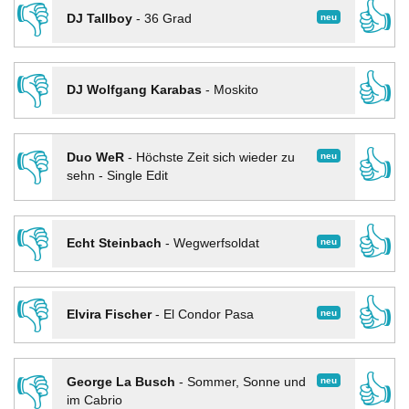
👎
👍
neu
DJ Tallboy
-
36 Grad
👎
👍
DJ Wolfgang Karabas
-
Moskito
👎
👍
neu
Duo WeR
-
Höchste Zeit sich wieder zu
sehn - Single Edit
👎
👍
neu
Echt Steinbach
-
Wegwerfsoldat
👎
👍
neu
Elvira Fischer
-
El Condor Pasa
👎
👍
neu
George La Busch
-
Sommer, Sonne und
im Cabrio