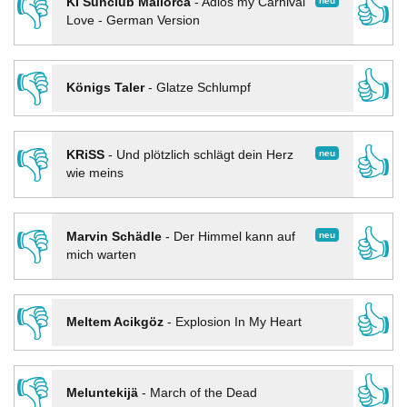
👎
👍
neu
KI Sunclub Mallorca
-
Adios my Carnival
Love - German Version
👎
👍
Königs Taler
-
Glatze Schlumpf
👎
👍
neu
KRiSS
-
Und plötzlich schlägt dein Herz
wie meins
👎
👍
neu
Marvin Schädle
-
Der Himmel kann auf
mich warten
👎
👍
Meltem Acikgöz
-
Explosion In My Heart
👎
👍
Meluntekijä
-
March of the Dead