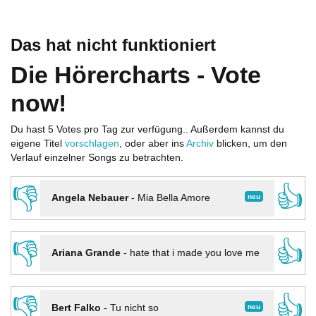
Das hat nicht funktioniert
Die Hörercharts - Vote
now!
Du hast 5 Votes pro Tag zur verfügung.. Außerdem kannst du
eigene Titel
vorschlagen
, oder aber ins
Archiv
blicken, um den
Verlauf einzelner Songs zu betrachten.
👎
👍
neu
Angela Nebauer
-
Mia Bella Amore
👎
👍
Ariana Grande
-
hate that i made you love me
👎
👍
neu
Bert Falko
-
Tu nicht so