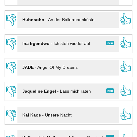
👎
👍
Huhnsohn
-
An der Ballermannküste
👎
👍
neu
Ina Irgendwo
-
Ich steh wieder auf
👎
👍
JADE
-
Angel Of My Dreams
👎
👍
neu
Jaqueline Engel
-
Lass mich raten
👎
👍
Kai Kaos
-
Unsere Nacht