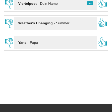
👎
👍
neu
Viertelpoet
-
Dein Name
👎
👍
Weather's Changing
-
Summer
👎
👍
Yaris
-
Papa