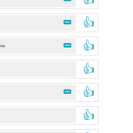
👍
neu
👍
neu
rio
👍
👍
neu
👍