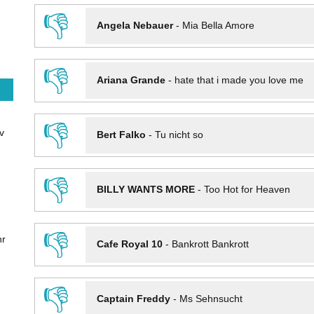
👎
Angela Nebauer
-
Mia Bella Amore
👎
Ariana Grande
-
hate that i made you love me
👎
v
Bert Falko
-
Tu nicht so
👎
BILLY WANTS MORE
-
Too Hot for Heaven
👎
hr
Cafe Royal 10
-
Bankrott Bankrott
👎
Captain Freddy
-
Ms Sehnsucht