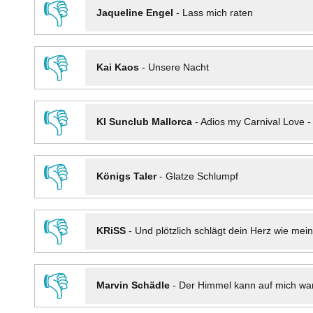
👎
Jaqueline Engel
-
Lass mich raten
👎
Kai Kaos
-
Unsere Nacht
👎
KI Sunclub Mallorca
-
Adios my Carnival Love 
👎
Königs Taler
-
Glatze Schlumpf
👎
KRiSS
-
Und plötzlich schlägt dein Herz wie mei
👎
Marvin Schädle
-
Der Himmel kann auf mich wa