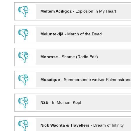
👎
Meltem Acikgöz
-
Explosion In My Heart
👎
Meluntekijä
-
March of the Dead
👎
Monrose
-
Shame (Radio Edit)
👎
Mosaique
-
Sommersonne weißer Palmenstran
👎
N2E
-
In Meinem Kopf
👎
Nick Wachta & Travellers
-
Dream of Infinity