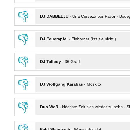
👎
DJ DABBELJU
-
Una Cerveza por Favor - Bode
👎
DJ Feuerapfel
-
Einhörner (Iss sie nicht!)
👎
DJ Tallboy
-
36 Grad
👎
DJ Wolfgang Karabas
-
Moskito
👎
Duo WeR
-
Höchste Zeit sich wieder zu sehn - Si
👎
Echt Steinbach
-
Wegwerfsoldat