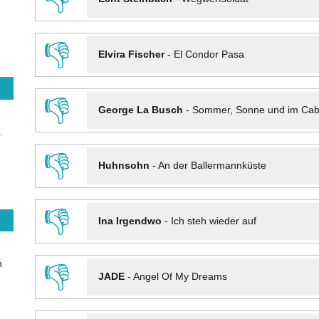
👎
Elvira Fischer
-
El Condor Pasa
👎
George La Busch
-
Sommer, Sonne und im Cab
.
👎
Huhnsohn
-
An der Ballermannküste
👎
Ina Irgendwo
-
Ich steh wieder auf
n
👎
JADE
-
Angel Of My Dreams