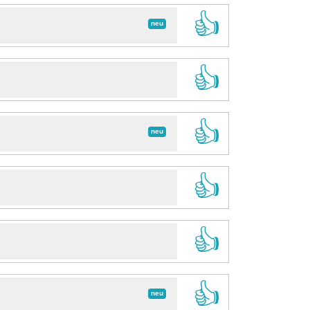
👍
neu
👍
👍
neu
👍
👍
👍
neu