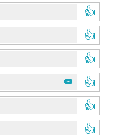
👍
👍
👍
👍
neu
d
👍
👍