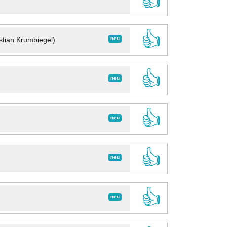
👍
👍
neu
stian Krumbiegel)
👍
neu
👍
neu
👍
neu
👍
neu