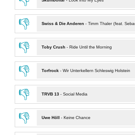
👎
Skumbollar
-
Look into My Eyes
👎
Swiss & Die Anderen
-
Timm Thaler (feat. Seba
👎
Toby Crush
-
Ride Until the Morning
👎
Torfrock
-
Wir Unterkellern Schleswig Holstein
👎
TRVB 13
-
Social Media
👎
Uwe Höll
-
Keine Chance