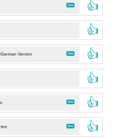
👍
neu
👍
👍
neu
- German Version
👍
👍
neu
ns
👍
neu
rten