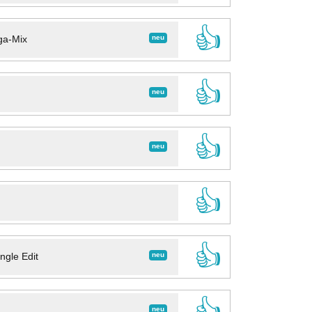
👍
neu
ga-Mix
👍
neu
👍
neu
👍
👍
neu
ngle Edit
👍
neu