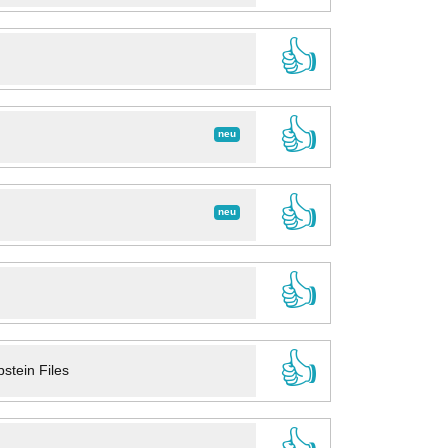
👍
👍
neu
👍
neu
👍
👍
stein Files