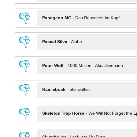
👎
Papageno MC
-
Das Rauschen im Kopf
👎
Pascal Silva
-
Aloha
👎
Peter Wolf
-
1000 Meilen - Akustikversion
👎
Rammbock
-
Skinwalker
👎
Skeleton Trap Horse
-
We Will Not Forget the Ep