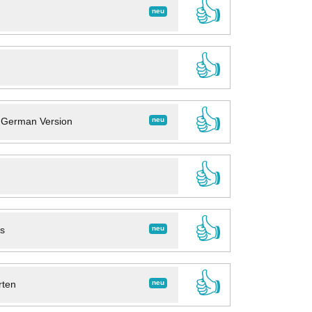
👍
neu
👍
👍
neu
- German Version
👍
👍
neu
ns
👍
neu
rten