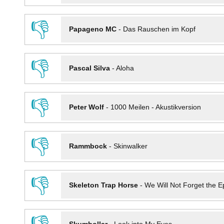
👎
Papageno MC
-
Das Rauschen im Kopf
👎
Pascal Silva
-
Aloha
👎
Peter Wolf
-
1000 Meilen - Akustikversion
👎
Rammbock
-
Skinwalker
👎
Skeleton Trap Horse
-
We Will Not Forget the Ep