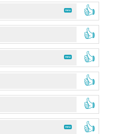
👍
neu
👍
👍
neu
👍
👍
👍
neu