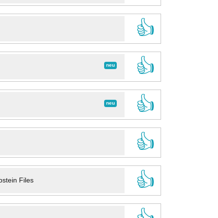
👍
👍
neu
👍
neu
👍
👍
stein Files