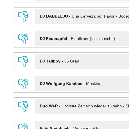
👎
DJ DABBELJU
-
Una Cerveza por Favor - Bode
👎
DJ Feuerapfel
-
Einhörner (Iss sie nicht!)
👎
DJ Tallboy
-
36 Grad
👎
DJ Wolfgang Karabas
-
Moskito
👎
Duo WeR
-
Höchste Zeit sich wieder zu sehn - Si
👎
Echt Steinbach
-
Wegwerfsoldat