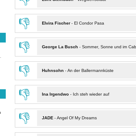
👎
Elvira Fischer
-
El Condor Pasa
👎
George La Busch
-
Sommer, Sonne und im Cab
.
👎
Huhnsohn
-
An der Ballermannküste
👎
Ina Irgendwo
-
Ich steh wieder auf
n
👎
JADE
-
Angel Of My Dreams