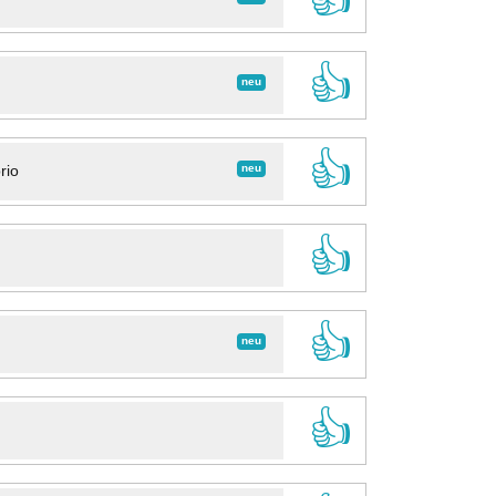
👍
neu
👍
neu
rio
👍
👍
neu
👍