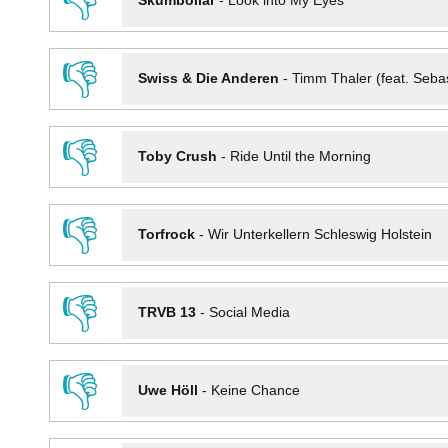
👎
Skumbollar
-
Look into My Eyes
👎
Swiss & Die Anderen
-
Timm Thaler (feat. Seba
👎
Toby Crush
-
Ride Until the Morning
👎
Torfrock
-
Wir Unterkellern Schleswig Holstein
👎
TRVB 13
-
Social Media
👎
Uwe Höll
-
Keine Chance