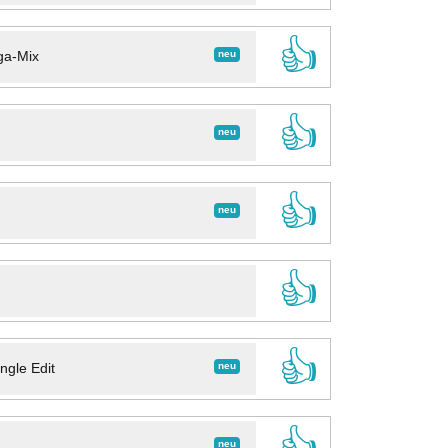
👍
neu
ga-Mix
👍
neu
👍
neu
👍
👍
neu
ngle Edit
👍
neu