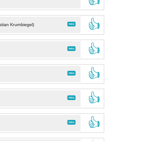
👍
👍
neu
stian Krumbiegel)
👍
neu
👍
neu
👍
neu
👍
neu