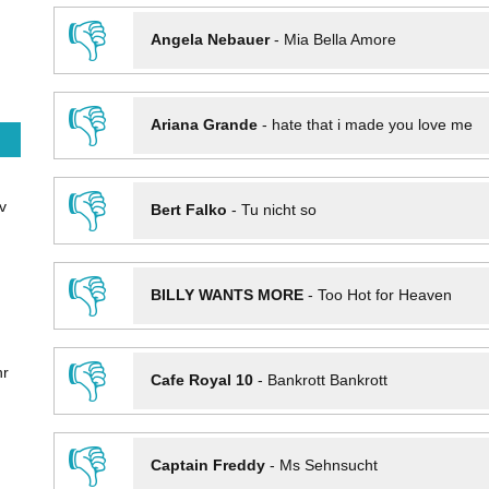
👎
Angela Nebauer
-
Mia Bella Amore
👎
Ariana Grande
-
hate that i made you love me
👎
v
Bert Falko
-
Tu nicht so
👎
BILLY WANTS MORE
-
Too Hot for Heaven
👎
hr
Cafe Royal 10
-
Bankrott Bankrott
👎
Captain Freddy
-
Ms Sehnsucht