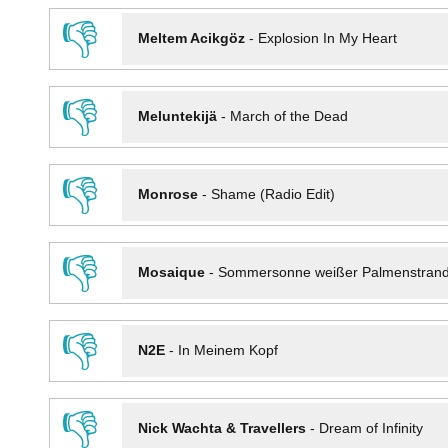
👎
Meltem Acikgöz
-
Explosion In My Heart
👎
Meluntekijä
-
March of the Dead
👎
Monrose
-
Shame (Radio Edit)
👎
Mosaique
-
Sommersonne weißer Palmenstran
👎
N2E
-
In Meinem Kopf
👎
Nick Wachta & Travellers
-
Dream of Infinity