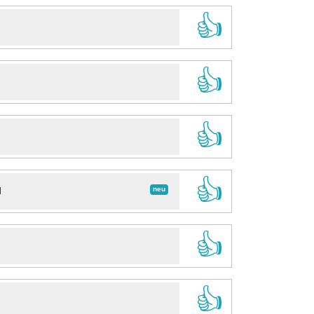
👍
👍
👍
👍
neu
d
👍
👍