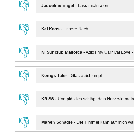
👎
Jaqueline Engel
-
Lass mich raten
👎
Kai Kaos
-
Unsere Nacht
👎
KI Sunclub Mallorca
-
Adios my Carnival Love 
👎
Königs Taler
-
Glatze Schlumpf
👎
KRiSS
-
Und plötzlich schlägt dein Herz wie mei
👎
Marvin Schädle
-
Der Himmel kann auf mich wa