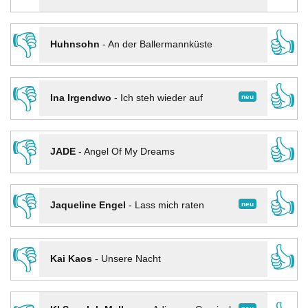
👎
👍
Huhnsohn
-
An der Ballermannküste
👎
👍
neu
Ina Irgendwo
-
Ich steh wieder auf
👎
👍
JADE
-
Angel Of My Dreams
👎
👍
neu
Jaqueline Engel
-
Lass mich raten
👎
👍
Kai Kaos
-
Unsere Nacht