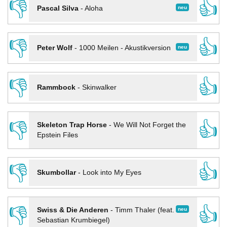
👎
👍
neu
Pascal Silva
-
Aloha
👎
👍
neu
Peter Wolf
-
1000 Meilen - Akustikversion
👎
👍
Rammbock
-
Skinwalker
👎
👍
Skeleton Trap Horse
-
We Will Not Forget the
Epstein Files
👎
👍
Skumbollar
-
Look into My Eyes
👎
👍
neu
Swiss & Die Anderen
-
Timm Thaler (feat.
Sebastian Krumbiegel)