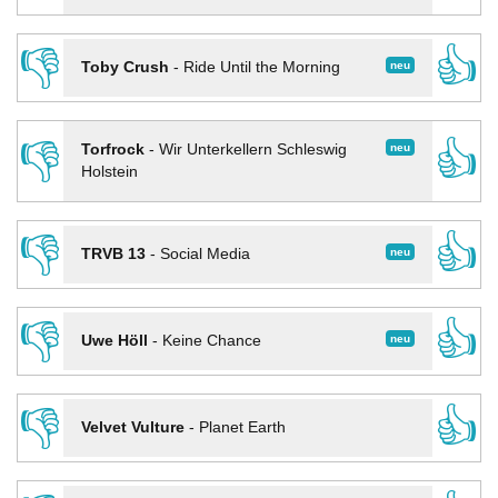
👎
👍
neu
Toby Crush
-
Ride Until the Morning
👎
👍
neu
Torfrock
-
Wir Unterkellern Schleswig
Holstein
👎
👍
neu
TRVB 13
-
Social Media
👎
👍
neu
Uwe Höll
-
Keine Chance
👎
👍
Velvet Vulture
-
Planet Earth