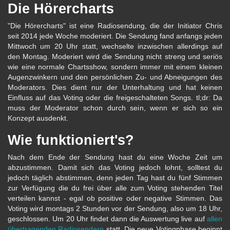
Die Hörercharts
"Die Hörercharts" ist eine Radiosendung, die der Initiator Chris
seit 2014 jede Woche moderiert. Die Sendung fand anfangs jeden
Mittwoch um 20 Uhr statt, wechselte inzwischen allerdings auf
den Montag. Moderiert wird die Sendung nicht streng und seriös
wie eine normale Chartsshow, sondern immer mit einem kleinen
Augenzwinkern und den persönlichen Zu- und Abneigungen des
Moderators. Dies dient nur der Unterhaltung und hat keinen
Einfluss auf das Voting oder die freigeschalteten Songs. tl;dr: Da
muss der Moderator schon durch sein, wenn er sich so ein
Konzept ausdenkt.
Wie funktioniert's?
Nach dem Ende der Sendung hast du eine Woche Zeit um
abzustimmen. Damit sich das Voting jedoch lohnt, solltest du
jedoch täglich abstimmen, denn jeden Tag hast du fünf Stimmen
zur Verfügung die du frei über alle zum Voting stehenden Titel
verteilen kannst - egal ob positive oder negative Stimmen. Das
Voting wird montags 2 Stunden vor der Sendung, also um 18 Uhr,
geschlossen. Um 20 Uhr findet dann die Auswertung live auf
allen
übertragenden Radiosendern
statt. Die neue Votingphase beginnt