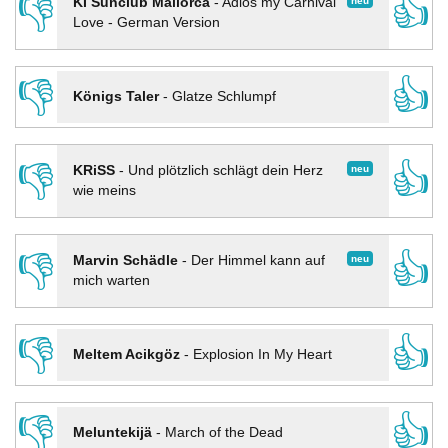
👎
👍
neu
KI Sunclub Mallorca
-
Adios my Carnival
Love - German Version
👎
👍
Königs Taler
-
Glatze Schlumpf
👎
👍
neu
KRiSS
-
Und plötzlich schlägt dein Herz
wie meins
👎
👍
neu
Marvin Schädle
-
Der Himmel kann auf
mich warten
👎
👍
Meltem Acikgöz
-
Explosion In My Heart
👎
👍
Meluntekijä
-
March of the Dead