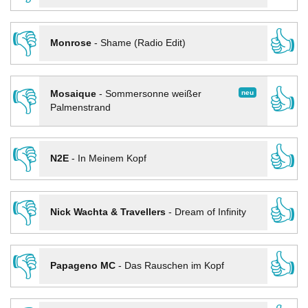
👎
👍
Monrose
-
Shame (Radio Edit)
👎
👍
neu
Mosaique
-
Sommersonne weißer
Palmenstrand
👎
👍
N2E
-
In Meinem Kopf
👎
👍
Nick Wachta & Travellers
-
Dream of Infinity
👎
👍
Papageno MC
-
Das Rauschen im Kopf