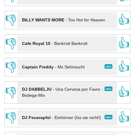
👎
👍
BILLY WANTS MORE
-
Too Hot for Heaven
👎
👍
Cafe Royal 10
-
Bankrott Bankrott
👎
👍
neu
Captain Freddy
-
Ms Sehnsucht
👎
👍
neu
DJ DABBELJU
-
Una Cerveza por Favor -
Bodega-Mix
👎
👍
neu
DJ Feuerapfel
-
Einhörner (Iss sie nicht!)