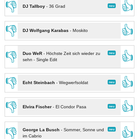
👎
👍
neu
DJ Tallboy
-
36 Grad
👎
👍
DJ Wolfgang Karabas
-
Moskito
👎
👍
neu
Duo WeR
-
Höchste Zeit sich wieder zu
sehn - Single Edit
👎
👍
neu
Echt Steinbach
-
Wegwerfsoldat
👎
👍
neu
Elvira Fischer
-
El Condor Pasa
👎
👍
neu
George La Busch
-
Sommer, Sonne und
im Cabrio