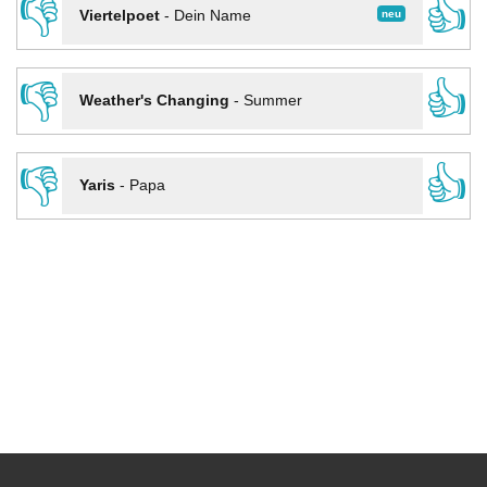
👎
👍
neu
Viertelpoet
-
Dein Name
👎
👍
Weather's Changing
-
Summer
👎
👍
Yaris
-
Papa