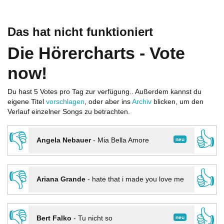
Das hat nicht funktioniert
Die Hörercharts - Vote
now!
Du hast 5 Votes pro Tag zur verfügung.. Außerdem kannst du
eigene Titel
vorschlagen
, oder aber ins
Archiv
blicken, um den
Verlauf einzelner Songs zu betrachten.
👎
👍
neu
Angela Nebauer
-
Mia Bella Amore
👎
👍
Ariana Grande
-
hate that i made you love me
👎
👍
neu
Bert Falko
-
Tu nicht so