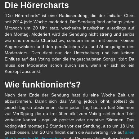
Die Hörercharts
"Die Hörercharts" ist eine Radiosendung, die der Initiator Chris
seit 2014 jede Woche moderiert. Die Sendung fand anfangs jeden
Mittwoch um 20 Uhr statt, wechselte inzwischen allerdings auf
den Montag. Moderiert wird die Sendung nicht streng und seriös
wie eine normale Chartsshow, sondern immer mit einem kleinen
Augenzwinkern und den persönlichen Zu- und Abneigungen des
Moderators. Dies dient nur der Unterhaltung und hat keinen
Einfluss auf das Voting oder die freigeschalteten Songs. tl;dr: Da
muss der Moderator schon durch sein, wenn er sich so ein
Konzept ausdenkt.
Wie funktioniert's?
Nach dem Ende der Sendung hast du eine Woche Zeit um
abzustimmen. Damit sich das Voting jedoch lohnt, solltest du
jedoch täglich abstimmen, denn jeden Tag hast du fünf Stimmen
zur Verfügung die du frei über alle zum Voting stehenden Titel
verteilen kannst - egal ob positive oder negative Stimmen. Das
Voting wird montags 2 Stunden vor der Sendung, also um 18 Uhr,
geschlossen. Um 20 Uhr findet dann die Auswertung live auf
allen
übertragenden Radiosendern
statt. Die neue Votingphase beginnt