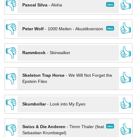
👎
👍
neu
Pascal Silva
-
Aloha
👎
👍
neu
Peter Wolf
-
1000 Meilen - Akustikversion
👎
👍
Rammbock
-
Skinwalker
👎
👍
Skeleton Trap Horse
-
We Will Not Forget the
Epstein Files
👎
👍
Skumbollar
-
Look into My Eyes
👎
👍
neu
Swiss & Die Anderen
-
Timm Thaler (feat.
Sebastian Krumbiegel)