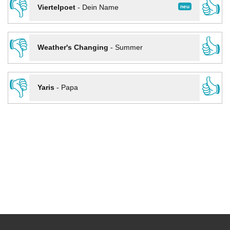
👎
👍
neu
Viertelpoet
-
Dein Name
👎
👍
Weather's Changing
-
Summer
👎
👍
Yaris
-
Papa