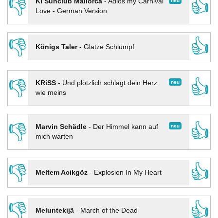
👎
👍
neu
KI Sunclub Mallorca
-
Adios my Carnival
Love - German Version
👎
👍
Königs Taler
-
Glatze Schlumpf
👎
👍
neu
KRiSS
-
Und plötzlich schlägt dein Herz
wie meins
👎
👍
neu
Marvin Schädle
-
Der Himmel kann auf
mich warten
👎
👍
Meltem Acikgöz
-
Explosion In My Heart
👎
👍
Meluntekijä
-
March of the Dead