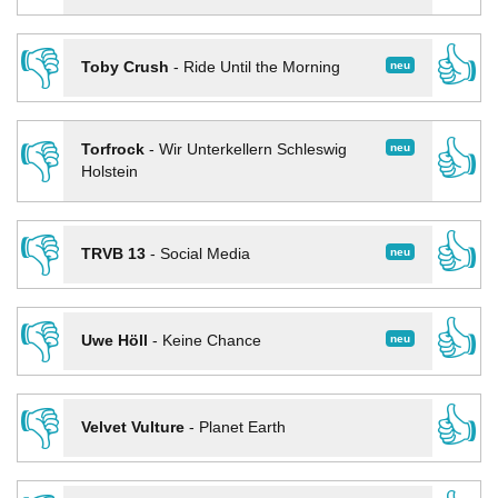
👎
👍
neu
Toby Crush
-
Ride Until the Morning
👎
👍
neu
Torfrock
-
Wir Unterkellern Schleswig
Holstein
👎
👍
neu
TRVB 13
-
Social Media
👎
👍
neu
Uwe Höll
-
Keine Chance
👎
👍
Velvet Vulture
-
Planet Earth