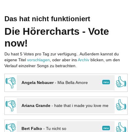
Das hat nicht funktioniert
Die Hörercharts - Vote
now!
Du hast 5 Votes pro Tag zur verfügung.. Außerdem kannst du
eigene Titel
vorschlagen
, oder aber ins
Archiv
blicken, um den
Verlauf einzelner Songs zu betrachten.
👎
👍
neu
Angela Nebauer
-
Mia Bella Amore
👎
👍
Ariana Grande
-
hate that i made you love me
👎
👍
neu
Bert Falko
-
Tu nicht so