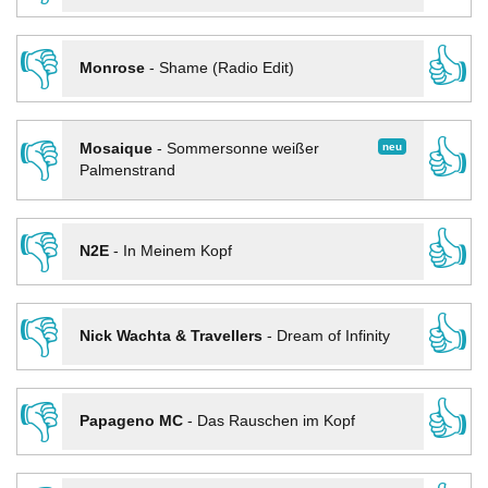
👎
👍
Monrose
-
Shame (Radio Edit)
👎
👍
neu
Mosaique
-
Sommersonne weißer
Palmenstrand
👎
👍
N2E
-
In Meinem Kopf
👎
👍
Nick Wachta & Travellers
-
Dream of Infinity
👎
👍
Papageno MC
-
Das Rauschen im Kopf