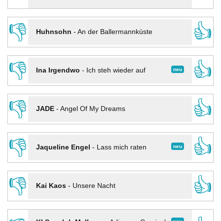
👎
👍
Huhnsohn
-
An der Ballermannküste
👎
👍
neu
Ina Irgendwo
-
Ich steh wieder auf
👎
👍
JADE
-
Angel Of My Dreams
👎
👍
neu
Jaqueline Engel
-
Lass mich raten
👎
👍
Kai Kaos
-
Unsere Nacht