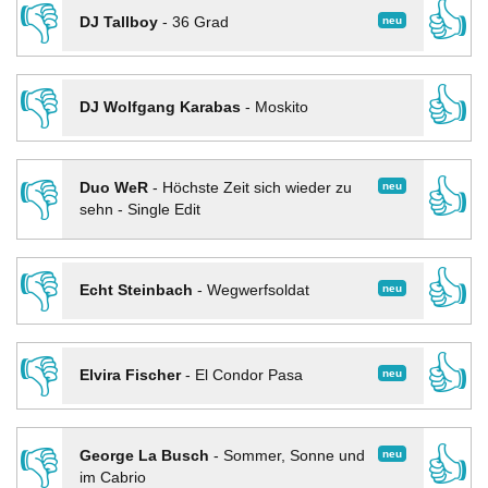
👎
👍
neu
DJ Tallboy
-
36 Grad
👎
👍
DJ Wolfgang Karabas
-
Moskito
👎
👍
neu
Duo WeR
-
Höchste Zeit sich wieder zu
sehn - Single Edit
👎
👍
neu
Echt Steinbach
-
Wegwerfsoldat
👎
👍
neu
Elvira Fischer
-
El Condor Pasa
👎
👍
neu
George La Busch
-
Sommer, Sonne und
im Cabrio