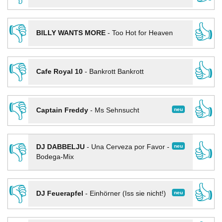
👎
👍
BILLY WANTS MORE
-
Too Hot for Heaven
👎
👍
Cafe Royal 10
-
Bankrott Bankrott
👎
👍
neu
Captain Freddy
-
Ms Sehnsucht
👎
👍
neu
DJ DABBELJU
-
Una Cerveza por Favor -
Bodega-Mix
👎
👍
neu
DJ Feuerapfel
-
Einhörner (Iss sie nicht!)