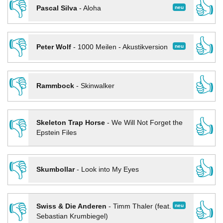
👎
👍
neu
Pascal Silva
-
Aloha
👎
👍
neu
Peter Wolf
-
1000 Meilen - Akustikversion
👎
👍
Rammbock
-
Skinwalker
👎
👍
Skeleton Trap Horse
-
We Will Not Forget the
Epstein Files
👎
👍
Skumbollar
-
Look into My Eyes
👎
👍
neu
Swiss & Die Anderen
-
Timm Thaler (feat.
Sebastian Krumbiegel)