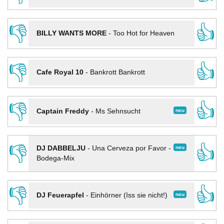
👎
👍
BILLY WANTS MORE
-
Too Hot for Heaven
👎
👍
Cafe Royal 10
-
Bankrott Bankrott
👎
👍
neu
Captain Freddy
-
Ms Sehnsucht
👎
👍
neu
DJ DABBELJU
-
Una Cerveza por Favor -
Bodega-Mix
👎
👍
neu
DJ Feuerapfel
-
Einhörner (Iss sie nicht!)