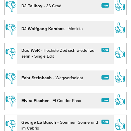
👎
👍
neu
DJ Tallboy
-
36 Grad
👎
👍
DJ Wolfgang Karabas
-
Moskito
👎
👍
neu
Duo WeR
-
Höchste Zeit sich wieder zu
sehn - Single Edit
👎
👍
neu
Echt Steinbach
-
Wegwerfsoldat
👎
👍
neu
Elvira Fischer
-
El Condor Pasa
👎
👍
neu
George La Busch
-
Sommer, Sonne und
im Cabrio