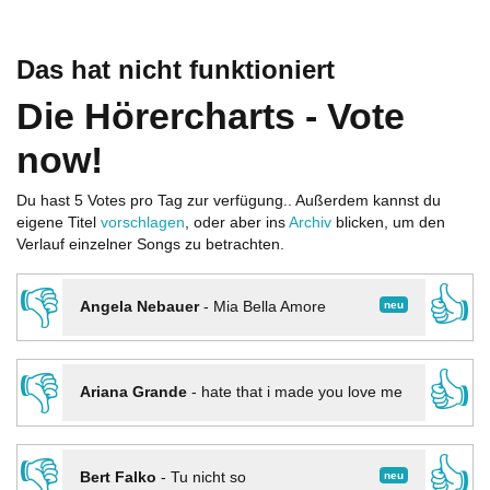
Das hat nicht funktioniert
Die Hörercharts - Vote
now!
Du hast 5 Votes pro Tag zur verfügung.. Außerdem kannst du
eigene Titel
vorschlagen
, oder aber ins
Archiv
blicken, um den
Verlauf einzelner Songs zu betrachten.
👎
👍
neu
Angela Nebauer
-
Mia Bella Amore
👎
👍
Ariana Grande
-
hate that i made you love me
👎
👍
neu
Bert Falko
-
Tu nicht so