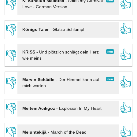
👎
👍
neu
KI Sunclub Mallorca
-
Adios my Carnival
Love - German Version
👎
👍
Königs Taler
-
Glatze Schlumpf
👎
👍
neu
KRiSS
-
Und plötzlich schlägt dein Herz
wie meins
👎
👍
neu
Marvin Schädle
-
Der Himmel kann auf
mich warten
👎
👍
Meltem Acikgöz
-
Explosion In My Heart
👎
👍
Meluntekijä
-
March of the Dead