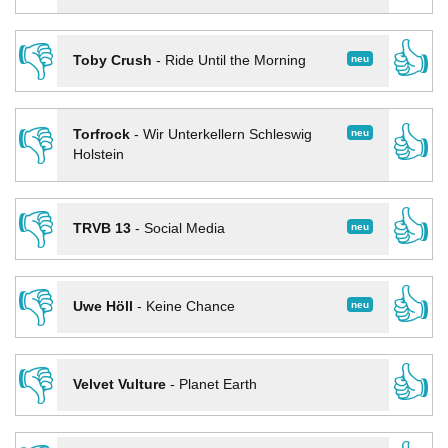
👎
👍
neu
Toby Crush
-
Ride Until the Morning
👎
👍
neu
Torfrock
-
Wir Unterkellern Schleswig
Holstein
👎
👍
neu
TRVB 13
-
Social Media
👎
👍
neu
Uwe Höll
-
Keine Chance
👎
👍
Velvet Vulture
-
Planet Earth