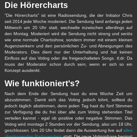
Die Hörercharts
"Die Hörercharts" ist eine Radiosendung, die der Initiator Chris
seit 2014 jede Woche moderiert. Die Sendung fand anfangs jeden
Mittwoch um 20 Uhr statt, wechselte inzwischen allerdings auf
den Montag. Moderiert wird die Sendung nicht streng und seriös
wie eine normale Chartsshow, sondern immer mit einem kleinen
Augenzwinkern und den persönlichen Zu- und Abneigungen des
Moderators. Dies dient nur der Unterhaltung und hat keinen
Einfluss auf das Voting oder die freigeschalteten Songs. tl;dr: Da
muss der Moderator schon durch sein, wenn er sich so ein
Konzept ausdenkt.
Wie funktioniert's?
Nach dem Ende der Sendung hast du eine Woche Zeit um
abzustimmen. Damit sich das Voting jedoch lohnt, solltest du
jedoch täglich abstimmen, denn jeden Tag hast du fünf Stimmen
zur Verfügung die du frei über alle zum Voting stehenden Titel
verteilen kannst - egal ob positive oder negative Stimmen. Das
Voting wird montags 2 Stunden vor der Sendung, also um 18 Uhr,
geschlossen. Um 20 Uhr findet dann die Auswertung live auf
allen
übertragenden Radiosendern
statt. Die neue Votingphase beginnt