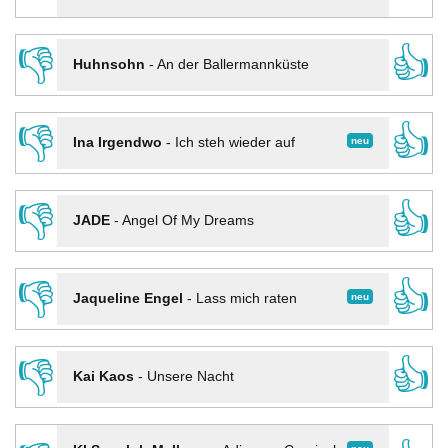
👎
👍
Huhnsohn
-
An der Ballermannküste
👎
👍
neu
Ina Irgendwo
-
Ich steh wieder auf
👎
👍
JADE
-
Angel Of My Dreams
👎
👍
neu
Jaqueline Engel
-
Lass mich raten
👎
👍
Kai Kaos
-
Unsere Nacht