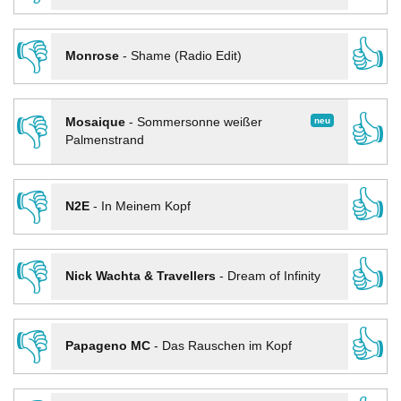
👎
👍
Monrose
-
Shame (Radio Edit)
👎
👍
neu
Mosaique
-
Sommersonne weißer
Palmenstrand
👎
👍
N2E
-
In Meinem Kopf
👎
👍
Nick Wachta & Travellers
-
Dream of Infinity
👎
👍
Papageno MC
-
Das Rauschen im Kopf