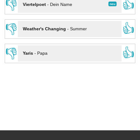
👎
👍
neu
Viertelpoet
-
Dein Name
👎
👍
Weather's Changing
-
Summer
👎
👍
Yaris
-
Papa