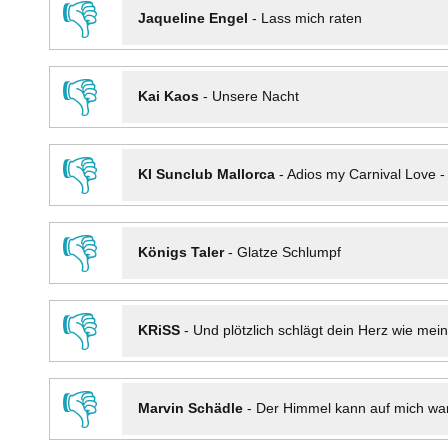
👎
Jaqueline Engel
-
Lass mich raten
👎
Kai Kaos
-
Unsere Nacht
👎
KI Sunclub Mallorca
-
Adios my Carnival Love 
👎
Königs Taler
-
Glatze Schlumpf
👎
KRiSS
-
Und plötzlich schlägt dein Herz wie mei
👎
Marvin Schädle
-
Der Himmel kann auf mich wa