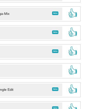
👍
neu
ga-Mix
👍
neu
👍
neu
👍
👍
neu
ngle Edit
👍
neu