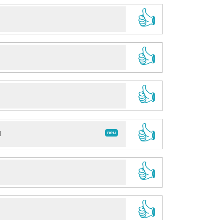
👍
👍
👍
👍
neu
d
👍
👍