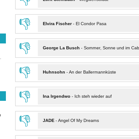
👎
Elvira Fischer
-
El Condor Pasa
👎
George La Busch
-
Sommer, Sonne und im Cab
.
👎
Huhnsohn
-
An der Ballermannküste
👎
Ina Irgendwo
-
Ich steh wieder auf
n
👎
JADE
-
Angel Of My Dreams