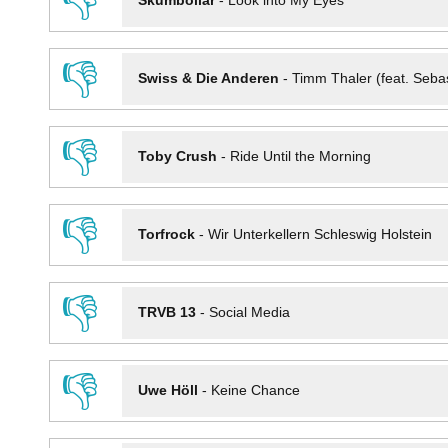
👎
Skumbollar
-
Look into My Eyes
👎
Swiss & Die Anderen
-
Timm Thaler (feat. Seba
👎
Toby Crush
-
Ride Until the Morning
👎
Torfrock
-
Wir Unterkellern Schleswig Holstein
👎
TRVB 13
-
Social Media
👎
Uwe Höll
-
Keine Chance