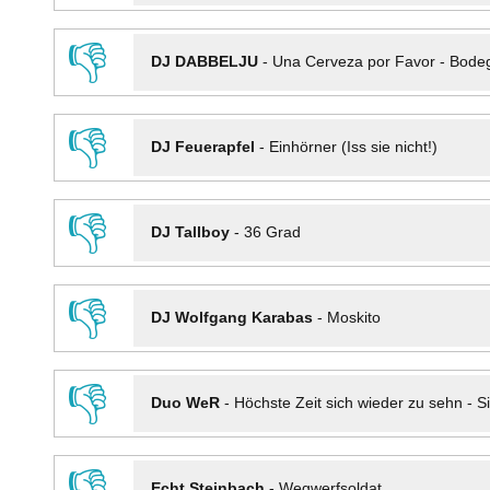
👎
DJ DABBELJU
-
Una Cerveza por Favor - Bode
👎
DJ Feuerapfel
-
Einhörner (Iss sie nicht!)
👎
DJ Tallboy
-
36 Grad
👎
DJ Wolfgang Karabas
-
Moskito
👎
Duo WeR
-
Höchste Zeit sich wieder zu sehn - Si
👎
Echt Steinbach
-
Wegwerfsoldat