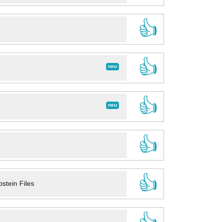
👍
👍
neu
👍
neu
👍
👍
stein Files