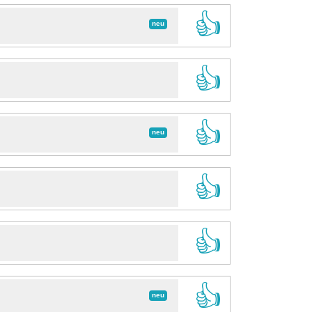
👍
neu
👍
👍
neu
👍
👍
👍
neu