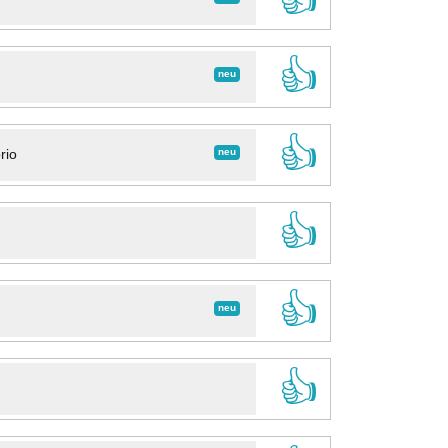
👍
neu
👍
neu
rio
👍
👍
neu
👍