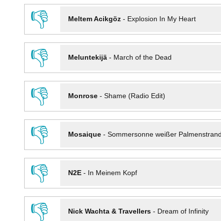
👎
Meltem Acikgöz
-
Explosion In My Heart
👎
Meluntekijä
-
March of the Dead
👎
Monrose
-
Shame (Radio Edit)
👎
Mosaique
-
Sommersonne weißer Palmenstran
👎
N2E
-
In Meinem Kopf
👎
Nick Wachta & Travellers
-
Dream of Infinity