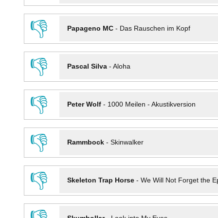
👎
Papageno MC
-
Das Rauschen im Kopf
👎
Pascal Silva
-
Aloha
👎
Peter Wolf
-
1000 Meilen - Akustikversion
👎
Rammbock
-
Skinwalker
👎
Skeleton Trap Horse
-
We Will Not Forget the Ep