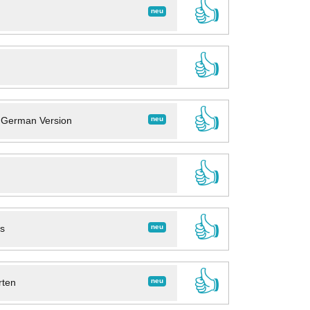
👍
neu
👍
👍
neu
- German Version
👍
👍
neu
ns
👍
neu
rten