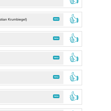
👍
👍
neu
stian Krumbiegel)
👍
neu
👍
neu
👍
neu
👍
neu