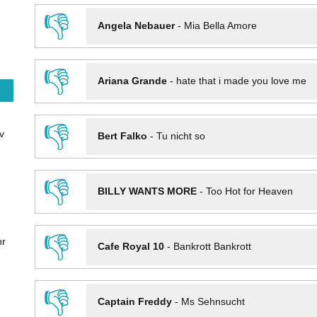
👎
Angela Nebauer
-
Mia Bella Amore
👎
Ariana Grande
-
hate that i made you love me
👎
v
Bert Falko
-
Tu nicht so
👎
BILLY WANTS MORE
-
Too Hot for Heaven
👎
hr
Cafe Royal 10
-
Bankrott Bankrott
👎
Captain Freddy
-
Ms Sehnsucht