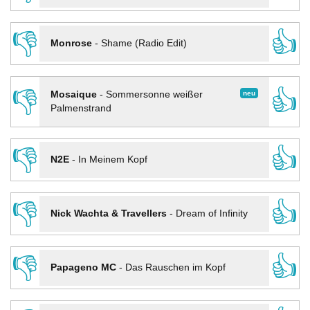
👎
👍
Monrose
-
Shame (Radio Edit)
👎
👍
neu
Mosaique
-
Sommersonne weißer
Palmenstrand
👎
👍
N2E
-
In Meinem Kopf
👎
👍
Nick Wachta & Travellers
-
Dream of Infinity
👎
👍
Papageno MC
-
Das Rauschen im Kopf