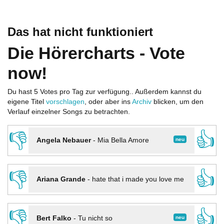
Das hat nicht funktioniert
Die Hörercharts - Vote
now!
Du hast 5 Votes pro Tag zur verfügung.. Außerdem kannst du
eigene Titel
vorschlagen
, oder aber ins
Archiv
blicken, um den
Verlauf einzelner Songs zu betrachten.
👎
👍
neu
Angela Nebauer
-
Mia Bella Amore
👎
👍
Ariana Grande
-
hate that i made you love me
👎
👍
neu
Bert Falko
-
Tu nicht so