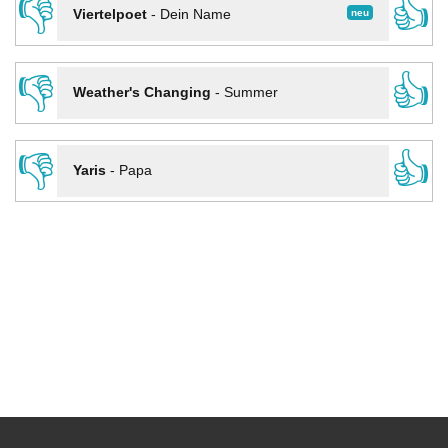
👎
👍
neu
Viertelpoet
-
Dein Name
👎
👍
Weather's Changing
-
Summer
👎
👍
Yaris
-
Papa