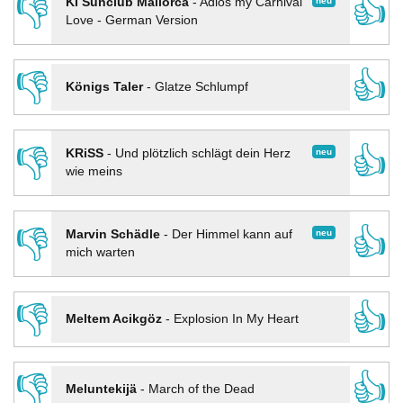
👎
👍
neu
KI Sunclub Mallorca
-
Adios my Carnival
Love - German Version
👎
👍
Königs Taler
-
Glatze Schlumpf
👎
👍
neu
KRiSS
-
Und plötzlich schlägt dein Herz
wie meins
👎
👍
neu
Marvin Schädle
-
Der Himmel kann auf
mich warten
👎
👍
Meltem Acikgöz
-
Explosion In My Heart
👎
👍
Meluntekijä
-
March of the Dead