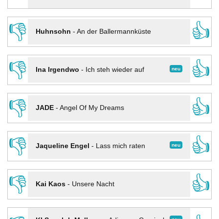
👎
👍
Huhnsohn
-
An der Ballermannküste
👎
👍
neu
Ina Irgendwo
-
Ich steh wieder auf
👎
👍
JADE
-
Angel Of My Dreams
👎
👍
neu
Jaqueline Engel
-
Lass mich raten
👎
👍
Kai Kaos
-
Unsere Nacht