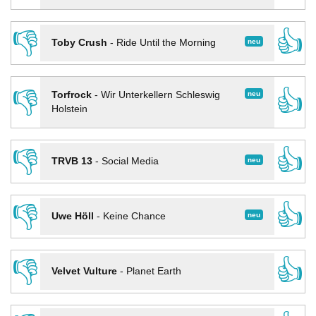
👎
👍
neu
Toby Crush
-
Ride Until the Morning
👎
👍
neu
Torfrock
-
Wir Unterkellern Schleswig
Holstein
👎
👍
neu
TRVB 13
-
Social Media
👎
👍
neu
Uwe Höll
-
Keine Chance
👎
👍
Velvet Vulture
-
Planet Earth