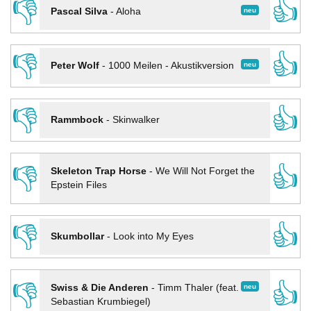
👎
👍
neu
Pascal Silva
-
Aloha
👎
👍
neu
Peter Wolf
-
1000 Meilen - Akustikversion
👎
👍
Rammbock
-
Skinwalker
👎
👍
Skeleton Trap Horse
-
We Will Not Forget the
Epstein Files
👎
👍
Skumbollar
-
Look into My Eyes
👎
👍
neu
Swiss & Die Anderen
-
Timm Thaler (feat.
Sebastian Krumbiegel)