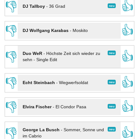
👎
👍
neu
DJ Tallboy
-
36 Grad
👎
👍
DJ Wolfgang Karabas
-
Moskito
👎
👍
neu
Duo WeR
-
Höchste Zeit sich wieder zu
sehn - Single Edit
👎
👍
neu
Echt Steinbach
-
Wegwerfsoldat
👎
👍
neu
Elvira Fischer
-
El Condor Pasa
👎
👍
neu
George La Busch
-
Sommer, Sonne und
im Cabrio