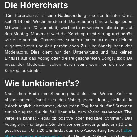
Die Hörercharts
"Die Hörercharts" ist eine Radiosendung, die der Initiator Chris
seit 2014 jede Woche moderiert. Die Sendung fand anfangs jeden
Mittwoch um 20 Uhr statt, wechselte inzwischen allerdings auf
den Montag. Moderiert wird die Sendung nicht streng und seriös
wie eine normale Chartsshow, sondern immer mit einem kleinen
Augenzwinkern und den persönlichen Zu- und Abneigungen des
Moderators. Dies dient nur der Unterhaltung und hat keinen
Einfluss auf das Voting oder die freigeschalteten Songs. tl;dr: Da
muss der Moderator schon durch sein, wenn er sich so ein
Konzept ausdenkt.
Wie funktioniert's?
Nach dem Ende der Sendung hast du eine Woche Zeit um
abzustimmen. Damit sich das Voting jedoch lohnt, solltest du
jedoch täglich abstimmen, denn jeden Tag hast du fünf Stimmen
zur Verfügung die du frei über alle zum Voting stehenden Titel
verteilen kannst - egal ob positive oder negative Stimmen. Das
Voting wird montags 2 Stunden vor der Sendung, also um 18 Uhr,
geschlossen. Um 20 Uhr findet dann die Auswertung live auf
allen
übertragenden Radiosendern
statt. Die neue Votingphase beginnt