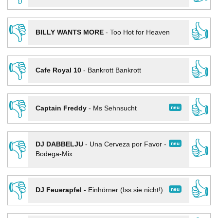
👎
👍
BILLY WANTS MORE
-
Too Hot for Heaven
👎
👍
Cafe Royal 10
-
Bankrott Bankrott
👎
👍
neu
Captain Freddy
-
Ms Sehnsucht
👎
👍
neu
DJ DABBELJU
-
Una Cerveza por Favor -
Bodega-Mix
👎
👍
neu
DJ Feuerapfel
-
Einhörner (Iss sie nicht!)