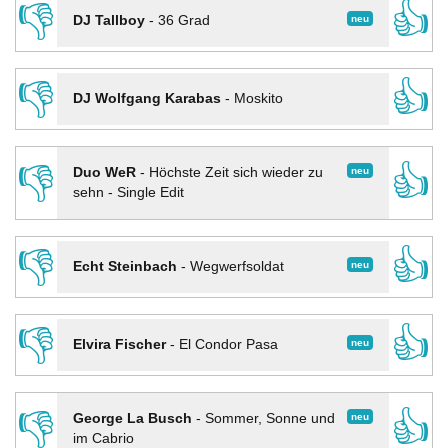
👎
👍
neu
DJ Tallboy
-
36 Grad
👎
👍
DJ Wolfgang Karabas
-
Moskito
👎
👍
neu
Duo WeR
-
Höchste Zeit sich wieder zu
sehn - Single Edit
👎
👍
neu
Echt Steinbach
-
Wegwerfsoldat
👎
👍
neu
Elvira Fischer
-
El Condor Pasa
👎
👍
neu
George La Busch
-
Sommer, Sonne und
im Cabrio