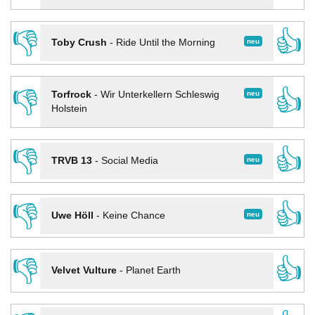
👎
👍
neu
Toby Crush
-
Ride Until the Morning
👎
👍
neu
Torfrock
-
Wir Unterkellern Schleswig
Holstein
👎
👍
neu
TRVB 13
-
Social Media
👎
👍
neu
Uwe Höll
-
Keine Chance
👎
👍
Velvet Vulture
-
Planet Earth