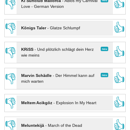
👎
👍
neu
KI Sunclub Mallorca
-
Adios my Carnival
Love - German Version
👎
👍
Königs Taler
-
Glatze Schlumpf
👎
👍
neu
KRiSS
-
Und plötzlich schlägt dein Herz
wie meins
👎
👍
neu
Marvin Schädle
-
Der Himmel kann auf
mich warten
👎
👍
Meltem Acikgöz
-
Explosion In My Heart
👎
👍
Meluntekijä
-
March of the Dead