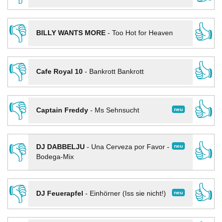
👎
👍
BILLY WANTS MORE
-
Too Hot for Heaven
👎
👍
Cafe Royal 10
-
Bankrott Bankrott
👎
👍
neu
Captain Freddy
-
Ms Sehnsucht
👎
👍
neu
DJ DABBELJU
-
Una Cerveza por Favor -
Bodega-Mix
👎
👍
neu
DJ Feuerapfel
-
Einhörner (Iss sie nicht!)