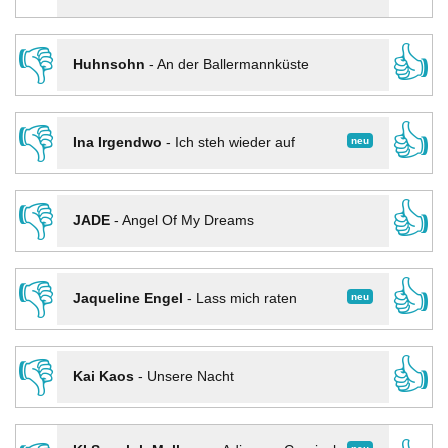
👎
👍
Huhnsohn
-
An der Ballermannküste
👎
👍
neu
Ina Irgendwo
-
Ich steh wieder auf
👎
👍
JADE
-
Angel Of My Dreams
👎
👍
neu
Jaqueline Engel
-
Lass mich raten
👎
👍
Kai Kaos
-
Unsere Nacht