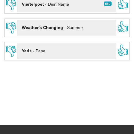
👎
👍
neu
Viertelpoet
-
Dein Name
👎
👍
Weather's Changing
-
Summer
👎
👍
Yaris
-
Papa