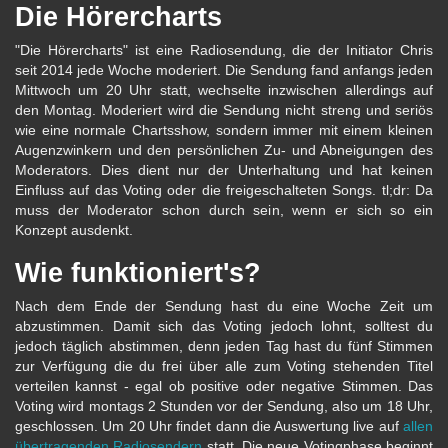
Die Hörercharts
"Die Hörercharts" ist eine Radiosendung, die der Initiator Chris
seit 2014 jede Woche moderiert. Die Sendung fand anfangs jeden
Mittwoch um 20 Uhr statt, wechselte inzwischen allerdings auf
den Montag. Moderiert wird die Sendung nicht streng und seriös
wie eine normale Chartsshow, sondern immer mit einem kleinen
Augenzwinkern und den persönlichen Zu- und Abneigungen des
Moderators. Dies dient nur der Unterhaltung und hat keinen
Einfluss auf das Voting oder die freigeschalteten Songs. tl;dr: Da
muss der Moderator schon durch sein, wenn er sich so ein
Konzept ausdenkt.
Wie funktioniert's?
Nach dem Ende der Sendung hast du eine Woche Zeit um
abzustimmen. Damit sich das Voting jedoch lohnt, solltest du
jedoch täglich abstimmen, denn jeden Tag hast du fünf Stimmen
zur Verfügung die du frei über alle zum Voting stehenden Titel
verteilen kannst - egal ob positive oder negative Stimmen. Das
Voting wird montags 2 Stunden vor der Sendung, also um 18 Uhr,
geschlossen. Um 20 Uhr findet dann die Auswertung live auf
allen
übertragenden Radiosendern
statt. Die neue Votingphase beginnt