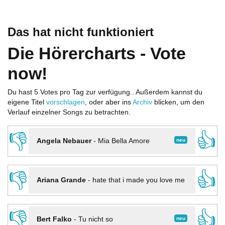
Das hat nicht funktioniert
Die Hörercharts - Vote
now!
Du hast 5 Votes pro Tag zur verfügung.. Außerdem kannst du
eigene Titel
vorschlagen
, oder aber ins
Archiv
blicken, um den
Verlauf einzelner Songs zu betrachten.
👎
👍
neu
Angela Nebauer
-
Mia Bella Amore
👎
👍
Ariana Grande
-
hate that i made you love me
👎
👍
neu
Bert Falko
-
Tu nicht so