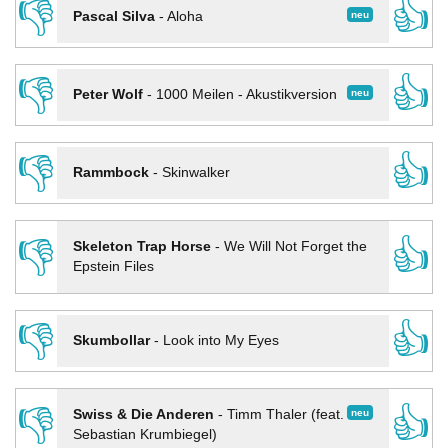
👎
👍
neu
Pascal Silva
-
Aloha
👎
👍
neu
Peter Wolf
-
1000 Meilen - Akustikversion
👎
👍
Rammbock
-
Skinwalker
👎
👍
Skeleton Trap Horse
-
We Will Not Forget the
Epstein Files
👎
👍
Skumbollar
-
Look into My Eyes
👎
👍
neu
Swiss & Die Anderen
-
Timm Thaler (feat.
Sebastian Krumbiegel)