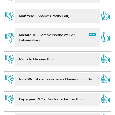
👎
👍
Monrose
-
Shame (Radio Edit)
👎
👍
neu
Mosaique
-
Sommersonne weißer
Palmenstrand
👎
👍
N2E
-
In Meinem Kopf
👎
👍
Nick Wachta & Travellers
-
Dream of Infinity
👎
👍
Papageno MC
-
Das Rauschen im Kopf